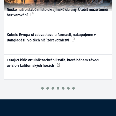
Rusko našlo slabé místo ukrajinské obrany. Útočit může téměř
bez varování
Kubek: Evropa si zdevastovala farmacii, nakupujeme v
Bangladéši. Vojtěch ničí zdravotnictví
Létající kůň: Vrtulník zachránil zvíře, které během závodu
uvízlo v kalifornských horách