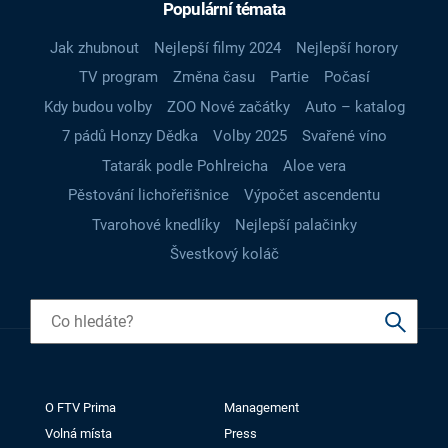
Populární témata
Jak zhubnout
Nejlepší filmy 2024
Nejlepší horory
TV program
Změna času
Partie
Počasí
Kdy budou volby
ZOO Nové začátky
Auto – katalog
7 pádů Honzy Dědka
Volby 2025
Svařené víno
Tatarák podle Pohlreicha
Aloe vera
Pěstování lichořeřišnice
Výpočet ascendentu
Tvarohové knedlíky
Nejlepší palačinky
Švestkový koláč
O FTV Prima
Management
Volná místa
Press