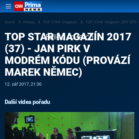
Domů
Pořady
TOP STAR magazín
TOP STAR magazín 2017 (37) -
TOP STAR MAGAZÍN 2017
Failed to fetch
(37) - JAN PIRK V
MODRÉM KÓDU (PROVÁZÍ
MAREK NĚMEC)
12. zář 2017, 21:30
Další videa pořadu