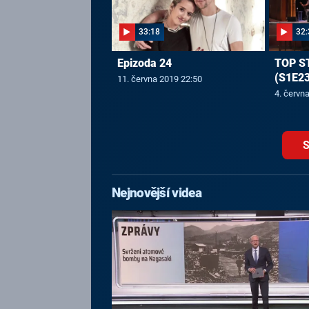
33:18
32:
Epizoda 24
TOP S
(S1E23
11. června 2019 22:50
4. červn
S
Nejnovější videa