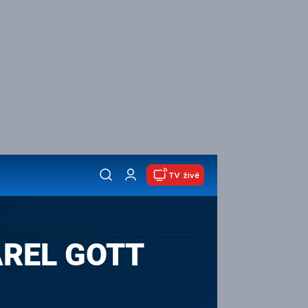
TV živě
AREL GOTT