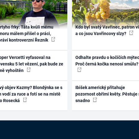
rtyho frky: Táta kvůli mému
Kdo byl svatý Vavřinec, patron v
oru málem přišel o práci,
a co jsou Vavřincovy slzy?
práví kontroverzní Řezník
per Vercetti vyfasoval na
Odhalte pravdu o kočičích mýtec
vensku 5 let vězení, pak bude ze
Proč černá kočka nenosí smůlu?
mě vyhoštěn
vý objev Kazmy? Blondýnka se s
Ibišek americký přitahuje
 vodí za ruce a fotí se na místě
pozornost obřími květy. Pěstuje 
ko Rosecká
snadno