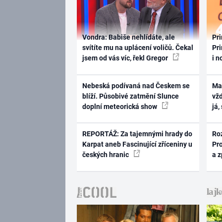
Vondra: Babiše nehlídáte, ale
Pri
svítíte mu na uplácení voličů. Čekal
Pri
jsem od vás víc, řekl Gregor
i n
Nebeská podívaná nad Českem se
Ma
blíží. Působivé zatmění Slunce
vž
doplní meteorická show
já,
REPORTÁŽ: Za tajemnými hrady do
Ro
Karpat aneb Fascinující zříceniny u
Pr
českých hranic
a 