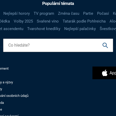
Populární témata
Nejlepší horory
TV program
Změna času
Partie
Počasí
K
Dědka
Volby 2025
Svařené víno
Tatarák podle Pohlreicha
Alo
t ascendentu
Tvarohové knedlíky
Nejlepší palačinky
Švestkov
ement
App
y a výzvy
ty
vání osobních údajů
ěda
ce