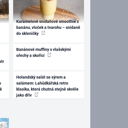
Karamelové snídaňové smoothie z
banánu, vloček a tvarohu – snídaně
do skleničky
Banánové muffiny s vlašskými
ořechy a skořicí
atr
Holandský salát se sýrem a
o
salámem: Lahůdkářská retro
ně
klasika, která chutná stejně skvěle
jako dřív