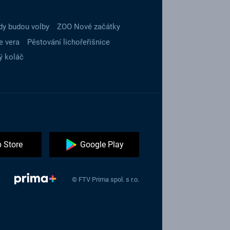
dy budou volby
ZOO Nové začátky
e vera
Pěstování lichořeřišnice
ý koláč
 Store
Google Play
© FTV Prima spol. s r.o.