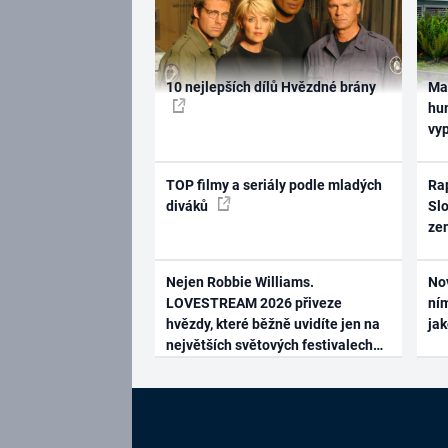
10 nejlepších dílů Hvězdné brány
Ma
hum
vy
TOP filmy a seriály podle mladých
Rap
diváků
Slo
ze
Nejen Robbie Williams.
No
LOVESTREAM 2026 přiveze
ním
hvězdy, které běžně uvidíte jen na
ja
největších světových festivalech