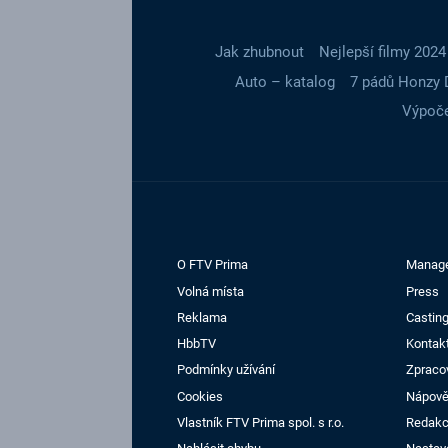
Jak zhubnout
Nejlepší filmy 2024
Auto – katalog
7 pádů Honzy 
Výpoče
O FTV Prima
Manag
Volná místa
Press
Reklama
Casting
HbbTV
Kontak
Podmínky užívání
Zpraco
Cookies
Nápov
Vlastník FTV Prima spol. s r.o.
Redak