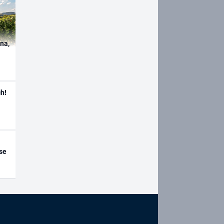
ína,
h!
se