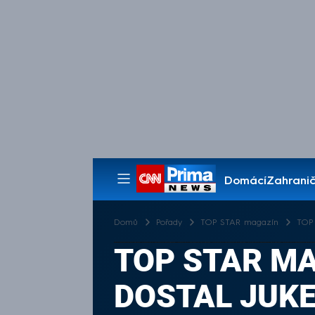
Domácí
Zahranič
Pořady
Domů
Pořady
TOP STAR magazín
TOP 
TOP STAR MA
DOSTAL JUK