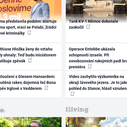
ma představila podzim: startuje
Tank KV-1 Němce dokonale
ma sport, vrací se Polabí, Zrádci
zaskočil
ové kriminálky
thiase Hložka ženy do vztahu
Operace Entebbe ukázala
dy uhnaly: Teď budu iniciátorem
schopnosti Izraele. Při
 slibuje zpěvák
osvobozování rukojmích padl br
premiéra
zloučení s Glenem Hansardem:
Video zachytilo výzkumníka na
outěná rakev, dojemná řeč Bona
okraji lávového jezera. Je to jak
zpěv Irglové s Vedderem
pohled do Slunce, hlásil vzruše