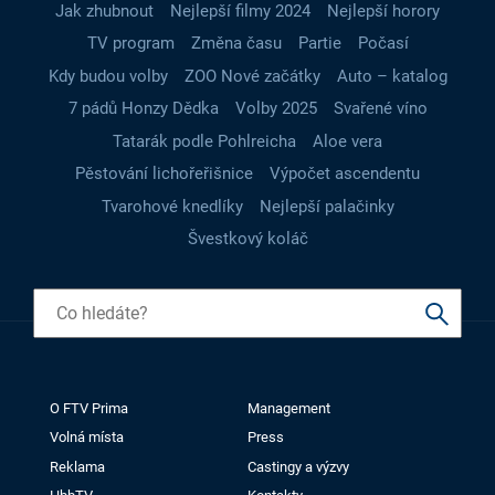
Jak zhubnout
Nejlepší filmy 2024
Nejlepší horory
TV program
Změna času
Partie
Počasí
Kdy budou volby
ZOO Nové začátky
Auto – katalog
7 pádů Honzy Dědka
Volby 2025
Svařené víno
Tatarák podle Pohlreicha
Aloe vera
Pěstování lichořeřišnice
Výpočet ascendentu
Tvarohové knedlíky
Nejlepší palačinky
Švestkový koláč
O FTV Prima
Management
Volná místa
Press
Reklama
Castingy a výzvy