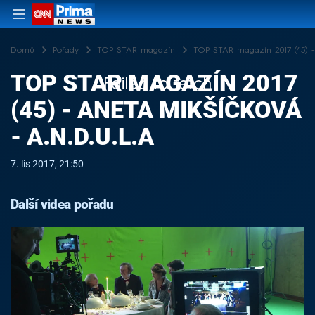
Domů
Pořady
TOP STAR magazín
TOP STAR magazín 2017 (45) - 
TOP STAR MAGAZÍN 2017
Failed to fetch
(45) - ANETA MIKŠÍČKOVÁ
- A.N.D.U.L.A
7. lis 2017, 21:50
Další videa pořadu