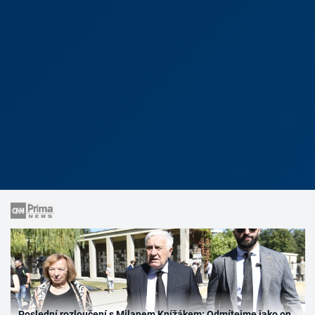
Poslední rozloučení s Milanem Knížákem: Odmítejme jako on