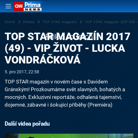
Domů
Pořady
TOP STAR magazín
TOP STAR magazín 2017 (49) -
TOP STAR MAGAZÍN 2017
Failed to fetch
(49) - VIP ŽIVOT - LUCKA
VONDRÁČKOVÁ
5. pro 2017, 22:58
TOP STAR magazín v novém čase s Davidem
Gránským! Prozkoumáme svět slavných, bohatých a
mocných. Exkluzivní reportáže, odhalená tajemství,
dojemné, zábavné i šokující příběhy (Premiéra)
Další videa pořadu