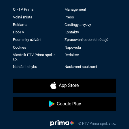
O FTV Prima
Management
Volná místa
Press
Reklama
Castingy a výzvy
HbbTV
Kontakty
Podmínky užívání
Zpracování osobních údajů
Cookies
Nápověda
Vlastník FTV Prima spol. s
Redakce
r.o.
Nahlásit chybu
Nastavení soukromí
App Store
Google Play
© FTV Prima spol. s r.o.