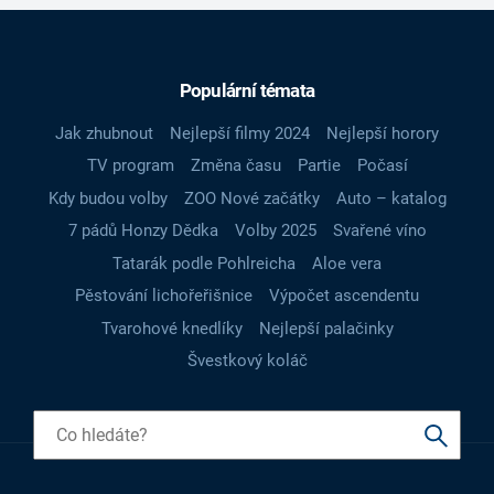
Populární témata
Jak zhubnout
Nejlepší filmy 2024
Nejlepší horory
TV program
Změna času
Partie
Počasí
Kdy budou volby
ZOO Nové začátky
Auto – katalog
7 pádů Honzy Dědka
Volby 2025
Svařené víno
Tatarák podle Pohlreicha
Aloe vera
Pěstování lichořeřišnice
Výpočet ascendentu
Tvarohové knedlíky
Nejlepší palačinky
Švestkový koláč