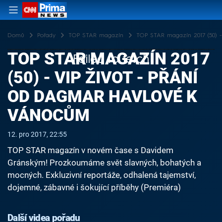
Domů
Pořady
TOP STAR magazín
TOP STAR magazín 2017 (50) -
TOP STAR MAGAZÍN 2017
Failed to fetch
(50) - VIP ŽIVOT - PŘÁNÍ
OD DAGMAR HAVLOVÉ K
VÁNOCŮM
12. pro 2017, 22:55
TOP STAR magazín v novém čase s Davidem
Gránským! Prozkoumáme svět slavných, bohatých a
mocných. Exkluzivní reportáže, odhalená tajemství,
dojemné, zábavné i šokující příběhy (Premiéra)
Další videa pořadu