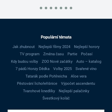
Populární témata
Jak zhubnout
Nejlepší filmy 2024
Nejlepší horory
TV program
Změna času
Partie
Počasí
Kdy budou volby
ZOO Nové začátky
Auto – katalog
7 pádů Honzy Dědka
Volby 2025
Svařené víno
Tatarák podle Pohlreicha
Aloe vera
Pěstování lichořeřišnice
Výpočet ascendentu
Tvarohové knedlíky
Nejlepší palačinky
Švestkový koláč