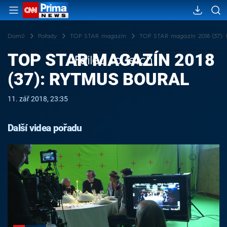
Domů
Pořady
TOP STAR magazín
TOP STAR magazín 2018 (37): 
TOP STAR MAGAZÍN 2018
Failed to fetch
(37): RYTMUS BOURAL
11. zář 2018, 23:35
Další videa pořadu