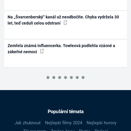
Na „Švarcenberský“ kanál už neodbočíte. Chyba vydržela 30
let, teď ceduli celou odstraní
Zemřela známá influencerka. Towleová podlehla vzácné a
zákeřné nemoci
Populární témata
Jak zhubnout
Nejlepší filmy 2024
Nejlepší horory