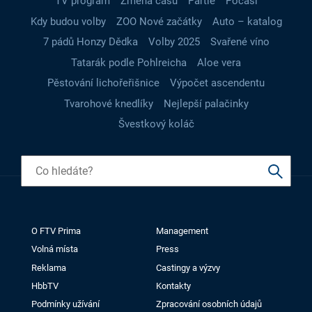
TV program
Změna času
Partie
Počasí
Kdy budou volby
ZOO Nové začátky
Auto – katalog
7 pádů Honzy Dědka
Volby 2025
Svařené víno
Tatarák podle Pohlreicha
Aloe vera
Pěstování lichořeřišnice
Výpočet ascendentu
Tvarohové knedlíky
Nejlepší palačinky
Švestkový koláč
O FTV Prima
Management
Volná místa
Press
Reklama
Castingy a výzvy
HbbTV
Kontakty
Podmínky užívání
Zpracování osobních údajů