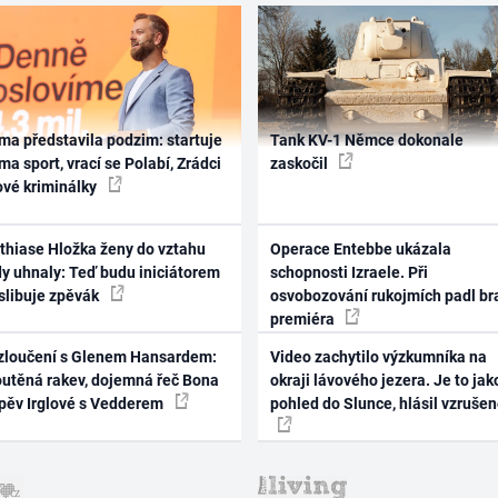
ma představila podzim: startuje
Tank KV-1 Němce dokonale
ma sport, vrací se Polabí, Zrádci
zaskočil
ové kriminálky
thiase Hložka ženy do vztahu
Operace Entebbe ukázala
dy uhnaly: Teď budu iniciátorem
schopnosti Izraele. Při
 slibuje zpěvák
osvobozování rukojmích padl br
premiéra
zloučení s Glenem Hansardem:
Video zachytilo výzkumníka na
outěná rakev, dojemná řeč Bona
okraji lávového jezera. Je to jak
zpěv Irglové s Vedderem
pohled do Slunce, hlásil vzruše