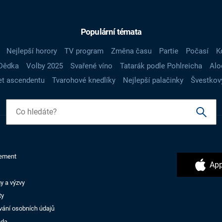
Populární témata
Nejlepší horory
TV program
Změna času
Partie
Počasí
K
Dědka
Volby 2025
Svařené víno
Tatarák podle Pohlreicha
Alo
t ascendentu
Tvarohové knedlíky
Nejlepší palačinky
Švestkov
ement
App
y a výzvy
ty
vání osobních údajů
ěda