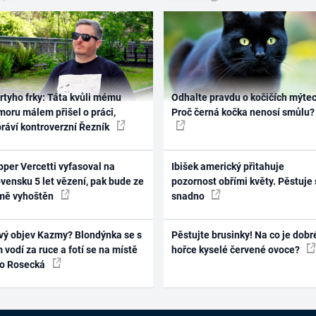
rtyho frky: Táta kvůli mému
Odhalte pravdu o kočičích mýtec
oru málem přišel o práci,
Proč černá kočka nenosí smůlu?
práví kontroverzní Řezník
per Vercetti vyfasoval na
Ibišek americký přitahuje
vensku 5 let vězení, pak bude ze
pozornost obřími květy. Pěstuje 
mě vyhoštěn
snadno
vý objev Kazmy? Blondýnka se s
Pěstujte brusinky! Na co je dobr
 vodí za ruce a fotí se na místě
hořce kyselé červené ovoce?
ko Rosecká