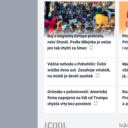
Boj s migranty Evropa prohrála,
Pri
míní Stoniš. Podle Mlejnka je nelze
Pri
jen tak chytit za límec
i n
Vážná nehoda u Pohořelic: Čelní
Ma
srážka dvou aut. Zasahuje vrtulník,
vž
na místě je devět sanitek
já,
Grónsko v pohotovosti: Americká
Ro
firma napojená na lidi od Trumpa
Pr
chystá vrty bez povolení
a 