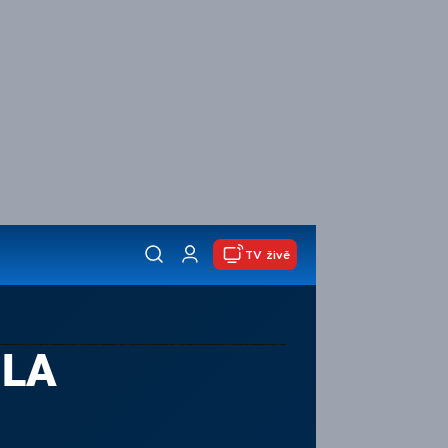
TV živě
JLA