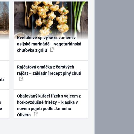
Květákové špízy se sezamem v
asijské marinádě – vegetariánská
chuťovka z grilu
Rajčatová omáčka z čerstvých
rajčat – základní recept plný chuti
atr
Obalovaný kuřecí řízek s vejcem z
o
horkovzdušné fritézy – klasika v
ně
novém pojetí podle Jamieho
Olivera