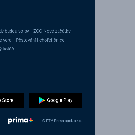
dy budou volby
ZOO Nové začátky
e vera
Pěstování lichořeřišnice
ý koláč
 Store
Google Play
© FTV Prima spol. s r.o.