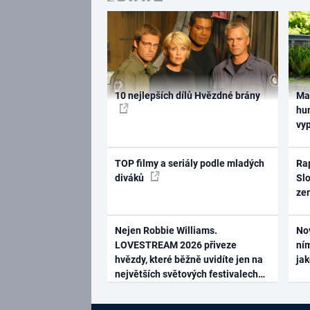
10 nejlepších dílů Hvězdné brány
Ma
hum
vy
TOP filmy a seriály podle mladých
Rap
diváků
Slo
ze
Nejen Robbie Williams.
No
LOVESTREAM 2026 přiveze
ním
hvězdy, které běžně uvidíte jen na
ja
největších světových festivalech