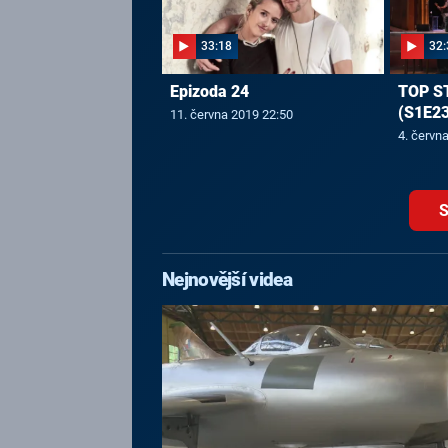
33:18
32:
Epizoda 24
TOP S
(S1E23
11. června 2019 22:50
4. červn
S
Nejnovější videa