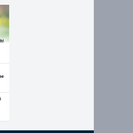
h!
se
é