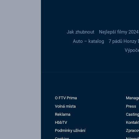
Jak zhubnout
Nejlepší filmy 2024
Auto – katalog
7 pádů Honzy 
Výpoče
O FTV Prima
Manag
Volná místa
Press
Reklama
Casting
HbbTV
Kontak
Podmínky užívání
Zpraco
Cookies
Nápov