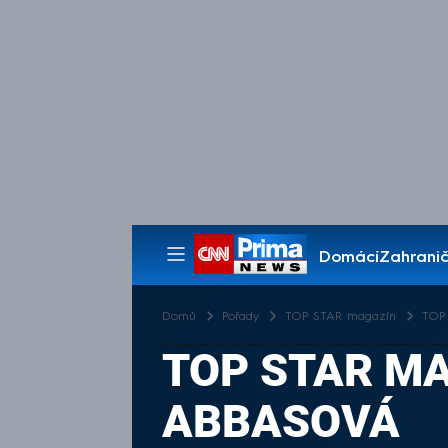
Domácí
Zahranič
Pořady
Domů
Pořady
TOP STAR magazín
TOP 
TOP STAR MA
ABBASOVÁ