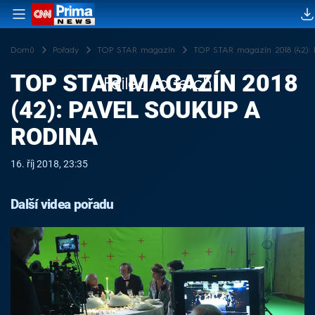
Domů
Pořady
TOP STAR magazín
TOP STAR magazín 2018 (42): 
TOP STAR MAGAZÍN 2018
Failed to fetch
(42): PAVEL SOUKUP A
RODINA
16. říj 2018, 23:35
Další videa pořadu