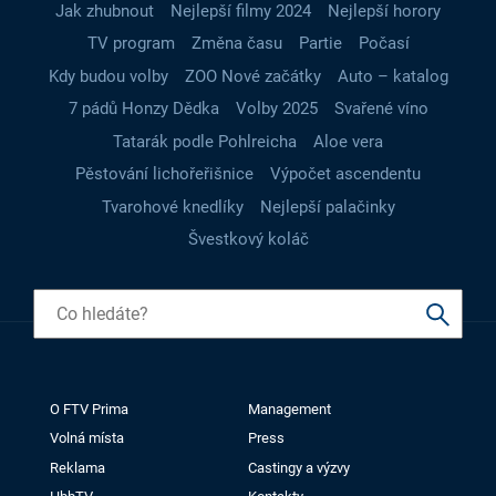
Jak zhubnout
Nejlepší filmy 2024
Nejlepší horory
TV program
Změna času
Partie
Počasí
Kdy budou volby
ZOO Nové začátky
Auto – katalog
7 pádů Honzy Dědka
Volby 2025
Svařené víno
Tatarák podle Pohlreicha
Aloe vera
Pěstování lichořeřišnice
Výpočet ascendentu
Tvarohové knedlíky
Nejlepší palačinky
Švestkový koláč
O FTV Prima
Management
Volná místa
Press
Reklama
Castingy a výzvy