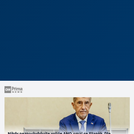
Nikdy nezpochybňujte voliče ANO, smál se Staněk. Dle