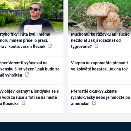
rtyho frky: Táta kvůli mému
Muchomůrku růžovku ani sucho
oru málem přišel o práci,
nezdolá! Jak ji rozeznat od
práví kontroverzní Řezník
tygrované?
per Vercetti vyfasoval na
V srpnu nezapomeňte přesadit
vensku 5 let vězení, pak bude ze
velkokvěté kosatce. Jak na to?
mě vyhoštěn
vý objev Kazmy? Blondýnka se s
Přerostlé okurky? Zkuste
 vodí za ruce a fotí se na místě
rychlokvašky nebo je naložte po
ko Rosecká
americku!