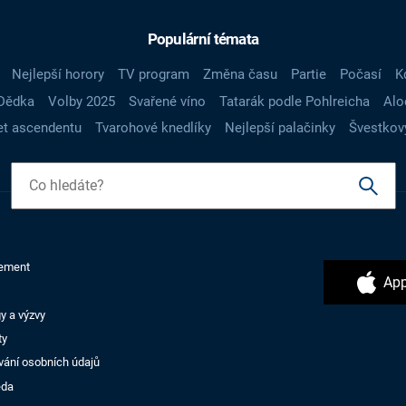
Populární témata
Nejlepší horory
TV program
Změna času
Partie
Počasí
K
Dědka
Volby 2025
Svařené víno
Tatarák podle Pohlreicha
Alo
t ascendentu
Tvarohové knedlíky
Nejlepší palačinky
Švestkov
ement
App
y a výzvy
ty
vání osobních údajů
ěda