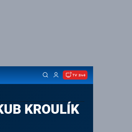
TV živě
KUB KROULÍK