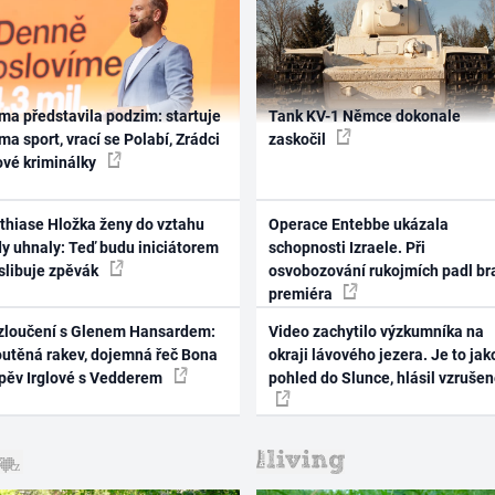
ma představila podzim: startuje
Tank KV-1 Němce dokonale
ma sport, vrací se Polabí, Zrádci
zaskočil
ové kriminálky
thiase Hložka ženy do vztahu
Operace Entebbe ukázala
dy uhnaly: Teď budu iniciátorem
schopnosti Izraele. Při
 slibuje zpěvák
osvobozování rukojmích padl br
premiéra
zloučení s Glenem Hansardem:
Video zachytilo výzkumníka na
outěná rakev, dojemná řeč Bona
okraji lávového jezera. Je to jak
zpěv Irglové s Vedderem
pohled do Slunce, hlásil vzruše