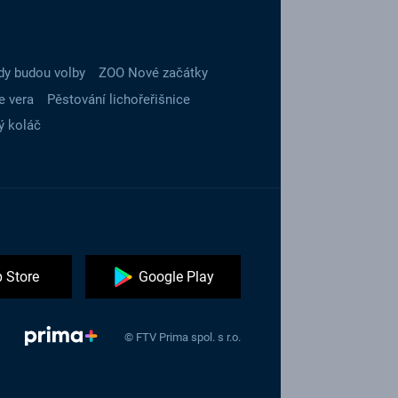
dy budou volby
ZOO Nové začátky
e vera
Pěstování lichořeřišnice
ý koláč
 Store
Google Play
© FTV Prima spol. s r.o.