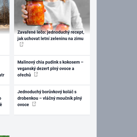
Zavařené lečo: jednoduchý recept,
jak uchovat letní zeleninu na zimu
Malinový chia pudink s kokosem –
veganský dezert plný ovoce a
atr
ořechů
Jednoduchý borůvkový koláč s
o
drobenkou – vláčný moučník plný
ně
ovoce