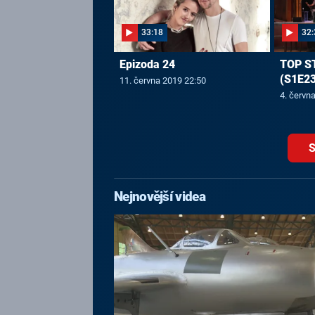
33:18
32:
Epizoda 24
TOP S
(S1E23
11. června 2019 22:50
4. červn
S
Nejnovější videa