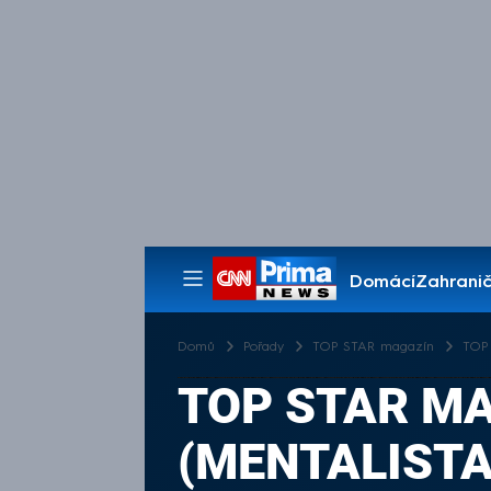
Domácí
Zahranič
Pořady
Domů
Pořady
TOP STAR magazín
TOP 
TOP STAR MA
(MENTALISTA