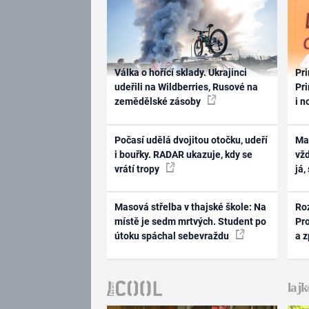
Válka o hořící sklady. Ukrajinci
Pri
udeřili na Wildberries, Rusové na
Pri
zemědělské zásoby
i n
Počasí udělá dvojitou otočku, udeří
Ma
i bouřky. RADAR ukazuje, kdy se
vž
vrátí tropy
já,
Masová střelba v thajské škole: Na
Ro
místě je sedm mrtvých. Student po
Pr
útoku spáchal sebevraždu
a 