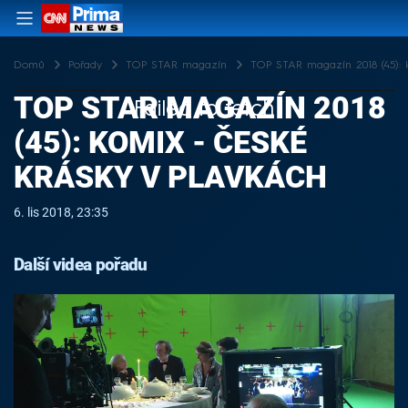
Domů
Pořady
TOP STAR magazín
TOP STAR magazín 2018 (45): 
TOP STAR MAGAZÍN 2018
Failed to fetch
(45): KOMIX - ČESKÉ
KRÁSKY V PLAVKÁCH
6. lis 2018, 23:35
Další videa pořadu