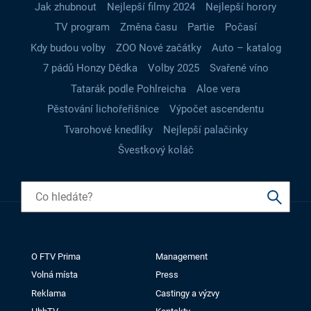
Jak zhubnout
Nejlepší filmy 2024
Nejlepší horory
TV program
Změna času
Partie
Počasí
Kdy budou volby
ZOO Nové začátky
Auto – katalog
7 pádů Honzy Dědka
Volby 2025
Svařené víno
Tatarák podle Pohlreicha
Aloe vera
Pěstování lichořeřišnice
Výpočet ascendentu
Tvarohové knedlíky
Nejlepší palačinky
Švestkový koláč
O FTV Prima
Management
Volná místa
Press
Reklama
Castingy a výzvy