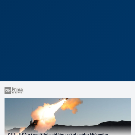
CNN: USA už vystřílely většinu raket svého klíčového