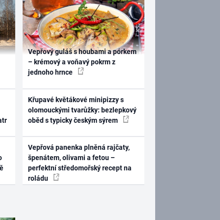
Vepřový guláš s houbami a pórkem
– krémový a voňavý pokrm z
jednoho hrnce
Křupavé květákové minipizzy s
olomouckými tvarůžky: bezlepkový
atr
oběd s typicky českým sýrem
Vepřová panenka plněná rajčaty,
o
špenátem, olivami a fetou –
ně
perfektní středomořský recept na
roládu