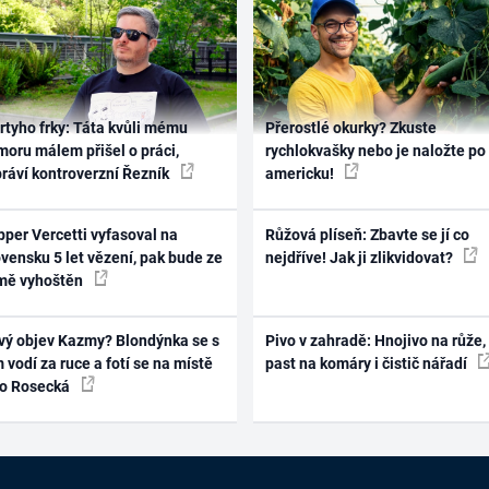
rtyho frky: Táta kvůli mému
Přerostlé okurky? Zkuste
oru málem přišel o práci,
rychlokvašky nebo je naložte po
práví kontroverzní Řezník
americku!
per Vercetti vyfasoval na
Růžová plíseň: Zbavte se jí co
vensku 5 let vězení, pak bude ze
nejdříve! Jak ji zlikvidovat?
mě vyhoštěn
vý objev Kazmy? Blondýnka se s
Pivo v zahradě: Hnojivo na růže,
 vodí za ruce a fotí se na místě
past na komáry i čistič nářadí
ko Rosecká