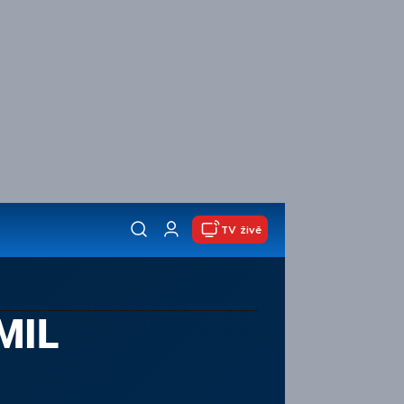
TV živě
MIL