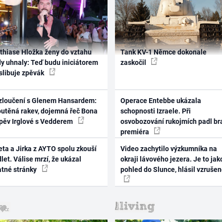
thiase Hložka ženy do vztahu
Tank KV-1 Němce dokonale
dy uhnaly: Teď budu iniciátorem
zaskočil
 slibuje zpěvák
zloučení s Glenem Hansardem:
Operace Entebbe ukázala
outěná rakev, dojemná řeč Bona
schopnosti Izraele. Při
zpěv Irglové s Vedderem
osvobozování rukojmích padl br
premiéra
ta a Jirka z AYTO spolu zkouší
Video zachytilo výzkumníka na
let. Válise mrzí, že ukázal
okraji lávového jezera. Je to jak
atné stránky
pohled do Slunce, hlásil vzruše