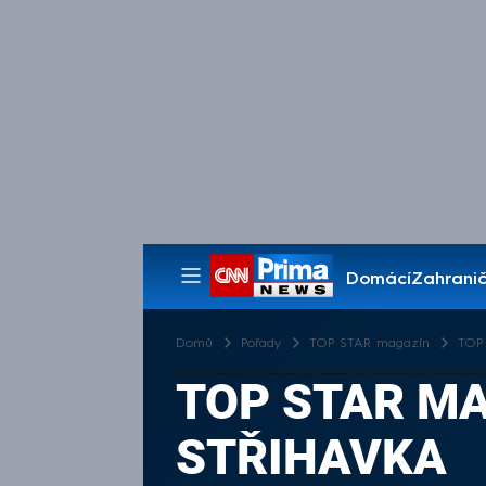
Domácí
Zahranič
Pořady
Domů
Pořady
TOP STAR magazín
TOP 
TOP STAR MA
STŘIHAVKA