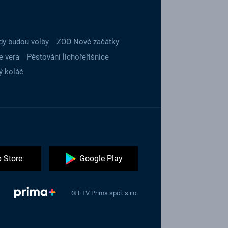
dy budou volby
ZOO Nové začátky
e vera
Pěstování lichořeřišnice
ý koláč
 Store
Google Play
© FTV Prima spol. s r.o.