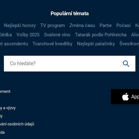
Populární témata
Nejlepší horory
TV program
Změna času
Partie
Počasí
K
Dědka
Volby 2025
Svařené víno
Tatarák podle Pohlreicha
Alo
t ascendentu
Tvarohové knedlíky
Nejlepší palačinky
Švestkov
ement
App
y a výzvy
ty
vání osobních údajů
ěda