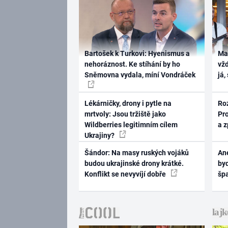
Bartošek k Turkovi: Hyenismus a
Ma
nehoráznost. Ke stíhání by ho
vž
Sněmovna vydala, míní Vondráček
já,
Lékárničky, drony i pytle na
Ro
mrtvoly: Jsou tržiště jako
Pr
Wildberries legitimním cílem
a 
Ukrajiny?
Šándor: Na masy ruských vojáků
Ane
budou ukrajinské drony krátké.
byd
Konflikt se nevyvíjí dobře
šp