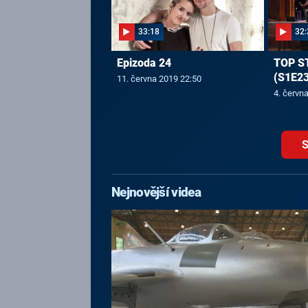
33:18
32:
Epizoda 24
TOP S
(S1E23
11. června 2019 22:50
4. červn
S
Nejnovější videa