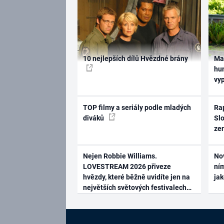
10 nejlepších dílů Hvězdné brány
Ma
hum
vy
TOP filmy a seriály podle mladých
Rap
diváků
Slo
ze
Nejen Robbie Williams.
No
LOVESTREAM 2026 přiveze
ním
hvězdy, které běžně uvidíte jen na
ja
největších světových festivalech