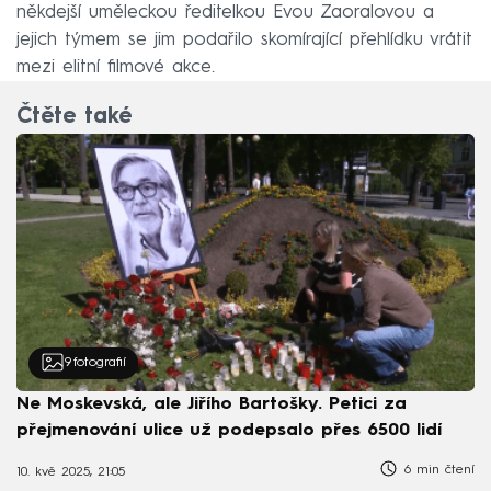
někdejší uměleckou ředitelkou Evou Zaoralovou a
jejich týmem se jim podařilo skomírající přehlídku vrátit
mezi elitní filmové akce.
Čtěte také
9
fotografií
Ne Moskevská, ale Jiřího Bartošky. Petici za
přejmenování ulice už podepsalo přes 6500 lidí
6 min čtení
10. kvě 2025, 21:05