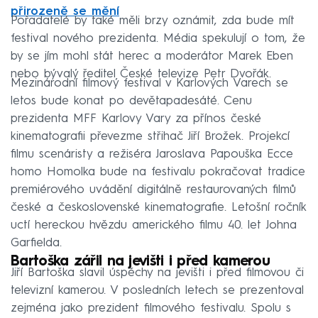
přirozeně se mění
Pořadatelé by také měli brzy oznámit, zda bude mít
festival nového prezidenta. Média spekulují o tom, že
by se jím mohl stát herec a moderátor Marek Eben
nebo bývalý ředitel České televize Petr Dvořák.
Mezinárodní filmový festival v Karlových Varech se
letos bude konat po devětapadesáté. Cenu
prezidenta MFF Karlovy Vary za přínos české
kinematografii převezme střihač Jiří Brožek. Projekcí
filmu scenáristy a režiséra Jaroslava Papouška Ecce
homo Homolka bude na festivalu pokračovat tradice
premiérového uvádění digitálně restaurovaných filmů
české a československé kinematografie. Letošní ročník
uctí hereckou hvězdu amerického filmu 40. let Johna
Garfielda.
Bartoška zářil na jevišti i před kamerou
Jiří Bartoška slavil úspěchy na jevišti i před filmovou či
televizní kamerou. V posledních letech se prezentoval
zejména jako prezident filmového festivalu. Spolu s