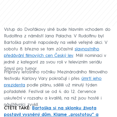
Vstup do Dvořákovy síně bude hlavním vchodem do
Rudolfina z náměstí Jana Palacha. V Rudolfinu byl
Bartoška patrně naposledy na velké veřejné akci. V
sobotu 8. března se tam zúčastnil
slavnostního
předávání filmových cen Český lev
. Měl nominaci v
jedné z kategorií za svou roli v televizním seriálu
Smysl pro tumor.
Přípravy letošního ročníku Mezinárodního filmového
festivalu Karlovy Vary pokračují i přes
úmrtí jeho
prezidenta
podle plánu, sdělili už minulý týden
pořadatelé. Festival se od 4. do 12. července
uskuteční v rozsahu a kvalitě, na niž jsou hosté i
návštěvníci zvyklí.
ČTĚTE TAKÉ:
Bartoška si na sklonku života
postavil vysněný dům. Klame „prostotou“ a