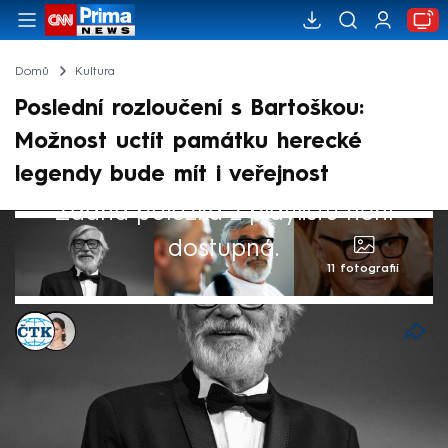
Domů
Kultura
Poslední rozloučení s Bartoškou:
Možnost uctít památku herecké
legendy bude mít i veřejnost
Žádná položka z playlistu není
dostupná.
11 fotografií
ČTK
,
Ivana Syrovátková
12. kvě 2025, 16:51
Pohřeb Jiřího Bartošky se podle informací
CNN Prima NEWS uskuteční 20. května ve