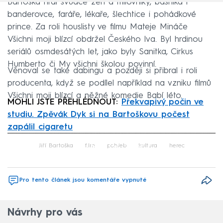
Bartoška hrál svůdce žen a milovníky, básníka i
banderovce, faráře, lékaře, šlechtice i pohádkové
prince. Za roli houslisty ve filmu Mateje Mináče
Všichni moji blízcí obdržel Českého lva. Byl hrdinou
seriálů osmdesátých let, jako byly Sanitka, Cirkus
Humberto či My všichni školou povinní.
Věnoval se také dabingu a později si přibral i roli
producenta, když se podílel například na vzniku filmů
Všichni moji blízcí a něžné komedie Babí léto.
MOHLI JSTE PŘEHLÉDNOUT:
Překvapivý počin ve
studiu. Zpěvák Dyk si na Bartoškovu počest
zapálil cigaretu
Failed to fetch
Jiří Bartoška
film
pohřeb
kultura
herec
Pro tento článek jsou komentáře vypnuté
Návrhy pro vás