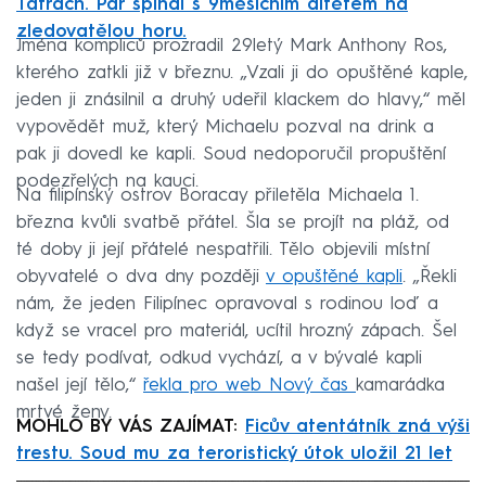
Tatrách. Pár šplhal s 9měsíčním dítětem na
zledovatělou horu.
Jména kompliců prozradil 29letý Mark Anthony Ros,
kterého zatkli již v březnu. „Vzali ji do opuštěné kaple,
jeden ji znásilnil a druhý udeřil klackem do hlavy,“ měl
vypovědět muž, který Michaelu pozval na drink a
pak ji dovedl ke kapli. Soud nedoporučil propuštění
podezřelých na kauci.
Na filipínský ostrov Boracay přiletěla Michaela 1.
března kvůli svatbě přátel. Šla se projít na pláž, od
té doby ji její přátelé nespatřili. Tělo objevili místní
obyvatelé o dva dny později
v opuštěné kapli
. „Řekli
nám, že jeden Filipínec opravoval s rodinou loď a
když se vracel pro materiál, ucítil hrozný zápach. Šel
se tedy podívat, odkud vychází, a v bývalé kapli
našel její tělo,“
řekla pro web Nový čas
kamarádka
mrtvé ženy.
MOHLO BY VÁS ZAJÍMAT:
Ficův atentátník zná výši
trestu. Soud mu za teroristický útok uložil 21 let