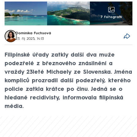
7 fotografií
Dominika Fuchsová
23. říj 2025, 14:13
Filipínské úřady zatkly další dva muže
podezřelé z březnového znásilnění a
vraždy 23leté Michaely ze Slovenska. Jména
kompliců prozradil další podezřelý, kterého
policie zatkla krátce po činu. Jedná se o
hledané recidivisty, informovala filipínská
média.