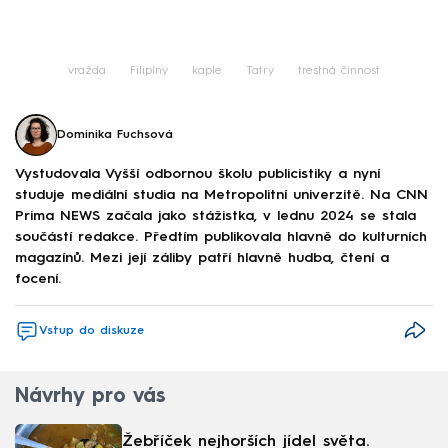
Failed to fetch
vražda
Filipíny
kaple
Tatry
trestná činnost
Dominika Fuchsová
Vystudovala Vyšší odbornou školu publicistiky a nyní
studuje mediální studia na Metropolitní univerzitě. Na CNN
Prima NEWS začala jako stážistka, v lednu 2024 se stala
součástí redakce. Předtím publikovala hlavně do kulturních
magazínů. Mezi její záliby patří hlavně hudba, čtení a
focení.
Vstup do diskuze
Návrhy pro vás
Žebříček nejhorších jídel světa.