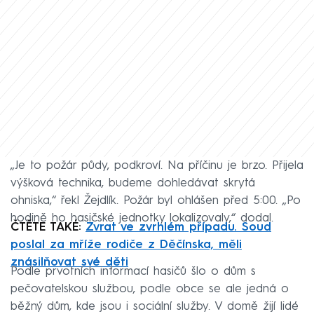
„Je to požár půdy, podkroví. Na příčinu je brzo. Přijela
výšková technika, budeme dohledávat skrytá
ohniska,“ řekl Žejdlík. Požár byl ohlášen před 5:00. „Po
hodině ho hasičské jednotky lokalizovaly,“ dodal.
ČTĚTE TAKÉ:
Zvrat ve zvrhlém případu. Soud
poslal za mříže rodiče z Děčínska, měli
znásilňovat své děti
Podle prvotních informací hasičů šlo o dům s
pečovatelskou službou, podle obce se ale jedná o
běžný dům, kde jsou i sociální služby. V domě žijí lidé