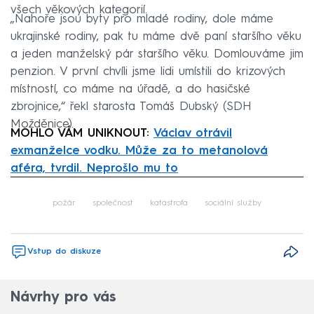
všech věkových kategorií.
„Nahoře jsou byty pro mladé rodiny, dole máme
ukrajinské rodiny, pak tu máme dvě paní staršího věku
a jeden manželský pár staršího věku. Domlouváme jim
penzion. V první chvíli jsme lidi umístili do krizových
místností, co máme na úřadě, a do hasičské
zbrojnice,“ řekl starosta Tomáš Dubský (SDH
Možděnice).
MOHLO VÁM UNIKNOUT:
Václav otrávil
exmanželce vodku. Může za to metanolová
aféra, tvrdil. Neprošlo mu to
Failed to fetch
požár
společnost
katastrofa
sociální služby
Vstup do diskuze
Návrhy pro vás