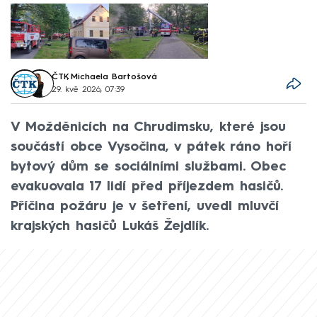
ČTK
,
Michaela Bartošová
29. kvě 2026, 07:39
V Možděnicích na Chrudimsku, které jsou
součástí obce Vysočina, v pátek ráno hoří
bytový dům se sociálními službami. Obec
evakuovala 17 lidí před příjezdem hasičů.
Příčina požáru je v šetření, uvedl mluvčí
krajských hasičů Lukáš Žejdlík.