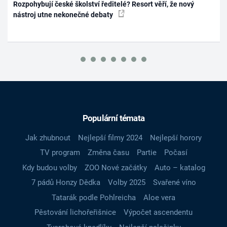
Rozpohybují české školství ředitelé? Resort věří, že nový
nástroj utne nekonečné debaty
Populární témata
Jak zhubnout
Nejlepší filmy 2024
Nejlepší horory
TV program
Změna času
Partie
Počasí
Kdy budou volby
ZOO Nové začátky
Auto – katalog
7 pádů Honzy Dědka
Volby 2025
Svařené víno
Tatarák podle Pohlreicha
Aloe vera
Pěstování lichořeřišnice
Výpočet ascendentu