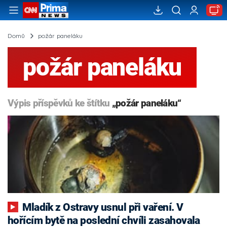
Domů
požár paneláku
požár paneláku
Výpis příspěvků ke štítku
„požár paneláku“
Mladík z Ostravy usnul při vaření. V
hořícím bytě na poslední chvíli zasahovala