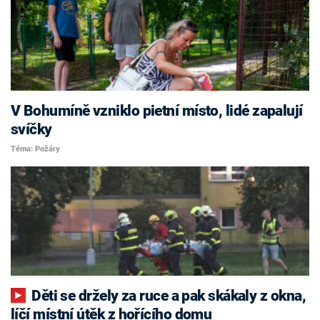
V Bohumíně vzniklo pietní místo, lidé zapalují
svíčky
Téma: Požáry
Děti se držely za ruce a pak skákaly z okna,
líčí místní útěk z hořícího domu