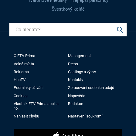
Tvarohové knedlíky
Nejlepší palačinky
Švestkový koláč
O FTV Prima
Management
Volná místa
Press
Reklama
Castingy a výzvy
HbbTV
Kontakty
Podmínky užívání
Zpracování osobních údajů
Cookies
Nápověda
Vlastník FTV Prima spol. s
Redakce
r.o.
Nahlásit chybu
Nastavení soukromí
App Store