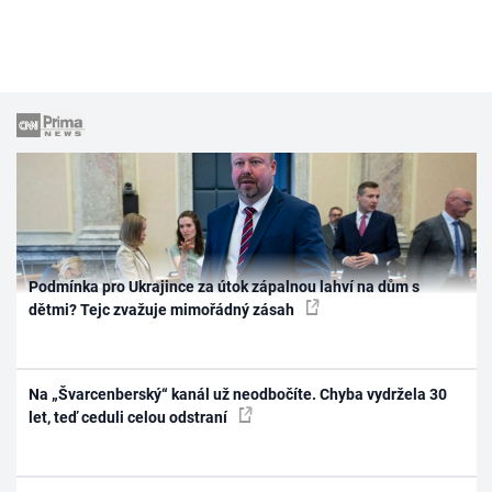
Podmínka pro Ukrajince za útok zápalnou lahví na dům s
dětmi? Tejc zvažuje mimořádný zásah
Na „Švarcenberský“ kanál už neodbočíte. Chyba vydržela 30
let, teď ceduli celou odstraní