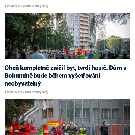
Téma: Moravskoslezský kraj
Oheň kompletně zničil byt, tvrdí hasič. Dům v
Bohumíně bude během vyšetřování
neobyvatelný
Téma: Moravskoslezský kraj