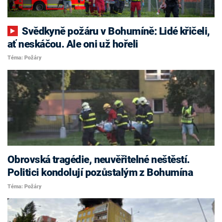
Svědkyně požáru v Bohumíně: Lidé křičeli,
ať neskáčou. Ale oni už hořeli
Téma: Požáry
Obrovská tragédie, neuvěřitelné neštěstí.
Politici kondolují pozůstalým z Bohumína
Téma: Požáry