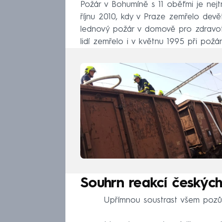
Požár v Bohumíně s 11 oběťmi je nejt
říjnu 2010, kdy v Praze zemřelo dev
lednový požár v domově pro zdravot
lidí zemřelo i v květnu 1995 při pož
Souhrn reakcí českých 
Upřímnou soustrast všem pozůs