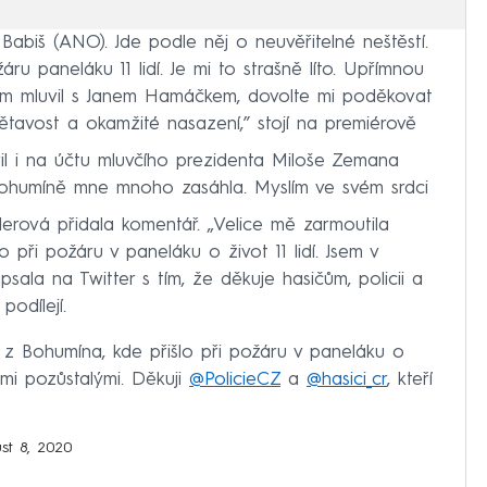
Babiš (ANO). Jde podle něj o neuvěřitelné neštěstí.
ru paneláku 11 lidí. Je mi to strašně líto. Upřímnou
sem mluvil s Janem Hamáčkem, dovolte mi poděkovat
ětavost a okamžité nasazení,” stojí na premiérově
l i na účtu mluvčího prezidenta Miloše Zemana
 Bohumíně mne mnoho zasáhla. Myslím ve svém srdci
llerová přidala komentář. „Velice mě zarmoutila
 při požáru v paneláku o život 11 lidí. Jsem v
sala na Twitter s tím, že děkuje hasičům, policii a
odílejí.
z Bohumína, kde přišlo při požáru v paneláku o
šemi pozůstalými. Děkuji
@PolicieCZ
a
@hasici_cr
, kteří
st 8, 2020