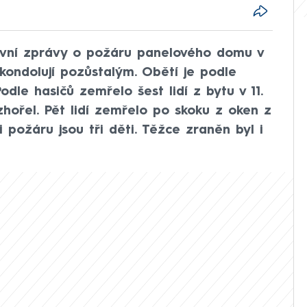
první zprávy o požáru panelového domu v
 kondolují pozůstalým. Obětí je podle
dle hasičů zemřelo šest lidí z bytu v 11.
hořel. Pět lidí zemřelo po skoku z oken z
 požáru jsou tři děti. Těžce zraněn byl i