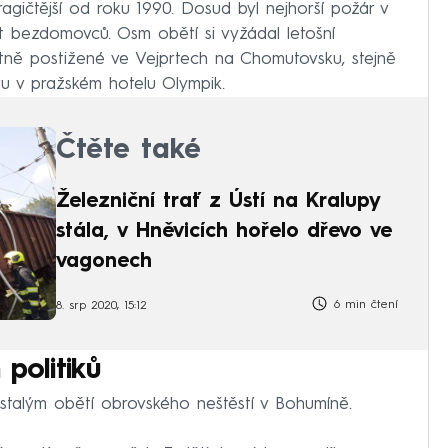
ragičtější od roku 1990. Dosud byl nejhorší požár v
ět bezdomovců. Osm obětí si vyžádal letošní
ně postižené ve Vejprtech na Chomutovsku, stejně
áru v pražském hotelu Olympik.
Čtěte také
Železniční trať z Ústí na Kralupy
stála, v Hněvicích hořelo dřevo ve
vagonech
6 min čtení
8. srp 2020, 15:12
politiků
talým obětí obrovského neštěstí v Bohumíně.