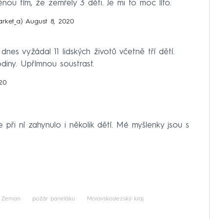
ou tím, že zemřely 3 děti. Je mi to moc líto.
rket_a)
August 8, 2020
es vyžádal 11 lidských životů včetně tří dětí.
diny. Upřímnou soustrast.
20
 při ní zahynulo i několik dětí. Mé myšlenky jsou s
š Zeman
požár paneláku
Moravskoslezský kraj