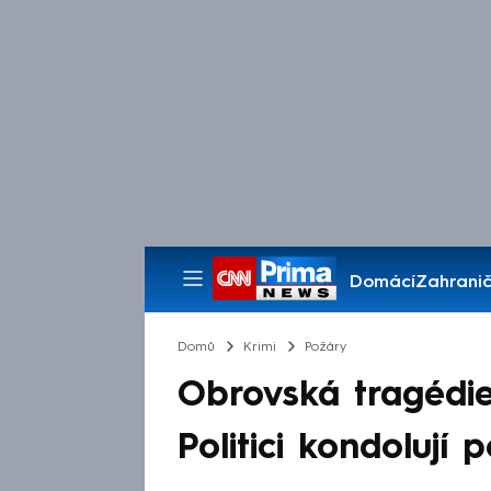
Domácí
Zahranič
Pořady
Domů
Krimi
Požáry
Obrovská tragédie,
Politici kondolují