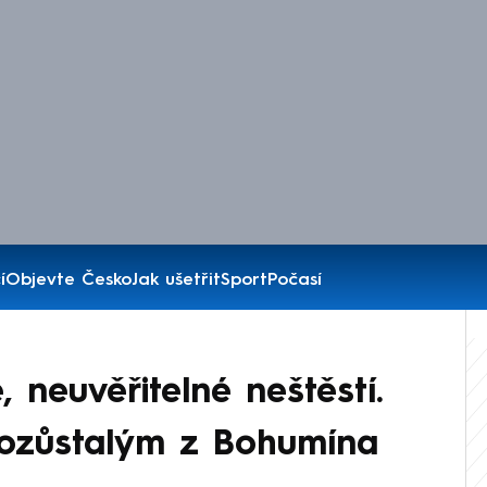
í
Objevte Česko
Jak ušetřit
Sport
Počasí
 neuvěřitelné neštěstí.
 pozůstalým z Bohumína