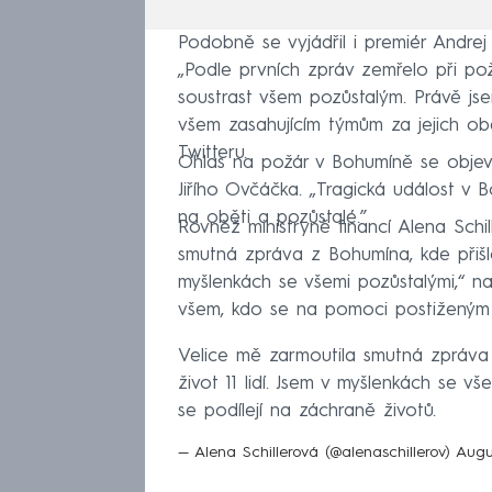
Podobně se vyjádřil i premiér Andrej 
„Podle prvních zpráv zemřelo při požá
soustrast všem pozůstalým. Právě j
všem zasahujícím týmům za jejich ob
Twitteru.
Ohlas na požár v Bohumíně se objevi
Jiřího Ovčáčka. „Tragická událost v
na oběti a pozůstalé.”
Rovněž ministryně financí Alena Schi
smutná zpráva z Bohumína, kde přišlo
myšlenkách se všemi pozůstalými,“ nap
všem, kdo se na pomoci postiženým p
Velice mě zarmoutila smutná zpráva 
život 11 lidí. Jsem v myšlenkách se v
se podílejí na záchraně životů.
— Alena Schillerová (@alenaschillerov)
Augu