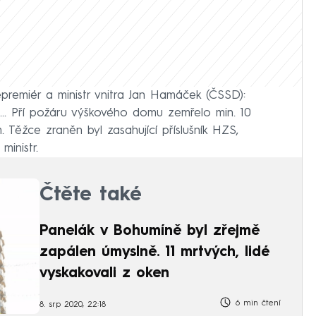
cepremiér a ministr vnitra Jan Hamáček (ČSSD):
.. Pří požáru výškového domu zemřelo min. 10
 Těžce zraněn byl zasahující příslušník HZS,
ministr.
Čtěte také
Panelák v Bohumíně byl zřejmě
zapálen úmyslně. 11 mrtvých, lidé
vyskakovali z oken
6 min čtení
8. srp 2020, 22:18