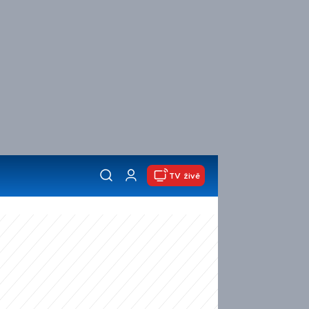
TV živě