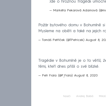
Jde o hroznou tragédii umocněn
— Markéta Pekarová Adamová (@ma
Požár bytového domu v Bohumíně si dn
Mysleme na oběti a také na jejich ro
— Tomáš Petříček (@TPetricek)
August 8, 20
Tragédie v Bohumíně je o to větší, že
těmi, kteří dnes přišli o své blízké.
— Petr Fiala (@P_Fiala)
August 8, 2020
hasiči
Andrej Babiš
Milo