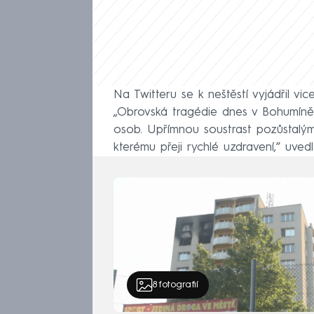
Na Twitteru se k neštěstí vyjádřil vi
„Obrovská tragédie dnes v Bohumíně.
osob. Upřímnou soustrast pozůstalým.
kterému přeji rychlé uzdravení,” uvedl 
8
fotografií