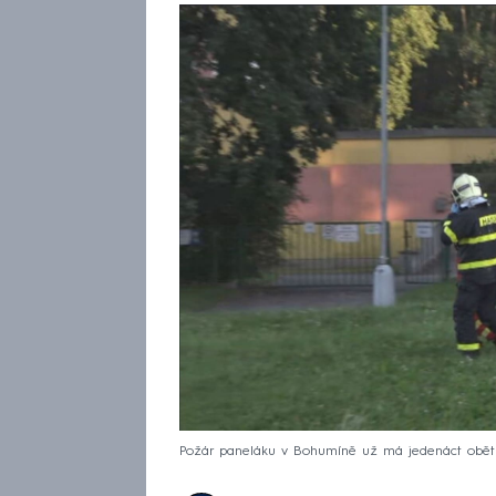
Požár paneláku v Bohumíně už má jedenáct obět