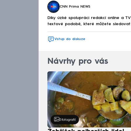
CNN Prima NEWS
Díky úzké spolupráci redakcí online a TV
textové podobě, které můžete sledovat v
Vstup do diskuze
Návrhy pro vás
5
fotografií