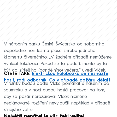
V národním parku České Švýcarsko od sobotního
odpoledne hoří les na ploše zhruba jednoho
kilometru čtverečního. „V žádném případě nemůžeme
vyhlásit lokalizaci. Pokud se to podaří, mohlo by to
být do zítřejšího (pondělního) večera,“ uvedl Vlček.
ČTĚTE TAKÉ:
Elektrickou koloběžku se nesnažte
hasit, radí odborník. Co v případě požáru dělat?
Vrtulníky budou podle Vlčka pomáhat s hašením do
soumraku a v noci budou hasiči pracovat na tom,
aby se požár nerozšiřoval. Vlček nicméně
neplánované rozšíření nevyloučil, například v případě
silnějšího větru.
Největší nepřítel je vítr, řekl velitel