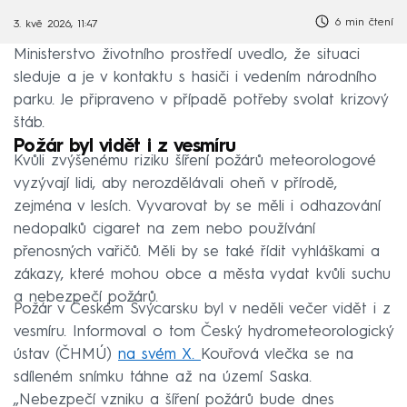
6 min čtení
3. kvě 2026, 11:47
Ministerstvo životního prostředí uvedlo, že situaci
sleduje a je v kontaktu s hasiči i vedením národního
parku. Je připraveno v případě potřeby svolat krizový
štáb.
Požár byl vidět i z vesmíru
Kvůli zvýšenému riziku šíření požárů meteorologové
vyzývají lidi, aby nerozdělávali oheň v přírodě,
zejména v lesích. Vyvarovat by se měli i odhazování
nedopalků cigaret na zem nebo používání
přenosných vařičů. Měli by se také řídit vyhláškami a
zákazy, které mohou obce a města vydat kvůli suchu
a nebezpečí požárů.
Požár v Českém Švýcarsku byl v neděli večer vidět i z
vesmíru. Informoval o tom Český hydrometeorologický
ústav (ČHMÚ)
na svém X.
Kouřová vlečka se na
sdíleném snímku táhne až na území Saska.
„Nebezpečí vzniku a šíření požárů bude dnes