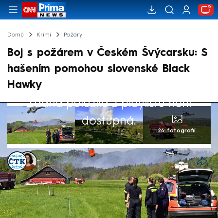
Domů
Krimi
Požáry
Boj s požárem v Českém Švýcarsku: S
hašením pomohou slovenské Black
Hawky
Žádná položka z playlistu není
dostupná.
24 fotografií
ČTK
,
Dominika Fuchsová
Akt. 3. kvě 2026, 20:32
• 3. kvě 2026, 06:58
Hasičům v národním parku České Švýcarsko
se daří zmenšovat plochu zasaženou