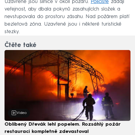
Uzavřené jsou silnice v okolí požáru.
Policisté
žádají
veřejnost, aby dbala pokynů zasahujících složek a
nevstupovala do prostoru zásahu. Nad požárem platí
bezletová zóna. Uzavřené jsou i některé turistické
stezky.
Čtěte také
Video
Oblíbený Dřevák lehl popelem. Rozsáhlý požár
restauraci kompletně zdevastoval