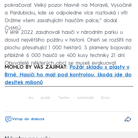
pokračovat. Velký pozor hlavně na Moravě, Vysočině
a Pardubicku, kde se odpoledne více rozfouká i vítr.
Držíme všem zasahujícím hasičům palce,“ dodal
ČHMÚ.
V létě 2022 zasahovali hasiči v národním parku u
dosud největšího požáru v historii. Oheň se rozšířil na
plochu přesahující 1 000 hektarů. S plameny bojovalo
přibližně 6 000 hasičů se 400 kusy techniky 21 dní.
Obyvatelé některých obcí se museli evakuovat.
MOHLO BY VÁS ZAJÍMAT:
Požár skladu s plasty v
Brně. Hasiči ho mají pod kontrolou, škoda jde do
desítek milionů
Failed to fetch
les
požár
Twitter
katastrofa
Brno
Vstup do diskuze