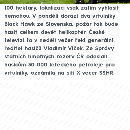
požárem. Velikost je odhadem lehce pod
100 hektary, lokalizaci však zatím vyhlásit
nemohou. V pondělí dorazí dva vrtulníky
Black Hawk ze Slovenska, požár tak bude
hasit celkem devět helikoptér. České
televizi to v neděli večer řekl generální
ředitel hasičů Vladimír Vlček. Ze Správy
státních hmotných rezerv ČR odeslali
hasičům 30 000 leteckého petroleje pro
vrtulníky, oznámila na síti X večer SSHR.