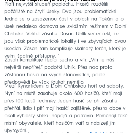
Platí nejvyšší stupeň poplachu. Hasiči rozdělili
požářiště na čtyři úseky. Dva jsou problematické.
Jedná se o zasaženou část v oblasti na Tokáni a o
úsek nedaleko domova se zvláštním režimem v Dolní
Chřibské. Velitel zásahu Dušan Uhlík večer řekl, že
jsou však problematické lokality i ve zbývajících dvou
úsecích. Zásah tam komplikuje skalnatý terén, který je
velmi špatně přístupný. '
Zásah komplikuje teplo, sucho a vítr. „Vítr je náš
největší nepřítel,“ podotkl Uhlík. Přes noc proto
zůstanou hasiči na svých stanovištích, podle
předpovědi by však foukat nemělo.
Mezi Rynarticemi a Dolní Chřibskou hoří od soboty.
Nyní na místě zasahuje okolo 400 hasičů, kteří mají
přes 100 kusů techniky. Jeden hasič se při zásahu
přehřál. Jídlo i pití mají hasiči zajištěné, přesto obce v
okolí vyhlásily sbírku nápojů a potravin. Pomáhají také
místní obyvatelé, kteří hasičům vaří a nabízejí jim
ubytování.