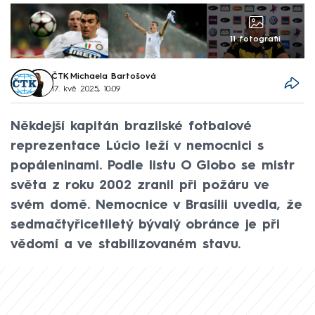
11 fotografií
ČTK
,
Michaela Bartošová
17. kvě 2025, 10:09
Někdejší kapitán brazilské fotbalové
reprezentace Lúcio leží v nemocnici s
popáleninami. Podle listu O Globo se mistr
světa z roku 2002 zranil při požáru ve
svém domě. Nemocnice v Brasílii uvedla, že
sedmačtyřicetiletý bývalý obránce je při
vědomí a ve stabilizovaném stavu.