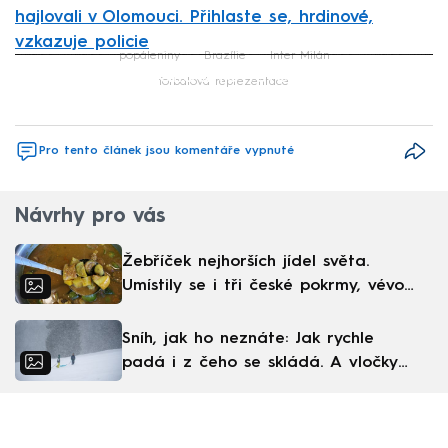
hajlovali v Olomouci. Přihlaste se, hrdinové,
vzkazuje policie
popáleniny
Brazílie
Inter Milán
Failed to fetch
fotbalová reprezentace
Pro tento článek jsou komentáře vypnuté
Návrhy pro vás
Žebříček nejhorších jídel světa.
Umístily se i tři české pokrmy, vévodí
skandinávská kuchyně
Sníh, jak ho neznáte: Jak rychle
padá i z čeho se skládá. A vločky
nejsou bílé