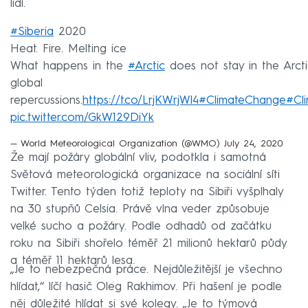
lidí.
#Siberia
2020
Heat. Fire. Melting ice
What happens in the
#Arctic
does not stay in the Arct
global
repercussions.
https://t.co/LrjKWrjWl4
#ClimateChange
#Cl
pic.twitter.com/GkW129DiYk
— World Meteorological Organization (@WMO)
July 24, 2020
Že mají požáry globální vliv, podotkla i samotná
Světová meteorologická organizace na sociální síti
Twitter. Tento týden totiž teploty na Sibiři vyšplhaly
na 30 stupňů Celsia. Právě vlna veder způsobuje
velké sucho a požáry. Podle odhadů od začátku
roku na Sibiři shořelo téměř 21 milionů hektarů půdy
a téměř 11 hektarů lesa.
„Je to nebezpečná práce. Nejdůležitější je všechno
hlídat,“ líčí hasič Oleg Rakhimov. Při hašení je podle
něj důležité hlídat si své kolegy. „Je to týmová