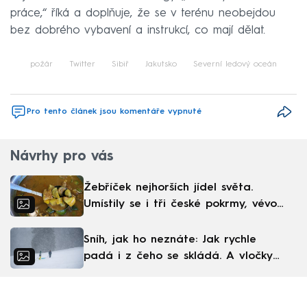
práce,“ říká a doplňuje, že se v terénu neobejdou
bez dobrého vybavení a instrukcí, co mají dělat.
požár
Twitter
Sibiř
Jakutsko
Severní ledový oceán
Pro tento článek jsou komentáře vypnuté
Návrhy pro vás
Žebříček nejhorších jídel světa.
Umístily se i tři české pokrmy, vévodí
skandinávská kuchyně
Sníh, jak ho neznáte: Jak rychle
padá i z čeho se skládá. A vločky
nejsou bílé