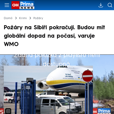
Domů
Krimi
Požáry
Požáry na Sibiři pokračují. Budou mít
globální dopad na počasí, varuje
WMO
Žádná položka z playlistu není
Výběr redakce
dostupná.