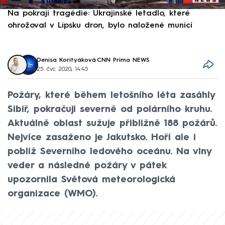
Na pokraji tragédie: Ukrajinské letadlo, které
P
ohrožoval v Lipsku dron, bylo naložené municí
e
Denisa Korityáková
,
CNN Prima NEWS
25. čvc 2020, 14:45
Požáry, které během letošního léta zasáhly
Sibiř, pokračují severně od polárního kruhu.
Aktuálně oblast sužuje přibližně 188 požárů.
Nejvíce zasaženo je Jakutsko. Hoří ale i
poblíž Severního ledového oceánu. Na vlny
veder a následné požáry v pátek
upozornila Světová meteorologická
organizace (WMO).