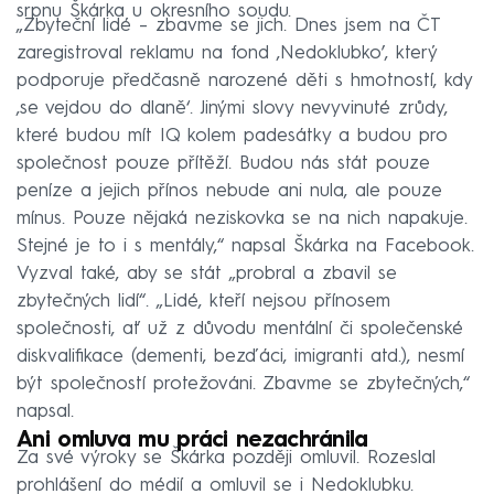
srpnu Škárka u okresního soudu.
„Zbyteční lidé – zbavme se jich. Dnes jsem na ČT
zaregistroval reklamu na fond ,Nedoklubko’, který
podporuje předčasně narozené děti s hmotností, kdy
,se vejdou do dlaně‘. Jinými slovy nevyvinuté zrůdy,
které budou mít IQ kolem padesátky a budou pro
společnost pouze přítěží. Budou nás stát pouze
peníze a jejich přínos nebude ani nula, ale pouze
mínus. Pouze nějaká neziskovka se na nich napakuje.
Stejné je to i s mentály,“ napsal Škárka na Facebook.
Vyzval také, aby se stát „probral a zbavil se
zbytečných lidí“. „Lidé, kteří nejsou přínosem
společnosti, ať už z důvodu mentální či společenské
diskvalifikace (dementi, bezďáci, imigranti atd.), nesmí
být společností protežováni. Zbavme se zbytečných,“
napsal.
Ani omluva mu práci nezachránila
Za své výroky se Škárka později omluvil. Rozeslal
prohlášení do médií a omluvil se i Nedoklubku.