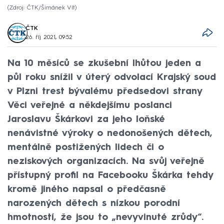
Zdroj: ČTK/Šimánek Vít
ČTK
26. říj 2021, 09:52
Na 10 měsíců se zkušební lhůtou jeden a
půl roku snížil v úterý odvolací Krajský soud
v Plzni trest bývalému předsedovi strany
Věci veřejné a někdejšímu poslanci
Jaroslavu Škárkovi za jeho loňské
nenávistné výroky o nedonošených dětech,
mentálně postižených lidech či o
neziskových organizacích. Na svůj veřejně
přístupný profil na Facebooku Škárka tehdy
kromě jiného napsal o předčasně
narozených dětech s nízkou porodní
hmotností, že jsou to „nevyvinuté zrůdy“.