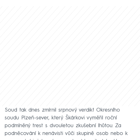
Soud tak dnes zmírnil srpnový verdikt Okresního
soudu Plzeň-sever, který Škárkovi vyměřil roční
podmíněný trest s dvouletou zkušební lhůtou. Za
podněcování k nenávisti vůči skupině osob nebo k