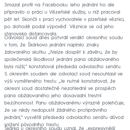
Smazal profil na Facebooku. Jeho jednání ho ale
připravilo o práci u Vězeňské služby, u níž pracoval
pět let. Skončil s prací vychovatele v plzeňské věznici,
po dohodě podal výpověď. Věznice se od jeho
stanoviska distancovala.
Odvolací soud dnes potvrdil verdikt okresního soudu
v tom, že Škárkovo jednání naplnilo znaky
žalovaného skutku. „Nelze dospět k závěru, že by
společenská škodlivost jednání pana obžalovaného
byla nižší,“ konstatoval předseda odvolacího senátu.
S okresním soudem ale odvolací soud nesouhlasil ve
výši vyměřeného trestu. „Je nutné konstatovat, že
okresní soud dostatečně nezohlednil ve prospěch
pana obžalovaného jeho dosavadní trestní
bezúhonnost. Panu obžalovanému výrazně polehčuje,
že se nikdy nedopustil žádného protiprávního
jednání,“ vysvětlil předseda odvolacího senátu důvod
snížení původního trestu.
Škárka u okresního soudu uznal, že „expresivnější