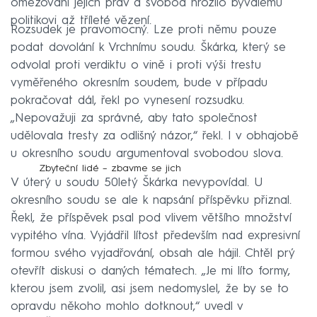
omezování jejich práv a svobod hrozilo bývalému
politikovi až tříleté vězení.
Rozsudek je pravomocný. Lze proti němu pouze
podat dovolání k Vrchnímu soudu. Škárka, který se
odvolal proti verdiktu o vině i proti výši trestu
vyměřeného okresním soudem, bude v případu
pokračovat dál, řekl po vynesení rozsudku.
„Nepovažuji za správné, aby tato společnost
udělovala tresty za odlišný názor,“ řekl. I v obhajobě
u okresního soudu argumentoval svobodou slova.
Zbyteční lidé – zbavme se jich
V úterý u soudu 50letý Škárka nevypovídal. U
okresního soudu se ale k napsání příspěvku přiznal.
Řekl, že příspěvek psal pod vlivem většího množství
vypitého vína. Vyjádřil lítost především nad expresivní
formou svého vyjadřování, obsah ale hájil. Chtěl prý
otevřít diskusi o daných tématech. „Je mi líto formy,
kterou jsem zvolil, asi jsem nedomyslel, že by se to
opravdu někoho mohlo dotknout,“ uvedl v