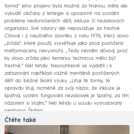
forma“ jeho projevu byla možná za hranou, měla ale
vybudit občany z letargie a upozornit na sociální
problémy nedonošených dětí, inkluze či neziskových
organizací. Své názory ale nepovažuje za trestné.
Citoval i z naučného slovníku z roku 1976, který slovo
„zrůda“, které použil, vysvětluje jako plod postižený
malformacemi, nevyvinutý. „Tedy nevidím důvod, proč
by slovo zrůda jako terminus technicus mělo být
trestné,“ řekl tehdy. Nesouhlasně se vyjádřil i k
zařazování například vážně mentálně postižených
dětí do běžné školní výuky. „Lituji té formy, té
opravdu lituji, nicméně za svůj názor, že inkluze je
špatná, systém fungování neziskovek je špatný, za tím
názorem si stojím,“ řekl tehdy u soudu vystudovaný
pedagog Škárka.
Čtěte také