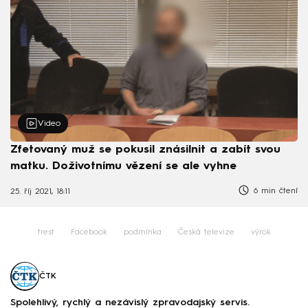
Video
Zfetovaný muž se pokusil znásilnit a zabít svou
matku. Doživotnímu vězení se ale vyhne
6 min čtení
25. říj 2021, 18:11
trest
Facebook
podmínka
Česká televize
výrok
ČTK
Spolehlivý, rychlý a nezávislý zpravodajský servis.