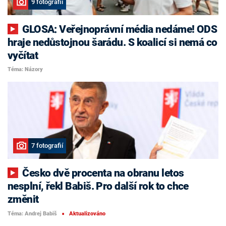
9 fotografií
GLOSA: Veřejnoprávní média nedáme! ODS
hraje nedůstojnou šarádu. S koalicí si nemá co
vyčítat
Téma: Názory
7 fotografií
Česko dvě procenta na obranu letos
nesplní, řekl Babiš. Pro další rok to chce
změnit
Téma: Andrej Babiš
Aktualizováno
■