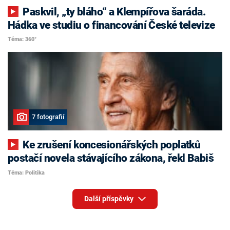
Paskvil, „ty bláho“ a Klempířova šaráda.
Hádka ve studiu o financování České televize
Téma: 360°
7 fotografií
Ke zrušení koncesionářských poplatků
postačí novela stávajícího zákona, řekl Babiš
Téma: Politika
Další příspěvky