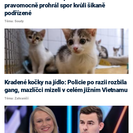
pravomocně prohrál spor kvůli šikaně
podřízené
Téma: Soudy
Kradené kočky na jídlo: Policie po razii rozbila
gang, mazlíčci mizeli v celém jižním Vietnamu
Téma: Zahraničí