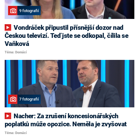
9 fotografií
Vondráček připustil přísnější dozor nad
Českou televizí. Teď jste se odkopal, čílila se
Vaňková
Téma: Domácí
7 fotografií
Nacher: Za zrušení koncesionářských
poplatků může opozice. Neměla je zvyšovat
Téma: Domácí