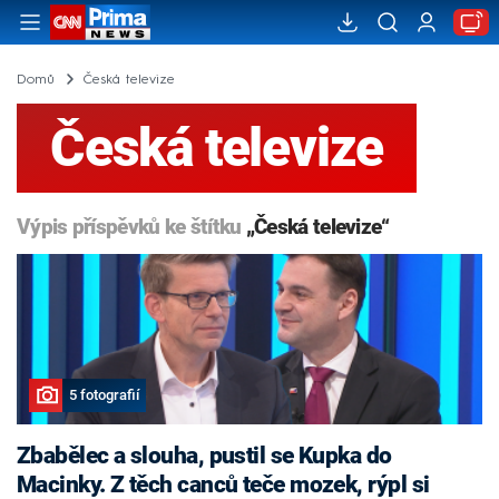
Domů
Česká televize
Česká televize
Výpis příspěvků ke štítku
„Česká televize“
5 fotografií
Zbabělec a slouha, pustil se Kupka do
Macinky. Z těch canců teče mozek, rýpl si