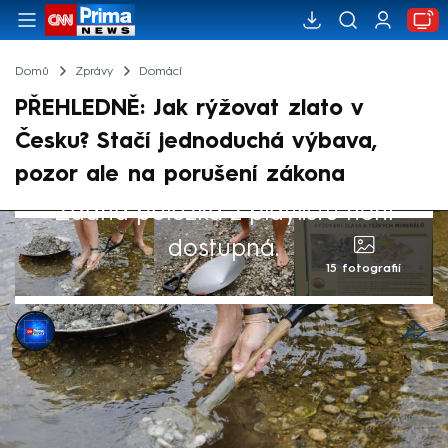
Domů
Zprávy
Domácí
PŘEHLEDNĚ: Jak rýžovat zlato v
Česku? Stačí jednoduchá výbava,
pozor ale na porušení zákona
Žádná položka z playlistu není
dostupná.
15 fotografií
CNN Prima NEWS
Akt. 29. srp 2025, 15:10
• 13. čvn 2025, 18:51
Zachvátí zlatá horečka Česko? Ve Zlatých
Horách na Jesenicku by se mělo ukrývat až