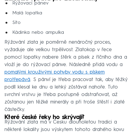
Rýžovací pánev
Malá lopatka
Síto
Kádinka nebo ampulka
Rýžování zlata je poměrně nenáročný proces,
vyžaduje ale velkou trpělivost. Zlatokop v řece
pomocí lopatky nabere štěrk a písek z říčního dna a
vloží je do rýžovací pánve. Následně přidá vodu a
pomalými krouživými pohyby vodu s pískem
protřepává
. S pánví je třeba pracovat tak, aby těžký
podíl klesal ke dnu a lehký zůstával nahoře. Tuto
svrchní vrstvu je třeba postupně odstraňovat, až
zůstanou jen těžké minerály a při troše štěstí i zlaté
částečky.
Které české řeky ho skrývají?
Rýžování zlata má v Česku dlouholetou tradici a
některé lokality jsou výskytem tohoto drahého kovu