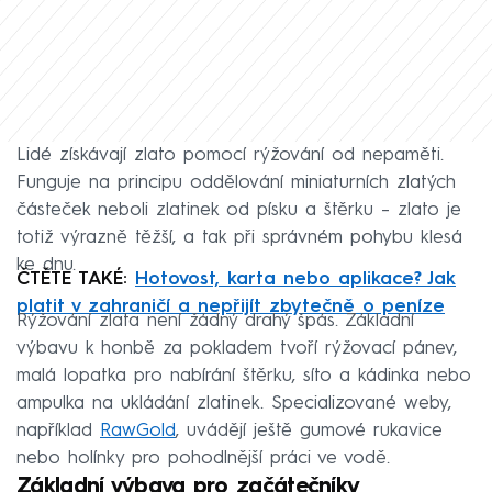
Lidé získávají zlato pomocí rýžování od nepaměti.
Funguje na principu oddělování miniaturních zlatých
částeček neboli zlatinek od písku a štěrku – zlato je
totiž výrazně těžší, a tak při správném pohybu klesá
ke dnu.
ČTĚTE TAKÉ:
Hotovost, karta nebo aplikace? Jak
platit v zahraničí a nepřijít zbytečně o peníze
Rýžování zlata není žádný drahý špás. Základní
výbavu k honbě za pokladem tvoří rýžovací pánev,
malá lopatka pro nabírání štěrku, síto a kádinka nebo
ampulka na ukládání zlatinek. Specializované weby,
například
RawGold
, uvádějí ještě gumové rukavice
nebo holínky pro pohodlnější práci ve vodě.
Základní výbava pro začátečníky