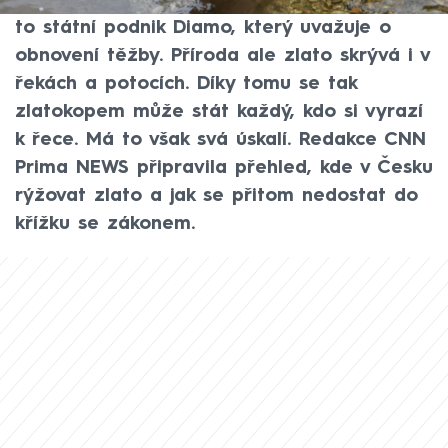
tři a půl tuny tohoto vzácného kovu. Uvedl
to státní podnik Diamo, který uvažuje o
obnovení těžby. Příroda ale zlato skrývá i v
řekách a potocích. Díky tomu se tak
zlatokopem může stát každý, kdo si vyrazí
k řece. Má to však svá úskalí. Redakce CNN
Prima NEWS připravila přehled, kde v Česku
rýžovat zlato a jak se přitom nedostat do
křížku se zákonem.