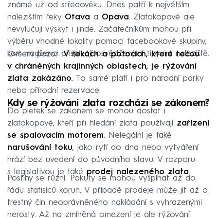
známé už od středověku. Dnes patří k největším
nalezištím řeky
Otava
a
Opava
. Zlatokopové ale
nevylučují výskyt i jinde. Začátečníkům mohou při
výběru vhodné lokality pomoci facebookové skupiny,
kam nadšenci přispívají osvědčenými tipy na naleziště.
Ovšem pozor:
V řekách a potocích, které tečou
v chráněných krajinných oblastech, je rýžování
zlata zakázáno.
To samé platí i pro národní parky
nebo přírodní rezervace.
Kdy se rýžování zlata rozchází se zákonem?
Do pletek se zákonem se mohou dostat i
zlatokopové, kteří při hledání zlata používají
zařízení
se spalovacím motorem
. Nelegální je také
narušování toku
, jako rytí do dna nebo vytváření
hrází bez uvedení do původního stavu. V rozporu
s legislativou je také
prodej nalezeného zlata
.
Postihy se různí. Pokuty se mohou vyšplhat až do
řádu statisíců korun. V případě prodeje může jít až o
trestný čin neoprávněného nakládání s vyhrazenými
nerosty. Až na zmíněná omezení je ale rýžování