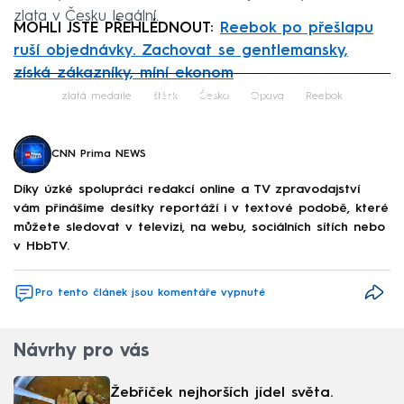
zlata v Česku legální.
MOHLI JSTE PŘEHLÉDNOUT:
Reebok po přešlapu
ruší objednávky. Zachovat se gentlemansky,
získá zákazníky, míní ekonom
Failed to fetch
zlatá medaile
štěrk
Česko
Opava
Reebok
CNN Prima NEWS
Díky úzké spolupráci redakcí online a TV zpravodajství
vám přinášíme desítky reportáží i v textové podobě, které
můžete sledovat v televizi, na webu, sociálních sítích nebo
v HbbTV.
Pro tento článek jsou komentáře vypnuté
Návrhy pro vás
Žebříček nejhorších jídel světa.