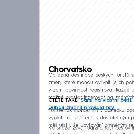
Chorvatsko
Oblíbená destinace českých turistů si
změn, které mohou ovlivnit jejich p
v zemi povinnost registrovat každé ub
možné prostor inzerovat na známých
ČTĚTE TAKÉ:
Sami na vlastní pěst,
Dubaji změnil pravidla hry
Turisté tak mohou mít v důsledku op
vyplatí mít zajištěné s dostatečným 
měli ujistit, že ubytování zmíněným r
Ve snaze zvýšit udržitelnost cestovn