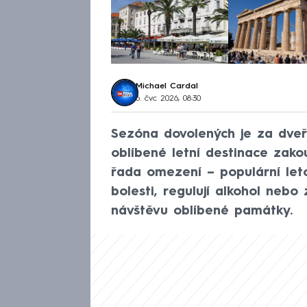
Michael Cardal
6. čvc 2026, 08:30
Sezóna dovolených je za dveř
oblíbené letní destinace zak
řada omezení – populární leto
bolesti, regulují alkohol neb
návštěvu oblíbené památky.