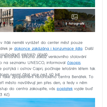
5 fotografií
 v Itálii neměli vyrážet do center měst pouze
mátek je
dokonce zakázána i konzumace jídla
. Další
a rozhodnutí místních úřadů.
 od letošního března zákaz venkovního stolování
sáno na seznamu UNESCO, informoval
časopis
e potýká i ostrov Capri, počínaje letošním létem tak
em nesmí čítat více než 40 lidí.
o také zpoplatnění historického centra Benátek. To
kteří město navštěvují jen přes den, a tedy v něm
 vstup do centra zakoupíte, vás
poplatek
vyjde buď
3 Kč).