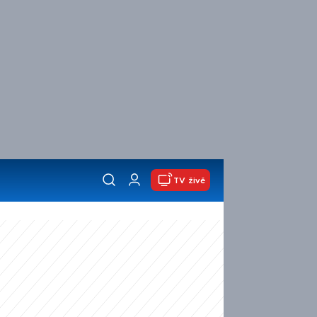
TV živě