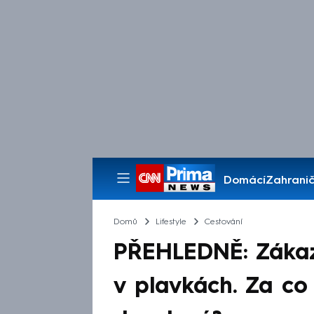
Domácí
Zahranič
Pořady
Domů
Lifestyle
Cestování
PŘEHLEDNĚ: Zákaz 
v plavkách. Za co