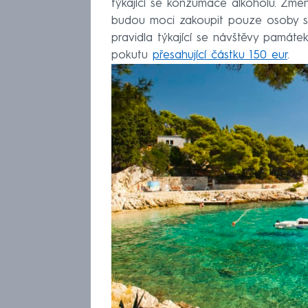
týkající se konzumace alkoholu. Změn
budou moci zakoupit pouze osoby starš
pravidla týkající se návštěvy památek
pokutu
přesahující částku 150 eur
.