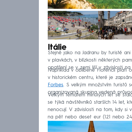
Itálie
Stejně jako na Jadranu by turisté ani
v plavkách, v blízkosti některých pa
opatření se v zemi liší v závislosti n
Například v oblíbené Florencii platí
v historickém centru, které je zap
Forbes
. S velkým množstvím turistů s
organizovaná skupina vedená průvodc
Velkým tématem minulých let se stal
se týká návštěvníků starších 14 let, 
nenocují. V závislosti na tom, kdy si
na pět nebo deset eur (121 nebo 24