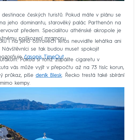
 destinace českých turistů. Pokud máte v plánu se
na jeho dominantu, starověký palác Parthenón na
ezervovat předem. Specialitou athénské akropole je
možnému poškození mramoru.
u i na jeho ostrovech letos neuvidíte lehátka ani
. Návštěvníci se tak budou muset spokojit
upozorňuje
časopis TimeOut
.
kuřákům. Pokud si totiž zapálíte cigaretu v
kuta vás může vyjít v přepočtu až na 73 tisíc korun,
ký průkaz, píše
deník Blesk
. Řecko trestá také sbírání
 mimo kempy.