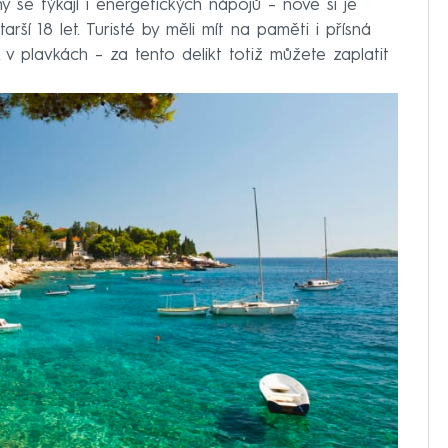
y se týkají i energetických nápojů – nově si je
í 18 let. Turisté by měli mít na paměti i přísná
 v plavkách – za tento delikt totiž můžete zaplatit