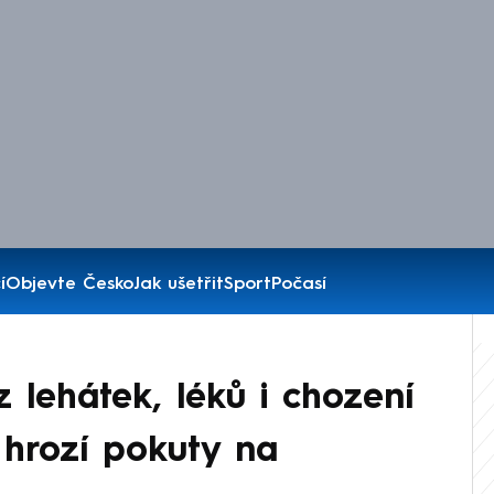
í
Objevte Česko
Jak ušetřit
Sport
Počasí
lehátek, léků i chození
 hrozí pokuty na