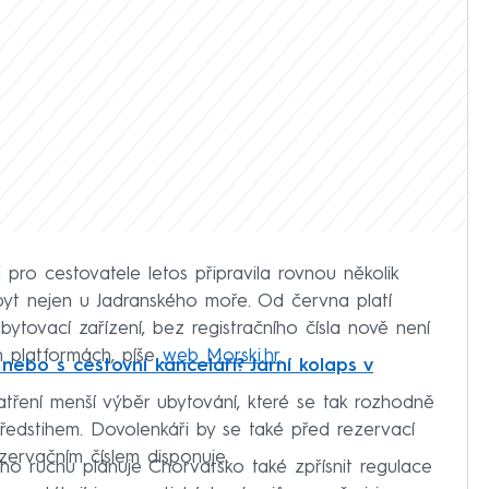
 pro cestovatele letos připravila rovnou několik
obyt nejen u Jadranského moře. Od června platí
ytovací zařízení, bez registračního čísla nově není
 platformách, píše
web Morski.hr
.
 nebo s cestovní kanceláří? Jarní kolaps v
atření menší výběr ubytování, které se tak rozhodně
předstihem. Dovolenkáři by se také před rezervací
ezervačním číslem disponuje.
ího ruchu plánuje Chorvatsko také zpřísnit regulace