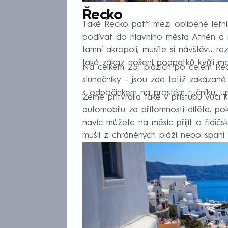
Řecko
Také Řecko patří mezi oblíbené letní
podívat do hlavního města Athén a 
tamní akropoli, musíte si návštěvu r
také zákaz nošení podpatků kvůli 
Na celkem 251 plážích po celém Řeck
slunečníky – jsou zde totiž zakázané
s odpočinkem na prostém ručníku, 
Země přitvrdila také v přístupu vůči 
automobilu za přítomnosti dítěte, po
navíc můžete na měsíc přijít o řidičs
mušlí z chráněných pláží nebo spaní