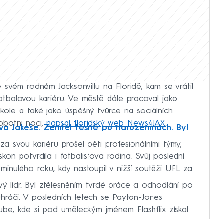
e svém rodném Jacksonvillu na Floridě, kam se vrátil
fotbalovou kariéru. Ve městě dále pracoval jako
škole a také jako úspěšný tvůrce na sociálních
obotní noci,
napsal floridský web News4JAX
.
ava Jakeše. Zemřel těsně po narozeninách. Byl
 za svou kariéru prošel pěti profesionálními týmy,
skon potvrdila i fotbalistova rodina. Svůj poslední
inulého roku, kdy nastoupil v nižší soutěži UFL za
vý lídr. Byl ztělesněním tvrdé práce a odhodlání po
uhráči. V posledních letech se Payton-Jones
Tube, kde si pod uměleckým jménem Flashflix získal