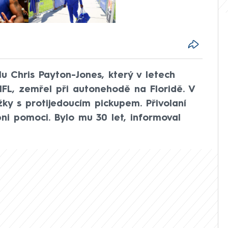
u Chris Payton-Jones, který v letech
NFL, zemřel při autonehodě na Floridě. V
žky s protijedoucím pickupem. Přivolaní
pni pomoci. Bylo mu 30 let, informoval