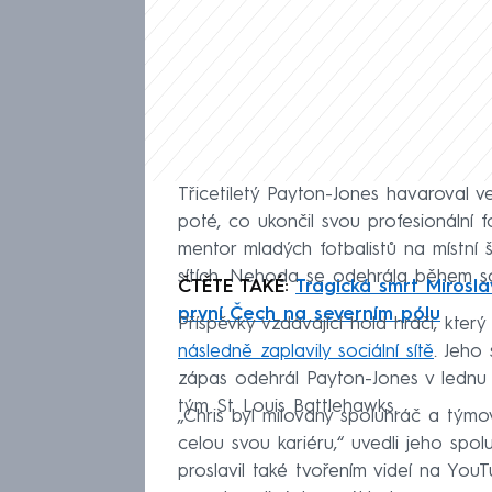
Třicetiletý Payton-Jones havaroval v
poté, co ukončil svou profesionální 
mentor mladých fotbalistů na místní 
sítích. Nehoda se odehrála během s
ČTĚTE TAKÉ:
Tragická smrt Mirosl
první Čech na severním pólu
Příspěvky vzdávající hold hráči, který
následně zaplavily sociální sítě
. Jeho 
zápas odehrál Payton-Jones v lednu m
tým St. Louis Battlehawks.
„Chris byl milovaný spoluhráč a týmo
celou svou kariéru,“ uvedli jeho spol
proslavil také tvořením videí na You