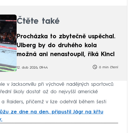
Čtěte také
Procházka to zbytečně uspěchal.
Ulberg by do druhého kola
možná ani nenastoupil, říká Kincl
6 min čtení
12. dub 2026, 09:44
e v Jacksonvillu při výchově nadějných sportovců.
řední školy dostat až do nejvyšší americké
gs a Raiders, přičemž v lize odehrál během šesti
ůžu ze dne na den, připustil Jágr na křtu
y.
iled to fetch