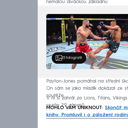
nemalou diváckou základnu.
15
fotografií
Payton-Jones pomáhal na střední škol
On sám se jako mladík dokázal ze st
soutěže.
V ní si zahrál za Lions, Titans, Vikin
sezón 29 zápasů.
MOHLO VÁM UNIKNOUT:
Skončit m
knihy. Promluvil i o založení rodin
Fa