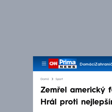
Domácí
Zahranič
Pořady
Domů
Sport
Zemřel americký f
Hrál proti nejlepš