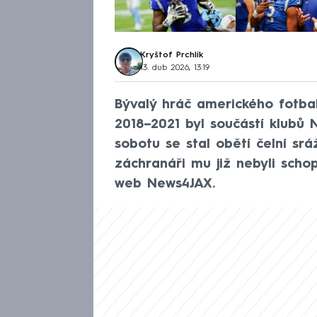
Kryštof Prchlík
13. dub 2026, 13:19
Bývalý hráč amerického fotbal
2018–2021 byl součástí klubů 
sobotu se stal obětí čelní srá
záchranáři mu již nebyli scho
web News4JAX.