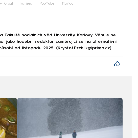
ý fotbal
kariéra
YouTube
Florida
 Fakultě sociálních věd Univerzity Karlovy. Věnuje se
al jako hudební redaktor zaměřující se na alternativní
obí od listopadu 2025. (Krystof.Prchlik@iprima.cz)