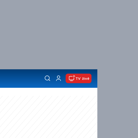
TV živě