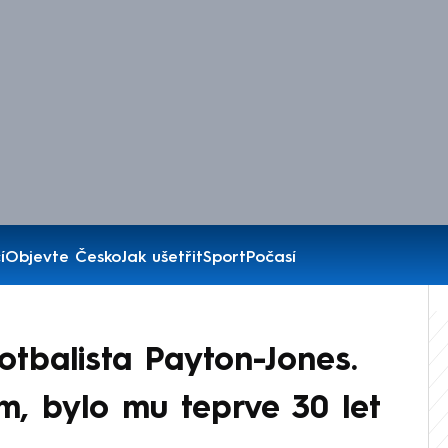
í
Objevte Česko
Jak ušetřit
Sport
Počasí
otbalista Payton-Jones.
ím, bylo mu teprve 30 let