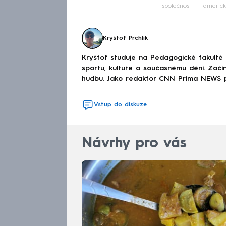
společnost
americk
Kryštof Prchlík
Kryštof studuje na Pedagogické fakultě a
sportu, kultuře a současnému dění. Začín
hudbu. Jako redaktor CNN Prima NEWS půs
Vstup do diskuze
Návrhy pro vás