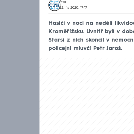
ČTK
22. lis 2020, 17:17
Hasiči v noci na neděli likvid
Kroměřížsku. Uvnitř byli v do
Starší z nich skončil v nemocn
policejní mluvčí Petr Jaroš.