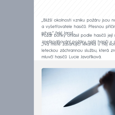
„Bližší okolnosti vzniku požáru jsou 
a vyšetřovatele hasičů. Přesnou příč
pitva,“ řekl Jaroš.
Požár buňky ohlásil podle hasičů její
zneškodňování požáru našli hasiči 
„Na místě zasahující lékařka u něj k
leteckou záchrannou službu, která z
mluvčí hasičů Lucie Javoříková.