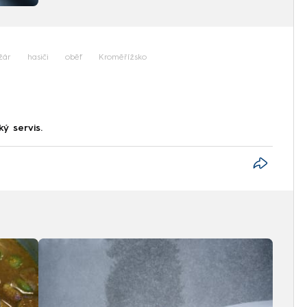
žár
hasiči
oběť
Kroměřížsko
ký servis.