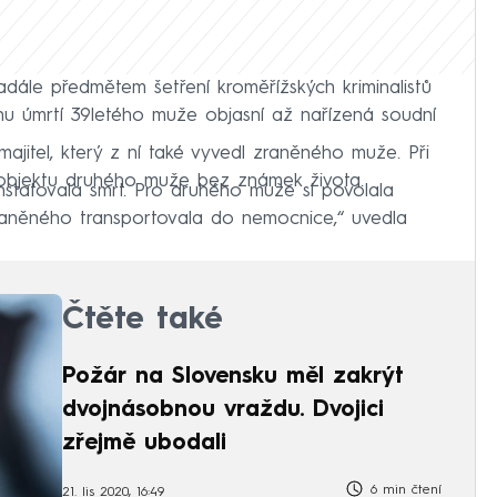
nadále předmětem šetření kroměřížských kriminalistů
inu úmrtí 39letého muže objasní až nařízená soudní
 majitel, který z ní také vyvedl zraněného muže. Při
v objektu druhého muže bez známek života.
onstatovala smrt. Pro druhého muže si povolala
raněného transportovala do nemocnice,“ uvedla
Čtěte také
Požár na Slovensku měl zakrýt
dvojnásobnou vraždu. Dvojici
zřejmě ubodali
6 min čtení
21. lis 2020, 16:49