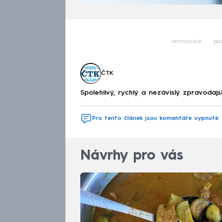
nemocnice
po
ČTK
Spolehlivý, rychlý a nezávislý zpravodajs
Pro tento článek jsou komentáře vypnuté
Návrhy pro vás