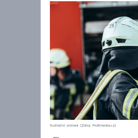
Ilustrační snímek
Zdroj: Profimedia.cz