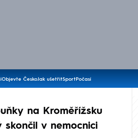
í
Objevte Česko
Jak ušetřit
Sport
Počasí
buňky na Kroměřížsku
 skončil v nemocnici