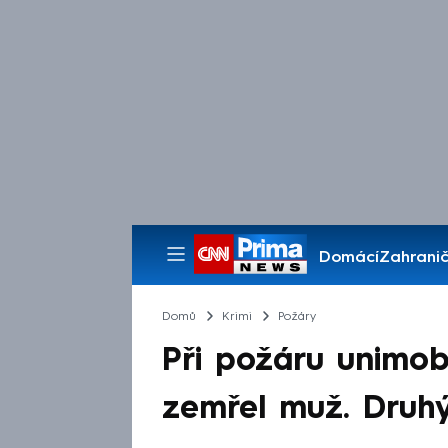
Domácí
Zahranič
Pořady
Domů
Krimi
Požáry
Při požáru unimo
zemřel muž. Druhý