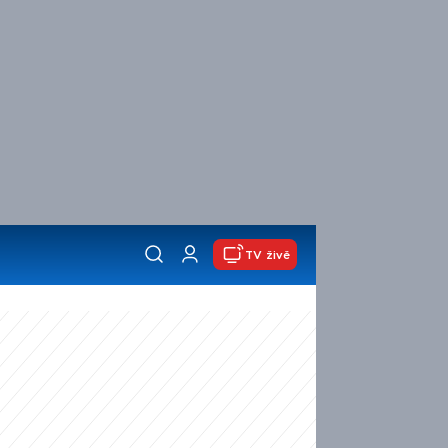
TV živě