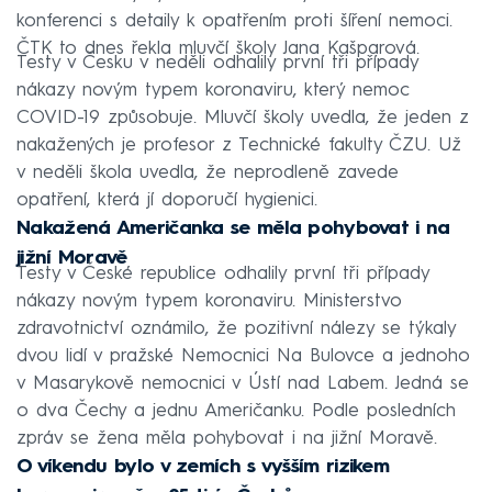
konferenci s detaily k opatřením proti šíření nemoci.
ČTK to dnes řekla mluvčí školy Jana Kašparová.
Testy v Česku v neděli odhalily první tři případy
nákazy novým typem koronaviru, který nemoc
COVID-19 způsobuje. Mluvčí školy uvedla, že jeden z
nakažených je profesor z Technické fakulty ČZU. Už
v neděli škola uvedla, že neprodleně zavede
opatření, která jí doporučí hygienici.
Nakažená Američanka se měla pohybovat i na
jižní Moravě
Testy v České republice odhalily první tři případy
nákazy novým typem koronaviru. Ministerstvo
zdravotnictví oznámilo, že pozitivní nálezy se týkaly
dvou lidí v pražské Nemocnici Na Bulovce a jednoho
v Masarykově nemocnici v Ústí nad Labem. Jedná se
o dva Čechy a jednu Američanku. Podle posledních
zpráv se žena měla pohybovat i na jižní Moravě.
O víkendu bylo v zemích s vyšším rizikem