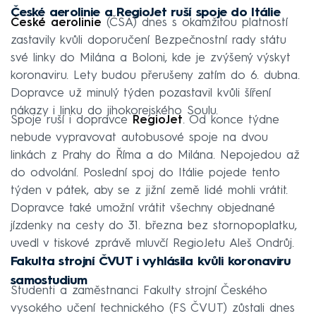
České aerolinie a RegioJet ruší spoje do Itálie
České aerolinie
(ČSA) dnes s okamžitou platností
zastavily kvůli doporučení Bezpečnostní rady státu
své linky do Milána a Boloni, kde je zvýšený výskyt
koronaviru. Lety budou přerušeny zatím do 6. dubna.
Dopravce už minulý týden pozastavil kvůli šíření
nákazy i linku do jihokorejského Soulu.
Spoje ruší i dopravce
RegioJet
. Od konce týdne
nebude vypravovat autobusové spoje na dvou
linkách z Prahy do Říma a do Milána. Nepojedou až
do odvolání. Poslední spoj do Itálie pojede tento
týden v pátek, aby se z jižní země lidé mohli vrátit.
Dopravce také umožní vrátit všechny objednané
jízdenky na cesty do 31. března bez stornopoplatku,
uvedl v tiskové zprávě mluvčí RegioJetu Aleš Ondrůj.
Fakulta strojní ČVUT i vyhlásila kvůli koronaviru
samostudium
Studenti a zaměstnanci Fakulty strojní Českého
vysokého učení technického (FS ČVUT) zůstali dnes