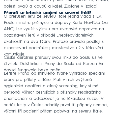
Žena se z Itálie vrátila v pátek. Měla horečku, zimnici,
bolesti svalů a kloubů a kašel. Zůstane v izolaci.
Přeruší se letecké spojení se severní Itálií?
O přerušení letů ze severu Itálie jedná vláda s EK.
Podle ministra průmyslu a dopravy Karla Havlíčka (za
ANO) lze využít výjimku pro evropské dopravce na
pozastavení letů v případě „nepředvídatelných
okolností“ na dva týdny. Protože pravidla počítají s
oznamovací podmínkou, ministerstvo už v této věci
komunikuje.
České aerolinie přerušily svou linku do Soulu už ve
čtvrtek. Další linka z Prahy do Soulu od Korean Air
dosud fungovala beze změn.
Letiště Praha od minulého týdne vyhradilo speciální
brány pro přílety z Itálie. Platí v nich zvýšená
hygienická opatření a cílený screening, kdy si má
personál všímat cestujících s příznaky respiračního
onemocnění a odkazovat je na lékařskou službu. V
neděli testy v Česku odhalily první tři případy nemoci,
všichni tři pacienti přitom pobývali na severu Itálie,