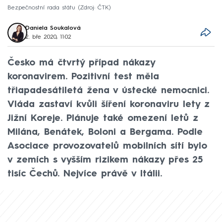
Bezpečnostní rada státu
Zdroj: ČTK
Daniela Soukalová
2. bře 2020, 11:02
Česko má čtvrtý případ nákazy
koronavirem. Pozitivní test měla
třiapadesátiletá žena v ústecké nemocnici.
Vláda zastaví kvůli šíření koronaviru lety z
Jižní Koreje. Plánuje také omezení letů z
Milána, Benátek, Boloni a Bergama. Podle
Asociace provozovatelů mobilních sítí bylo
v zemích s vyšším rizikem nákazy přes 25
tisíc Čechů. Nejvíce právě v Itálii.