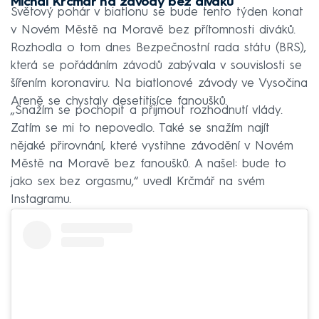
Michal Krčmář na závody bez diváků
Světový pohár v biatlonu se bude tento týden konat
v Novém Městě na Moravě bez přítomnosti diváků.
Rozhodla o tom dnes Bezpečnostní rada státu (BRS),
která se pořádáním závodů zabývala v souvislosti se
šířením koronaviru. Na biatlonové závody ve Vysočina
Areně se chystaly desetitisíce fanoušků.
„Snažím se pochopit a přijmout rozhodnutí vlády.
Zatím se mi to nepovedlo. Také se snažím najít
nějaké přirovnání, které vystihne závodění v Novém
Městě na Moravě bez fanoušků. A našel: bude to
jako sex bez orgasmu,“ uvedl Krčmář na svém
Instagramu.