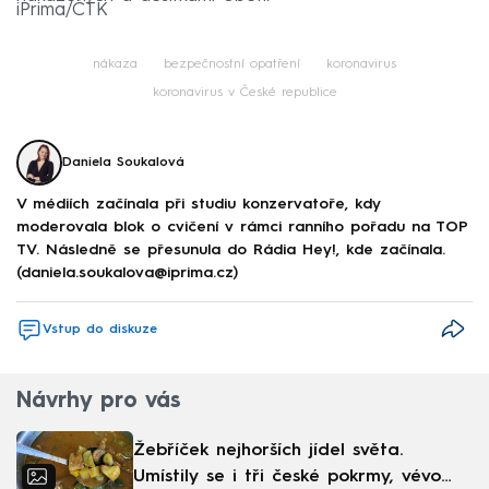
iPrima/ČTK
nákaza
bezpečnostní opatření
koronavirus
koronavirus v České republice
Daniela Soukalová
V médiích začínala při studiu konzervatoře, kdy
moderovala blok o cvičení v rámci ranního pořadu na TOP
TV. Následně se přesunula do Rádia Hey!, kde začínala.
(daniela.soukalova@iprima.cz)
Vstup do diskuze
Návrhy pro vás
Žebříček nejhorších jídel světa.
Umístily se i tři české pokrmy, vévodí