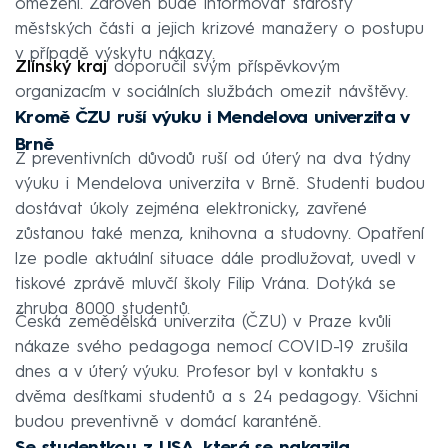
omezení. Zároveň bude informovat starosty
městských části a jejich krizové manažery o postupu
v případě výskytu nákazy.
Zlínský kraj
doporučil svým příspěvkovým
organizacím v sociálních službách omezit návštěvy.
Kromě ČZU ruší výuku i Mendelova univerzita v
Brně
Z preventivních důvodů ruší od úterý na dva týdny
výuku i Mendelova univerzita v Brně. Studenti budou
dostávat úkoly zejména elektronicky, zavřené
zůstanou také menza, knihovna a studovny. Opatření
lze podle aktuální situace dále prodlužovat, uvedl v
tiskové zprávě mluvčí školy Filip Vrána. Dotýká se
zhruba 8000 studentů.
Česká zemědělská univerzita (ČZU) v Praze kvůli
nákaze svého pedagoga nemocí COVID-19 zrušila
dnes a v úterý výuku. Profesor byl v kontaktu s
dvěma desítkami studentů a s 24 pedagogy. Všichni
budou preventivně v domácí karanténě.
Se studentkou z USA, která se nakazila