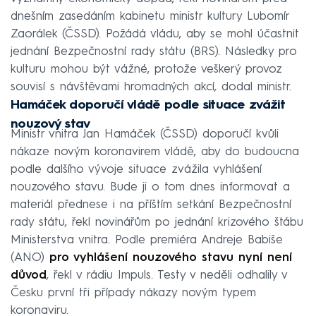
dnešním zasedáním kabinetu ministr kultury Lubomír
Zaorálek (ČSSD). Požádá vládu, aby se mohl účastnit
jednání Bezpečnostní rady státu (BRS). Následky pro
kulturu mohou být vážné, protože veškerý provoz
souvisí s návštěvami hromadných akcí, dodal ministr.
Hamáček doporučí vládě podle situace zvážit
nouzový stav
Ministr vnitra Jan Hamáček (ČSSD) doporučí kvůli
nákaze novým koronavirem vládě, aby do budoucna
podle dalšího vývoje situace zvážila vyhlášení
nouzového stavu. Bude ji o tom dnes informovat a
materiál přednese i na příštím setkání Bezpečnostní
rady státu, řekl novinářům po jednání krizového štábu
Ministerstva vnitra. Podle premiéra Andreje Babiše
(ANO)
pro vyhlášení nouzového stavu nyní není
důvod
, řekl v rádiu Impuls. Testy v neděli odhalily v
Česku první tři případy nákazy novým typem
koronaviru.