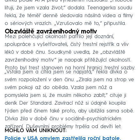
dívka podle APA před vynesením rozsudku. „Hluboce
lituji, že jsem vzala život,“ dodala. Teenagerka soudu
řekla, že téměř denně sledovala násilná videa a filmy
o sériových vrazích. „Vzrušovalo mě to,“ připustila.
Obzvláště zavrženíhodný motiv
Mezi polehčující okolnosti patřilo její doznání,
spolupráce s vyšetřovateli, čistý trestní rejstřík a vliv
léků v době činu. Soudkyně uvedla, že „obzvláště
zavrženíhodný motiv“ je naopak přitěžující okolností.
Proto byl trest stanoven na horní hranici trestní sazby.
„Vstala jsem a cítila jsem se napjatá,“ řekla dívka o
svém rozpoložení v den činu. „Zírala jsem na strop ve
svém pokoji až do oběda. Vzala jsem nůž a
pomyslela jsem si, že musím někoho zabít,“ cituje ji
deník Der Standard. Zavírací nůž si údajně koupila
týden před činem také proto, aby ublížila sama sobě.
Dívka žila v době činu v sociálně-psychiatrickém
zařízení. Duševními problémy trpěla od devíti let.
MOHLO VÁM UNIKNOUT:
Policie v USA omylem zastřelila roční batole.