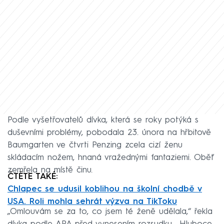
Podle vyšetřovatelů dívka, která se roky potýká s
duševními problémy, pobodala 23. února na hřbitově
Baumgarten ve čtvrti Penzing zcela cizí ženu
skládacím nožem, hnaná vražednými fantaziemi. Oběť
zemřela na místě činu.
ČTĚTE TAKÉ:
Chlapec se udusil koblihou na školní chodbě v
USA. Roli mohla sehrát výzva na TikToku
„Omlouvám se za to, co jsem té ženě udělala,“ řekla