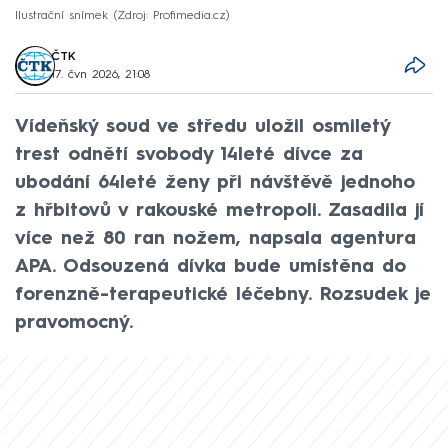
Ilustrační snímek
Zdroj: Profimedia.cz
ČTK
17. čvn 2026, 21:08
Vídeňský soud ve středu uložil osmiletý
trest odnětí svobody 14leté dívce za
ubodání 64leté ženy při návštěvě jednoho
z hřbitovů v rakouské metropoli. Zasadila jí
více než 80 ran nožem, napsala agentura
APA. Odsouzená dívka bude umístěna do
forenzně-terapeutické léčebny. Rozsudek je
pravomocný.