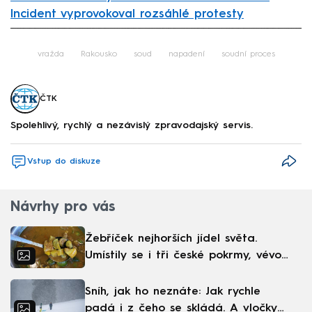
Incident vyprovokoval rozsáhlé protesty
Failed to fetch
vražda
Rakousko
soud
napadení
soudní proces
ČTK
Spolehlivý, rychlý a nezávislý zpravodajský servis.
Vstup do diskuze
Návrhy pro vás
Žebříček nejhorších jídel světa.
Umístily se i tři české pokrmy, vévodí
skandinávská kuchyně
Sníh, jak ho neznáte: Jak rychle
padá i z čeho se skládá. A vločky