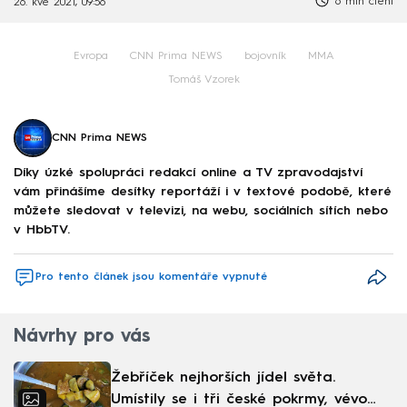
6 min čtení
26. kvě 2021, 09:56
Evropa
CNN Prima NEWS
bojovník
MMA
Tomáš Vzorek
CNN Prima NEWS
Díky úzké spolupráci redakcí online a TV zpravodajství
vám přinášíme desítky reportáží i v textové podobě, které
můžete sledovat v televizi, na webu, sociálních sítích nebo
v HbbTV.
Pro tento článek jsou komentáře vypnuté
Návrhy pro vás
Žebříček nejhorších jídel světa.
Umístily se i tři české pokrmy, vévodí