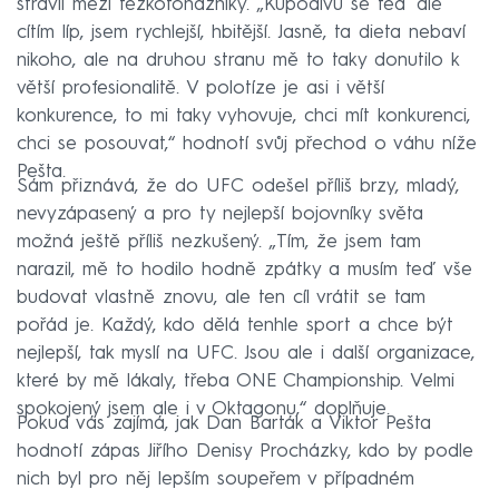
strávil mezi těžkotonážníky. „Kupodivu se teď ale
cítím líp, jsem rychlejší, hbitější. Jasně, ta dieta nebaví
nikoho, ale na druhou stranu mě to taky donutilo k
větší profesionalitě. V polotíze je asi i větší
konkurence, to mi taky vyhovuje, chci mít konkurenci,
chci se posouvat,“ hodnotí svůj přechod o váhu níže
Pešta.
Sám přiznává, že do UFC odešel příliš brzy, mladý,
nevyzápasený a pro ty nejlepší bojovníky světa
možná ještě příliš nezkušený. „Tím, že jsem tam
narazil, mě to hodilo hodně zpátky a musím teď vše
budovat vlastně znovu, ale ten cíl vrátit se tam
pořád je. Každý, kdo dělá tenhle sport a chce být
nejlepší, tak myslí na UFC. Jsou ale i další organizace,
které by mě lákaly, třeba ONE Championship. Velmi
spokojený jsem ale i v Oktagonu,“ doplňuje.
Pokud vás zajímá, jak Dan Barták a Viktor Pešta
hodnotí zápas Jiřího Denisy Procházky, kdo by podle
nich byl pro něj lepším soupeřem v případném