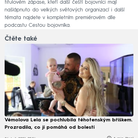
titulovém zápase, kteří další čeští bojovníci mají
našlápnuto do velkých světových organizací i další
témata najdete v kompletním premiérovém díle
podcastu Cestou bojovníka.
Čtěte také
Vémolova Lela se pochlubila těhotenským bříškem.
Prozradila, co jí pomáhá od bolestí