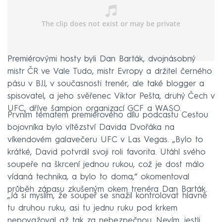
Premiérovými hosty byli Dan Barták, dvojnásobný
mistr ČR ve Vale Tudo, mistr Evropy a držitel černého
pásu v BJJ, v současnosti trenér, ale také blogger a
spisovatel, a jeho svěřenec Viktor Pešta, druhý Čech v
UFC, dříve šampion organizací GCF a WASO.
Prvním tématem premiérového dílu podcastu Cestou
bojovníka bylo vítězství Davida Dvořáka na
víkendovém galavečeru UFC v Las Vegas. „Bylo to
krátké, David potvrdil svoji roli favorita. Utáhl svého
soupeře na škrcení jednou rukou, což je dost málo
vídaná technika, a bylo to doma,“ okomentoval
průběh zápasu zkušeným okem trenéra Dan Barták.
„Já si myslím, že soupeř se snažil kontrolovat hlavně
tu druhou ruku, asi tu jednu ruku pod krkem
nepovažoval až tak za nebezpečnou. Nevím, jestli