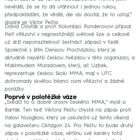
nevěděl, že se to dá utáhnout i jednou rukou,
předpokládám, že věděl, ale asi doufal, že to ustojí,“
doplnil jej Viktor Pešta.
David Dvořák si proti Kolumbijci Ronderosovi připsal
třetí vítězství v nejprestižnější světové lize a celkově
už drží neporazitelnost šestnáct zápasů v řadě.
Společně s Jiřím Denisou Procházkou, který je
aktuálně největší českou hvězdou v této organizaci, a
Makhmudem Muradovem, který, ač Uzbek,
reprezentuje českou školu MMA, mají v UFC
dohromady skvělou bilanci osmi vítězství a žádné
porážky.
Poprvé v polotěžké váze
„Svědčí to o dobré úrovni českého MMA,“ myslí si
Barták. Ten teď Viktora Peštu chystá na zápas proti
Italovi Nosigliovi, který se uskuteční už tento víkend
na galavečeru Oktagon 24. Pro Peštu to bude druhý
zápas v polotěžké váze, většinu své kariéry totiž