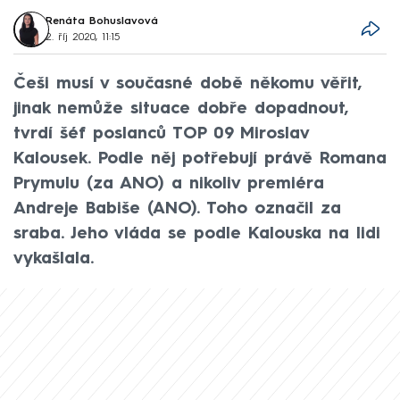
Renáta Bohuslavová
2. říj 2020, 11:15
Češi musí v současné době někomu věřit,
jinak nemůže situace dobře dopadnout,
tvrdí šéf poslanců TOP 09 Miroslav
Kalousek. Podle něj potřebují právě Romana
Prymulu (za ANO) a nikoliv premiéra
Andreje Babiše (ANO). Toho označil za
sraba. Jeho vláda se podle Kalouska na lidi
vykašlala.