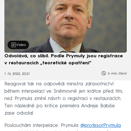
Video
Odvolává, co slíbil. Podle Prymuly jsou registrace
v restauracích „teoretické opatření“
6 min čtení
1. říj 2020, 20:21
Reagoval tak na odpovědi ministra zdravotnictví
během interpelací ve Sněmovně jen krátce před tím,
než Prymula zmínil návrh o registraci v restauracích.
Ten následně po kritice premiéra Andreje Babiše
zase odvolal.
Poslouchám interpelace. Prymula
@profesorPrymula