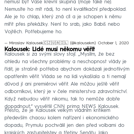
nemusí být Vaše krevní skupina (moje také ne).
Nemusíte ho mít rádi, to není kvalifikační předpoklad.
Ale je to chlap, který zná cíl a je schopen k němu
mířit přes překážky. Není to srab, jako Babiš nebo
Vojtěch. Potřebujeme ho.
— Miroslav Kalousek🇨🇿🇺🇦🇮🇱 (@kalousekm)
October 1, 2020
Kalousek: Lidé musí někomu věřit
Kalousek si za svými slovy stojí. „Myslím, že bez
ohledu na všechny problémy a neschopnost vlády je
řídit, je strašně potřeba abychom dokázali jednotlivým
opatřením věřit. Vláda se na lidi vykašlala a ti nemají
důvod jí ani premiérovi věřit. Ale můžou ještě věřit
odborníkovi, který je v čele ministerstva zdravotnictví.
Když nebudou věřit nikomu, tak to nemůže dobře
dopadnout,“ vysvětlil CNN prima NEWS Kalousek.
Přesto, že je Kalousek velkým vládním kritikem
především chaosu kolem nařízení i ekonomického
dopadu, Prymulu pochválil jen den před volbami do
krajských zastupitelstev a třetiny Senátu. Jako