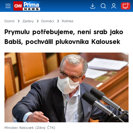
Domů
Zprávy
Domácí
Politika
Prymulu potřebujeme, není srab jako
Babiš, pochválil plukovníka Kalousek
Miroslav Kalousek
Zdroj: ČTK