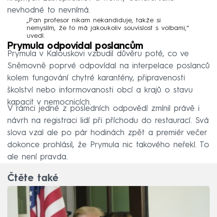
nevhodné to nevnímá.
„Pan profesor nikam nekandiduje, takže si
nemyslím, že to má jakoukoliv souvislost s volbami,“
uvedl.
Prymula odpovídal poslancům
Prymula v Kalouskovi vzbudil důvěru poté, co ve
Sněmovně poprvé odpovídal na interpelace poslanců
kolem fungování chytré karantény, připravenosti
školství nebo informovanosti obcí a krajů o stavu
kapacit v nemocnicích.
V rámci jedné z posledních odpovědí zmínil právě i
návrh na registraci lidí při příchodu do restaurací. Svá
slova vzal ale po pár hodinách zpět a premiér večer
dokonce prohlásil, že Prymula nic takového neřekl. To
ale není pravda.
Čtěte také