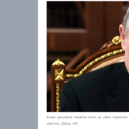
Ruský prezident Vladimir Putin ve svém tradičním 
všechny.
Zdroj: AP