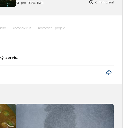
6 min čtení
31. pro 2020, 14:01
usko
koronavirus
novoroční projev
ký servis.