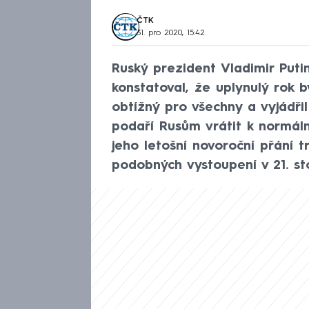
ČTK
31. pro 2020, 15:42
Ruský prezident Vladimir Put
konstatoval, že uplynulý rok 
obtížný pro všechny a vyjádři
podaří Rusům vrátit k normáln
jeho letošní novoroční přání t
podobných vystoupení v 21. sto