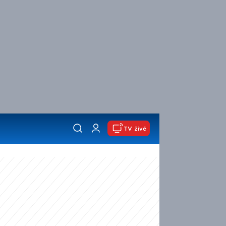
TV živě