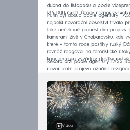
dubna do listopadu a podle viceprem
186 000 úmrtí. Úřady rozpor vysvětl
Putin byl dosud podle agentury TASS
nejdelší novoroční poselství trvalo 
také nečekaně pronesl dva projevy. 
kamerami živě v Chabarovsku, kde vyjá
které v tomto roce postihly ruský D
rovněž reagoval na teroristické útok
koncem roku vyžádaly desítky mrtvýc
Rekord drží podle agentury TASS Bori
novoročním projevu oznámil rezignaci
Video