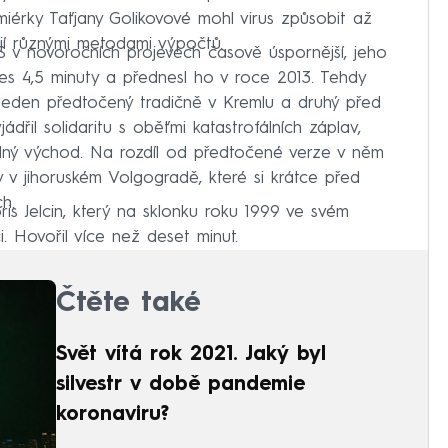
iérky Taťjany Golikovové mohl virus způsobit až
ují různými metodami výpočtů.
 v novoročních projevech časově úspornější, jeho
přes 4,5 minuty a přednesl ho v roce 2013. Tehdy
Jeden předtočený tradičně v Kremlu a druhý před
dřil solidaritu s oběťmi katastrofálních záplav,
álný východ. Na rozdíl od předtočené verze v něm
y v jihoruském Volgogradě, které si krátce před
h.
s Jelcin, který na sklonku roku 1999 ve svém
. Hovořil více než deset minut.
Čtěte také
Svět vítá rok 2021. Jaký byl
silvestr v době pandemie
koronaviru?