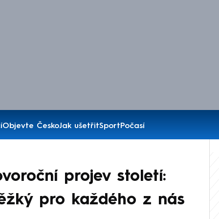
í
Objevte Česko
Jak ušetřit
Sport
Počasí
voroční projev století:
těžký pro každého z nás