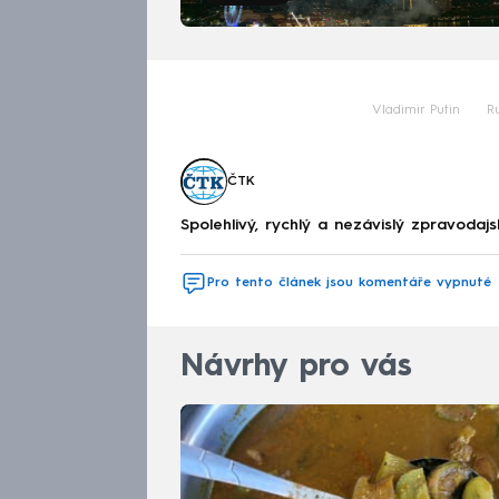
Vladimir Putin
R
ČTK
Spolehlivý, rychlý a nezávislý zpravodajs
Pro tento článek jsou komentáře vypnuté
Návrhy pro vás