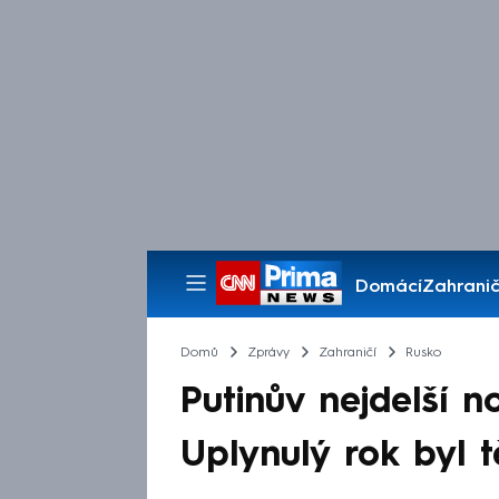
Domácí
Zahranič
Pořady
Domů
Zprávy
Zahraničí
Rusko
Putinův nejdelší no
Uplynulý rok byl 