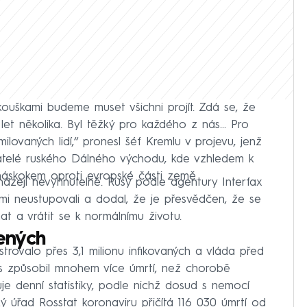
zkouškami budeme muset všichni projít. Zdá se, že
et několika. Byl těžký pro každého z nás... Pro
lovaných lidí,‘‘ pronesl šéf Kremlu v projevu, jenž
vatelé ruského Dálného východu, kde vzhledem k
áskokem oproti evropské části země.
házejí nevyhnutelně. Rusy podle agentury Interfax
žemi neustupovali a dodal, že je přesvědčen, že se
t a vrátit se k normálnímu životu.
žených
rovalo přes 3,1 milionu infikovaných a vláda před
rus způsobil mnohem více úmrtí, než chorobě
ňuje denní statistiky, podle nichž dosud s nemocí
ký úřad Rosstat koronaviru přičítá 116 030 úmrtí od