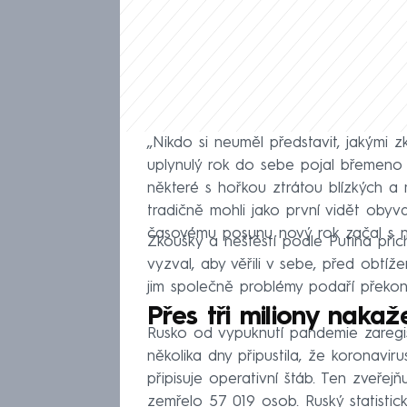
‚‚Nikdo si neuměl představit, jakými 
uplynulý rok do sebe pojal břemeno l
některé s hořkou ztrátou blízkých a mi
tradičně mohli jako první vidět oby
časovému posunu nový rok začal s n
Zkoušky a neštěstí podle Putina přic
vyzval, aby věřili v sebe, před obtí
jim společně problémy podaří překona
Přes tři miliony naka
Rusko od vypuknutí pandemie zaregist
několika dny připustila, že koronavi
připisuje operativní štáb. Ten zveřej
zemřelo 57 019 osob. Ruský statistic