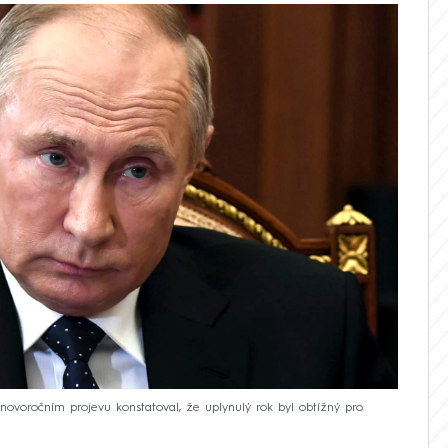
novoročním projevu konstatoval, že uplynulý rok byl obtížný pro