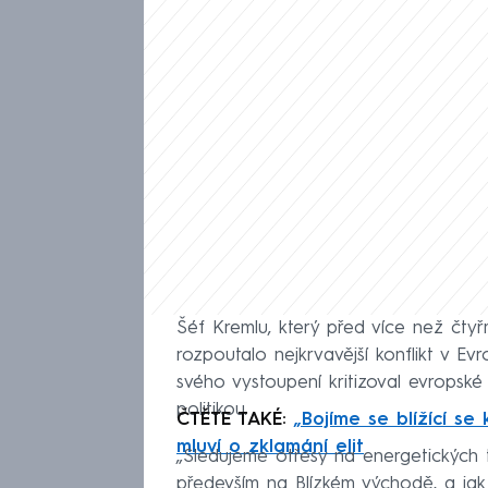
Šéf Kremlu, který před více než čtyř
rozpoutalo nejkrvavější konflikt v E
svého vystoupení kritizoval evropské 
politikou.
ČTĚTE TAKÉ:
„Bojíme se blížící se 
mluví o zklamání elit
„Sledujeme otřesy na energetických tr
především na Blízkém východě, a jak 