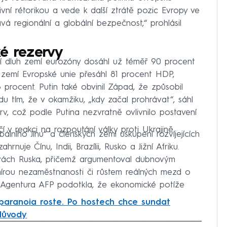
vní rétorikou a vede k další ztrátě pozic Evropy ve
 regionální a globální bezpečnost,“ prohlásil
ké rezervy
ní dluh zemí eurozóny dosáhl už téměř 90 procent
h zemí Evropské unie přesáhl 81 procent HDP,
 procent. Putin také obvinil Západ, že způsobil
 tím, že v okamžiku, „kdy začal prohrávat“, sáhl
rv, což podle Putina nezvratně ovlivnilo postavení
í v reakci na rozpoutání války proti Ukrajině.
álního Jihu“ a členských zemí uskupení rozvíjejících
nuje Čínu, Indii, Brazílii, Rusko a Jižní Afriku.
tivách Ruska, přičemž argumentoval dubnovým
mírou nezaměstnanosti či růstem reálných mezd o
. Agentura AFP podotkla, že ekonomické potíže
paranoia roste. Po hostech chce sundat
 důvody