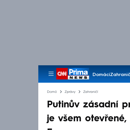
Domácí
Zahranič
Pořady
Domů
Zprávy
Zahraničí
Putinův zásadní p
je všem otevřené,