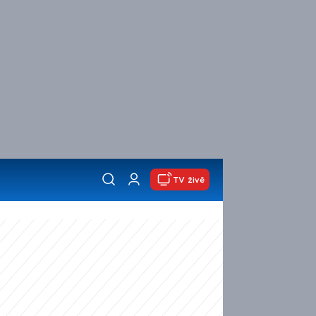
TV živě