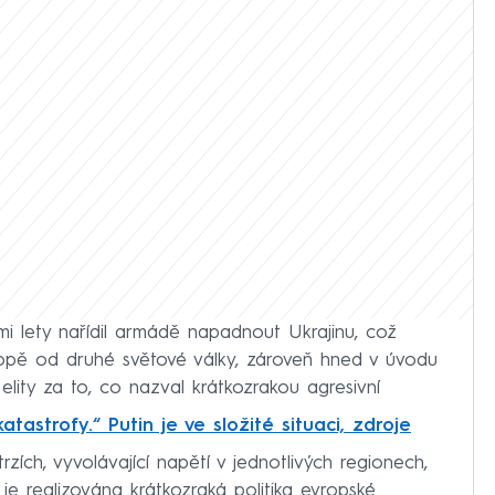
mi lety nařídil armádě napadnout Ukrajinu, což
vropě od druhé světové války, zároveň hned v úvodu
elity za to, co nazval krátkozrakou agresivní
katastrofy.“ Putin je ve složité situaci, zdroje
zích, vyvolávající napětí v jednotlivých regionech,
je realizována krátkozraká politika evropské