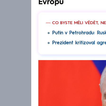
Evropu
CO BYSTE MĚLI VĚDĚT, N
Putin v Petrohradu: Rus
Prezident kritizoval agre