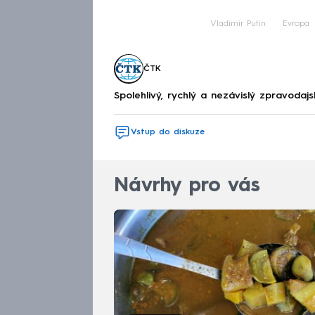
Fa
Vladimir Putin
Evropa
ČTK
Spolehlivý, rychlý a nezávislý zpravodajs
Vstup do diskuze
Návrhy pro vás