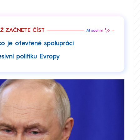
EŽ ZAČNETE ČÍST
ko je otevřené spolupráci
sivní politiku Evropy