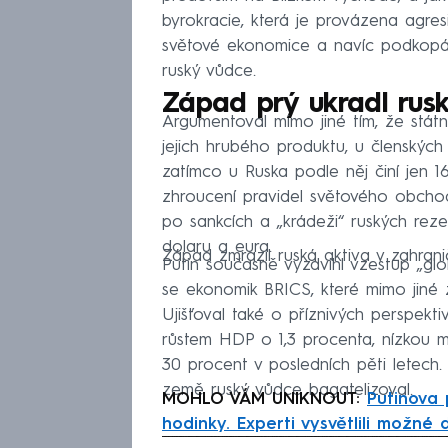
byrokracie, která je provázena agresi
světové ekonomice a navíc podkopává
ruský vůdce.
Západ prý ukradl rus
Argumentoval mimo jiné tím, že stát
jejich hrubého produktu, u členskýc
zatímco u Ruska podle něj činí jen 16
zhroucení pravidel světového obchodu
po sankcích a „krádeži“ ruských reze
dolaru a eura.
Západ zmrazil ruská aktiva v zahranič
Putin současně vyzdvihl vzestup „glob
se ekonomik BRICS, které mimo jiné zahr
Ujišťoval také o příznivých perspek
růstem HDP o 1,3 procenta, nízkou 
30 procent v posledních pěti letech
země ruský vůdce bagatelizoval.
MOHLO VÁM UNIKNOUT:
Putinova 
hodinky. Experti vysvětlili možné