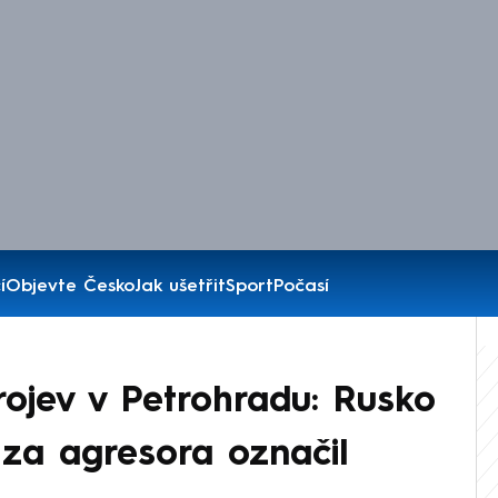
í
Objevte Česko
Jak ušetřit
Sport
Počasí
rojev v Petrohradu: Rusko
 za agresora označil