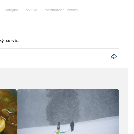
iled to fetch
Ukrajina
politika
mezinárodní vztahy
ký servis.