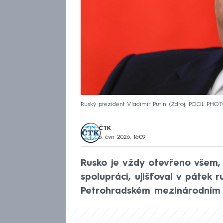
Ruský prezident Vladimir Putin
Zdroj: POOL PHO
ČTK
5. čvn 2026, 16:09
Rusko je vždy otevřeno všem
spolupráci, ujišťoval v pátek 
Petrohradském mezinárodním 