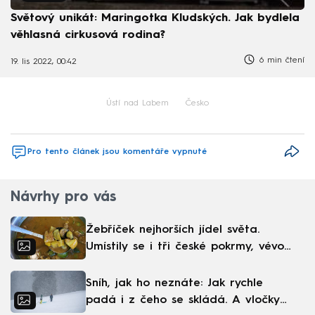
Světový unikát: Maringotka Kludských. Jak bydlela
věhlasná cirkusová rodina?
6 min čtení
19. lis 2022, 00:42
Ústí nad Labem
Česko
Pro tento článek jsou komentáře vypnuté
Návrhy pro vás
Žebříček nejhorších jídel světa.
Umístily se i tři české pokrmy, vévodí
skandinávská kuchyně
Sníh, jak ho neznáte: Jak rychle
padá i z čeho se skládá. A vločky