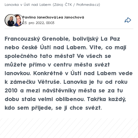
Lanovka v Ústí nad Labem
Zdroj: ČTK / Profimedia.cz
Pavlína Janečková
,
Lea Janochová
23. pro 2022, 00:03
Francouzský Grenoble, bolivijský La Paz
nebo české Ústí nad Labem. Víte, co mají
společného tato města? Ve všech se
můžete přímo v centru města svézt
lanovkou. Konkrétně v Ústí nad Labem vede
k zámečku Větruše. Lanovka je tu od roku
2010 a mezi návštěvníky města se za tu
dobu stala velmi oblíbenou. Takřka každý,
kdo sem přijede, se jí chce svézt.