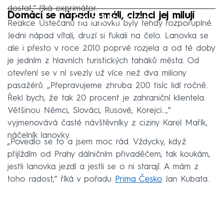
dostat,“ říká exprimátor.
Domácí se nápadu smáli, cizinci jej milují
Failed to fetch
Reakce Ústečanů na lanovku byly tehdy rozporuplné.
Jedni nápad vítali, druzí si ťukali na čelo. Lanovka se
ale i přesto v roce 2010 poprvé rozjela a od té doby
je jedním z hlavních turistických taháků města. Od
otevření se v ní svezly už více než dva miliony
pasažérů. „Přepravujeme zhruba 200 tisíc lidí ročně.
Řekl bych, že tak 20 procent je zahraniční klientela.
Většinou Němci, Slováci, Rusové, Korejci...,“
vyjmenovává časté návštěvníky z ciziny Karel Mařík,
náčelník lanovky.
„Povedlo se to a jsem moc rád. Vždycky, když
přijíždím od Prahy dálničním přivaděčem, tak koukám,
jestli lanovka jezdí a jestli se o ni starají. A mám z
toho radost,“ říká v pořadu
Prima Česko
Jan Kubata.