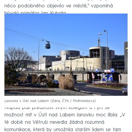
něco podobného objevilo ve městě,“ vzpomíná
bývalý primátor Jan Kubata.
Lanovka v Ústí nad Labem
Zdroj: ČTK / Profimedia.cz
Nápad pak představil svým kolegům a i jim se
možnost mít v Ústí nad Labem lanovku moc líbila. „V
té době na Větruši nevedla žádná rozumná
komunikace, která by umožnila starším lidem se tam