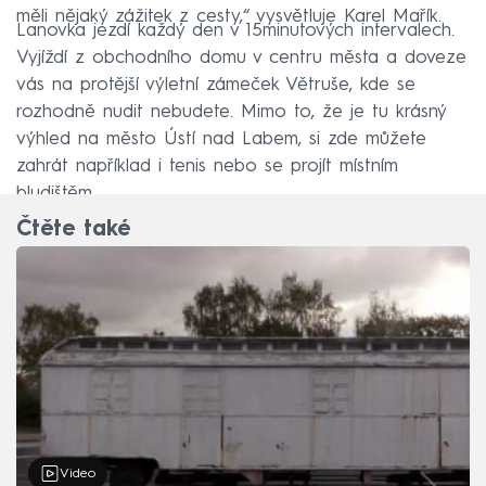
měli nějaký zážitek z cesty,“ vysvětluje Karel Mařík.
Lanovka jezdí každý den v 15minutových intervalech.
Vyjíždí z obchodního domu v centru města a doveze
vás na protější výletní zámeček Větruše, kde se
rozhodně nudit nebudete. Mimo to, že je tu krásný
výhled na město Ústí nad Labem, si zde můžete
zahrát například i tenis nebo se projít místním
bludištěm.
Čtěte také
Video