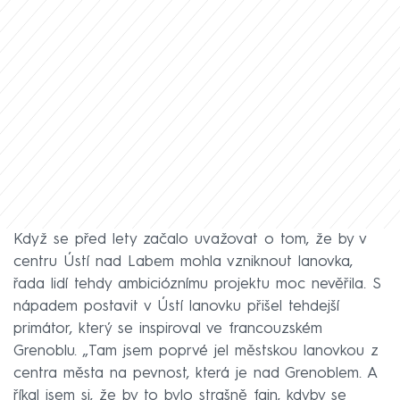
Když se před lety začalo uvažovat o tom, že by v
centru Ústí nad Labem mohla vzniknout lanovka,
řada lidí tehdy ambicióznímu projektu moc nevěřila. S
nápadem postavit v Ústí lanovku přišel tehdejší
primátor, který se inspiroval ve francouzském
Grenoblu. „Tam jsem poprvé jel městskou lanovkou z
centra města na pevnost, která je nad Grenoblem. A
říkal jsem si, že by to bylo strašně fajn, kdyby se