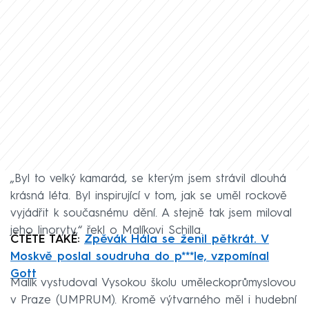
„Byl to velký kamarád, se kterým jsem strávil dlouhá
krásná léta. Byl inspirující v tom, jak se uměl rockově
vyjádřit k současnému dění. A stejně tak jsem miloval
jeho linoryty,“ řekl o Malíkovi Schilla.
ČTĚTE TAKÉ:
Zpěvák Hála se ženil pětkrát. V
Moskvě poslal soudruha do p***le, vzpomínal
Gott
Malík vystudoval Vysokou školu uměleckoprůmyslovou
v Praze (UMPRUM). Kromě výtvarného měl i hudební