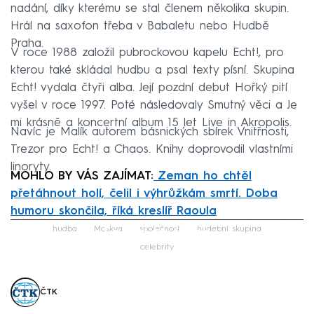
nadání, díky kterému se stal členem několika skupin.
Hrál na saxofon třeba v Babaletu nebo Hudbě
Praha.
V roce 1988 založil pubrockovou kapelu Echt!, pro
kterou také skládal hudbu a psal texty písní. Skupina
Echt! vydala čtyři alba. Její pozdní debut Hořký pití
vyšel v roce 1997. Poté následovaly Smutný věci a Je
mi krásně a koncertní album 15 let Live in Akropolis.
Navíc je Malík autorem básnických sbírek Vnitřnosti,
Trezor pro Echt! a Chaos. Knihy doprovodil vlastními
linoryty.
MOHLO BY VÁS ZAJÍMAT:
Zeman ho chtěl
přetáhnout holí, čelil i výhrůžkám smrtí. Doba
humoru skončila, říká kreslíř Raoula
Failed to fetch
hudba
Moskva
společnost
hudební skupina
celebrity
ČTK