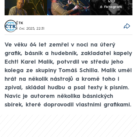
6 fotografií
ČTK
9. čvc 2025, 22:31
Ve věku 64 let zemřel v noci na úterý
grafik, básník a hudebník, zakladatel kapely
Echt! Karel Malík, potvrdil ve středu jeho
kolega ze skupiny Tomáš Schilla. Malík uměl
hrát na několik nástrojů a kromě toho i
zpíval, skládal hudbu a psal texty k písním.
Navíc je autorem několika básnických
sbírek, které doprovodil vlastními grafikami.