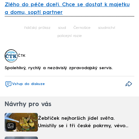
Zlého do péče dceři. Chce se dostat k majetku
a domu, soptí partner
Failed to fetch
řidičský průkaz
soud
Černošice
soudnictví
policejní razie
ČTK
Spolehlivý, rychlý a nezávislý zpravodajský servis.
Vstup do diskuze
Návrhy pro vás
Žebříček nejhorších jídel světa.
Umístily se i tři české pokrmy, vévodí
skandinávská kuchyně