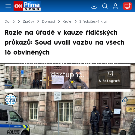
Domů
Zprávy
Domácí
Kraje
Středočeský kraj
Razie na úřadě v kauze řidičských
průkazů: Soud uvalil vazbu na všech
16 obviněných
Žádná položka z playlistu není
dostupná.
8 fotografií
ČTK
Akt. 30. led 2026, 18:27
• 30. led 2026, 17:57
Obvodní soud pro Prahu 2 v pátek poslal
do vazby všech 16 obviněných v kauze