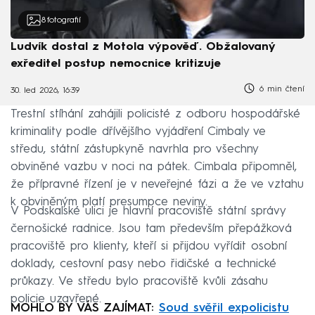
8
fotografií
Ludvík dostal z Motola výpověď. Obžalovaný
exředitel postup nemocnice kritizuje
6 min čtení
30. led 2026, 16:39
Trestní stíhání zahájili policisté z odboru hospodářské
kriminality podle dřívějšího vyjádření Cimbaly ve
středu, státní zástupkyně navrhla pro všechny
obviněné vazbu v noci na pátek. Cimbala připomněl,
že přípravné řízení je v neveřejné fázi a že ve vztahu
k obviněným platí presumpce neviny.
V Podskalské ulici je hlavní pracoviště státní správy
černošické radnice. Jsou tam především přepážková
pracoviště pro klienty, kteří si přijdou vyřídit osobní
doklady, cestovní pasy nebo řidičské a technické
průkazy. Ve středu bylo pracoviště kvůli zásahu
policie uzavřené.
MOHLO BY VÁS ZAJÍMAT:
Soud svěřil expolicistu