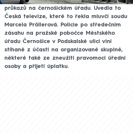
údajně nezákonného získávání řidičských
průkazů na černošickém úřadu. Uvedla to
Česká televize, které to řekla mluvčí soudu
Marcela Pröllerová. Policie po středečním
zásahu na pražské pobočce Městského
úřadu Černošice v Podskalské ulici viní
stíhané z účasti na organizované skupině,
některé také ze zneužití pravomoci úřední
osoby a přijetí úplatku.