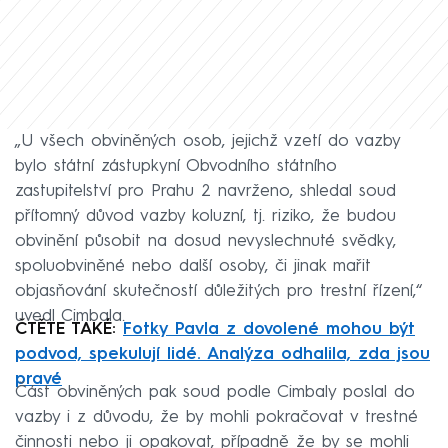
„U všech obviněných osob, jejichž vzetí do vazby
bylo státní zástupkyní Obvodního státního
zastupitelství pro Prahu 2 navrženo, shledal soud
přítomný důvod vazby koluzní, tj. riziko, že budou
obvinění působit na dosud nevyslechnuté svědky,
spoluobviněné nebo další osoby, či jinak mařit
objasňování skutečností důležitých pro trestní řízení,“
uvedl Cimbala.
ČTĚTE TAKÉ:
Fotky Pavla z dovolené mohou být
podvod, spekulují lidé. Analýza odhalila, zda jsou
pravé
Část obviněných pak soud podle Cimbaly poslal do
vazby i z důvodu, že by mohli pokračovat v trestné
činnosti nebo ji opakovat, případně že by se mohli