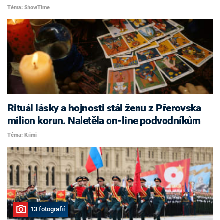
Téma: ShowTime
Rituál lásky a hojnosti stál ženu z Přerovska
milion korun. Naletěla on-line podvodníkům
Téma: Krimi
13 fotografií