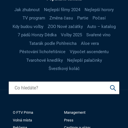
Jak zhubnout
Nejlepší filmy 2024
Nejlepší horory
TV program
Změna času
Partie
Počasí
Kdy budou volby
ZOO Nové začátky
Auto – katalog
7 pádů Honzy Dědka
Volby 2025
Svařené víno
Tatarák podle Pohlreicha
Aloe vera
Pěstování lichořeřišnice
Výpočet ascendentu
Tvarohové knedlíky
Nejlepší palačinky
Švestkový koláč
O FTV Prima
Management
Volná místa
Press
Reklama
Castingy a výzvy