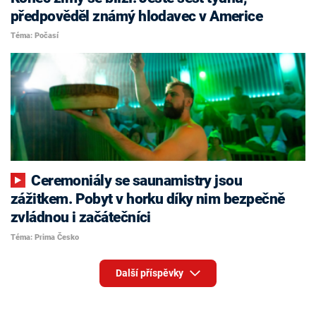
předpověděl známý hlodavec v Americe
Téma: Počasí
Ceremoniály se saunamistry jsou
zážitkem. Pobyt v horku díky nim bezpečně
zvládnou i začátečníci
Téma: Prima Česko
Další příspěvky