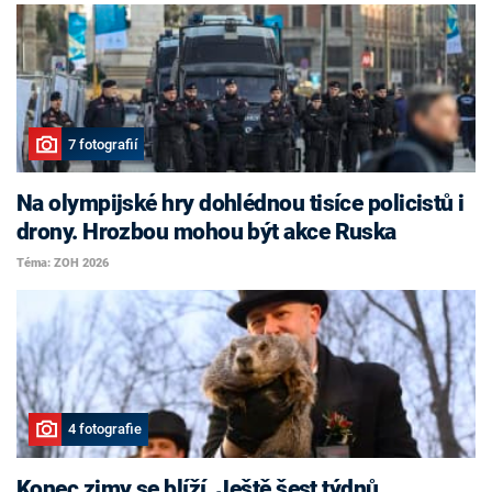
7 fotografií
Na olympijské hry dohlédnou tisíce policistů i
drony. Hrozbou mohou být akce Ruska
Téma: ZOH 2026
4 fotografie
Konec zimy se blíží. Ještě šest týdnů,