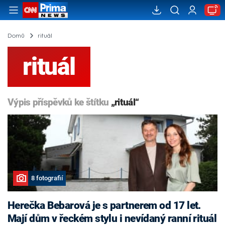
Domů
rituál
rituál
Výpis příspěvků ke štítku
„rituál“
8 fotografií
Herečka Bebarová je s partnerem od 17 let.
Mají dům v řeckém stylu i nevídaný ranní rituál