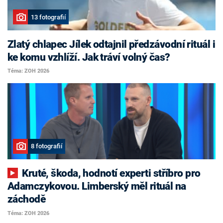
13 fotografií
Zlatý chlapec Jílek odtajnil předzávodní rituál i
ke komu vzhlíží. Jak tráví volný čas?
Téma: ZOH 2026
8 fotografií
Kruté, škoda, hodnotí experti stříbro pro
Adamczykovou. Limberský měl rituál na
záchodě
Téma: ZOH 2026