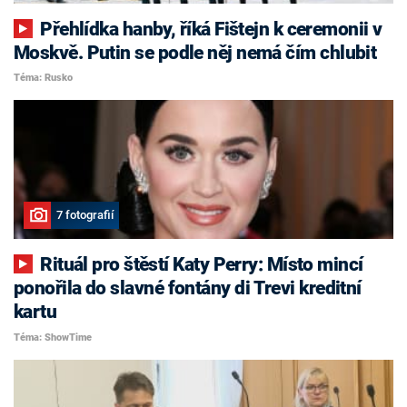
Přehlídka hanby, říká Fištejn k ceremonii v
Moskvě. Putin se podle něj nemá čím chlubit
Téma: Rusko
7 fotografií
Rituál pro štěstí Katy Perry: Místo mincí
ponořila do slavné fontány di Trevi kreditní
kartu
Téma: ShowTime