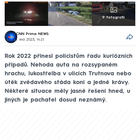
9 fotografií
CNN Prima NEWS
1. led 2023, 14:21
Rok 2022 přinesl policistům řadu kuriózních
případů. Nehoda auta na rozsypaném
hrachu, lukostřelba v ulicích Trutnova nebo
útěk zvědavého stáda koní a jedné krávy.
Některé situace měly jasné řešení hned, u
jiných je pachatel dosud neznámý.