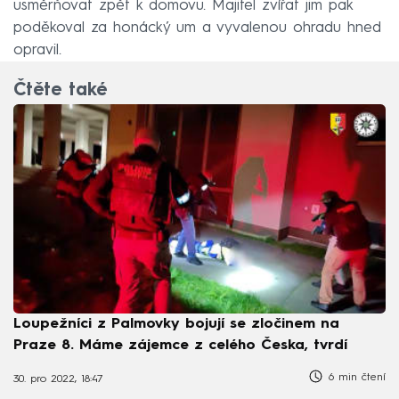
usměrňovat zpět k domovu. Majitel zvířat jim pak
poděkoval za honácký um a vyvalenou ohradu hned
opravil.
Čtěte také
Loupežníci z Palmovky bojují se zločinem na
Praze 8. Máme zájemce z celého Česka, tvrdí
6 min čtení
30. pro 2022, 18:47