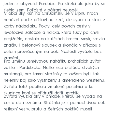
jeden z obyvatel Pardubic. Po střelci ale jako by se
slehla zem. Policisté v pátrání neuspěli.
V obci Bílý Kůň na Chrudimsku se v srpnu hrách
neházel podle přísloví na zeď, ale sypal na silnici z
korby náklaďáku. Pokryl celý povrch cesty v
levotočivé zatáčce a řidička, která tudy po chvíli
projížděla, dostala na kuličkách hrachu smyk, srazila
značku i betonový sloupek a skončila v příkopu s
autem převráceným na bok. Naštěstí vyvázla bez
zranění.
Pro změnu usměvavou naháňku prchajících zvířat
zažilo i Pardubicko. Nešlo sice o stádo divokých
mustangů, pro tamní strážníky to ovšem byl i tak
nelehký boj jako vystřižený z amerického westernu.
Zvířata totiž pobíhala zmateně po silnici a ke
skupince koní se přidružil další uprchlík.
Zvířata využila díry v ohradě, kterou se vydala na
cestu do neznáma. Strážníci je s pomocí dvou aut,
reflexní vesty, prutu a četných pokřiků museli