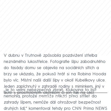
V dubnu v Trutnově způsobila pozdvižení střelba
neznámého lukostřelce. Fotografie šípu zabodnutého
do fasády domu se objevila na sociálních sítích a
brzy se ukázalo, že pokusů hrát si na Robina Hooda
bylo víc. Místní našli další šípy v okolí Kubelíkovy ulice.
Jeden zapíchnutý v zahradě rodiny s miminkem, jiný v
„Je to velmi nebezpečná zbraň. Klukovina to být
autě s prostřeleným okénkem či jen tak na ulici.
Failed to fetch
nemohla, protože nemůže někdo přeci střílet do
zahrady šípem, nemůže dál ohrožovat bezpečnost
druhých lidí,“ komentoval tehdy pro CNN Prima NEWS