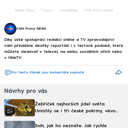
Robin Hood
Trutnov
lukostřelba
CNN Prima NEWS
CNN Prima NEWS
Díky úzké spolupráci redakcí online a TV zpravodajství
vám přinášíme desítky reportáží i v textové podobě, které
můžete sledovat v televizi, na webu, sociálních sítích nebo
v HbbTV.
Pro tento článek jsou komentáře vypnuté
Návrhy pro vás
Žebříček nejhorších jídel světa.
Umístily se i tři české pokrmy, vévodí
skandinávská kuchyně
Sníh, jak ho neznáte: Jak rychle