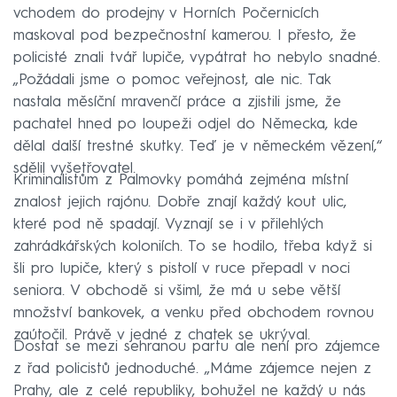
vchodem do prodejny v Horních Počernicích
maskoval pod bezpečnostní kamerou. I přesto, že
policisté znali tvář lupiče, vypátrat ho nebylo snadné.
„Požádali jsme o pomoc veřejnost, ale nic. Tak
nastala měsíční mravenčí práce a zjistili jsme, že
pachatel hned po loupeži odjel do Německa, kde
dělal další trestné skutky. Teď je v německém vězení,“
sdělil vyšetřovatel.
Kriminalistům z Palmovky pomáhá zejména místní
znalost jejich rajónu. Dobře znají každý kout ulic,
které pod ně spadají. Vyznají se i v přilehlých
zahrádkářských koloniích. To se hodilo, třeba když si
šli pro lupiče, který s pistolí v ruce přepadl v noci
seniora. V obchodě si všiml, že má u sebe větší
množství bankovek, a venku před obchodem rovnou
zaútočil. Právě v jedné z chatek se ukrýval.
Dostat se mezi sehranou partu ale není pro zájemce
z řad policistů jednoduché. „Máme zájemce nejen z
Prahy, ale z celé republiky, bohužel ne každý u nás