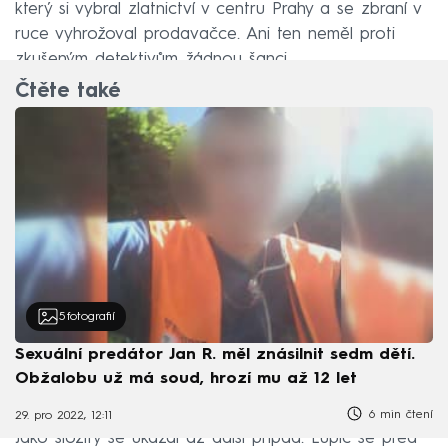
který si vybral zlatnictví v centru Prahy a se zbraní v
ruce vyhrožoval prodavačce. Ani ten neměl proti
zkušeným detektivům žádnou šanci.
Čtěte také
5
fotografií
Sexuální predátor Jan R. měl znásilnit sedm dětí.
Obžalobu už má soud, hrozí mu až 12 let
6 min čtení
29. pro 2022, 12:11
Jako složitý se ukázal až další případ. Lupič se před