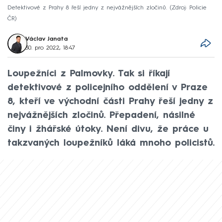
Detektivové z Prahy 8 řeší jedny z nejvážnějších zločinů.
Zdroj: Policie
ČR
Václav Janata
30. pro 2022, 18:47
Loupežníci z Palmovky. Tak si říkají
detektivové z policejního oddělení v Praze
8, kteří ve východní části Prahy řeší jedny z
nejvážnějších zločinů. Přepadení, násilné
činy i žhářské útoky. Není divu, že práce u
takzvaných loupežníků láká mnoho policistů.