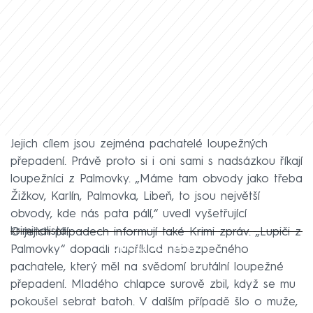
Jejich cílem jsou zejména pachatelé loupežných
přepadení. Právě proto si i oni sami s nadsázkou říkají
loupežníci z Palmovky. „Máme tam obvody jako třeba
Žižkov, Karlín, Palmovka, Libeň, to jsou největší
obvody, kde nás pata pálí,“ uvedl vyšetřující
kriminalista.
O jejich případech informují také Krimi zpráv. „Lupiči z
Failed to fetch
Palmovky“ dopadli například nebezpečného
pachatele, který měl na svědomí brutální loupežné
přepadení. Mladého chlapce surově zbil, když se mu
pokoušel sebrat batoh. V dalším případě šlo o muže,