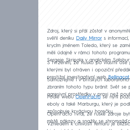
Zdroj, který si přál zůstat v anonymit
svěřil deníku
Daily Mirror
s informací,
krycím jménem Toledo, který se zamě
měli údajně v rámci tohoto programu
Sergeje Skripala v anglickém Salisbur
S tvrzením, že Rusko po vlastní ose
kterými byl otráven i opoziční předák
prestižní investigativní web
Bellingcat
.
Samozřejmě i v britských laboratořích
zbraním tohoto typu bránit. Svět se
agresivní prostředky v praxi než po
Podle webu
OpenFacto
se nyní pozo
eboly a také Marburgu, který je pod
způsobuje krvácivou horečku.
OpenFacto tvrdí, že ruské zdroje byly
místě nákazy a snažily se shromažďova
Vzhledem k citlivosti tématu je bližš