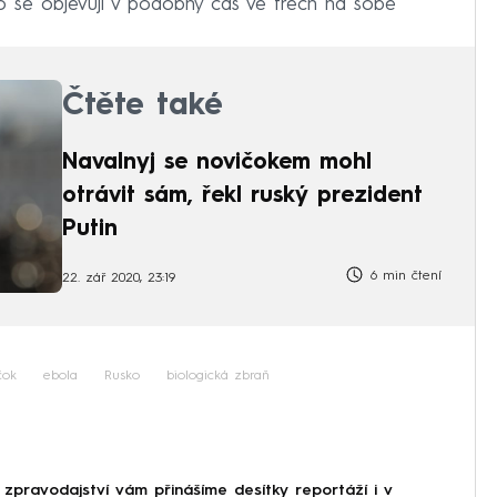
to se objevují v podobný čas ve třech na sobě
Čtěte také
Navalnyj se novičokem mohl
otrávit sám, řekl ruský prezident
Putin
6 min čtení
22. zář 2020, 23:19
čok
ebola
Rusko
biologická zbraň
 zpravodajství vám přinášíme desítky reportáží i v