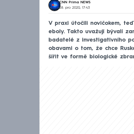
CNN Prima NEWS
28. pro 2020, 17:43
V praxi útočili novičokem, te
eboly. Takto uvažují bývalí za
badatelé z investigativního po
obavami o tom, že chce Rusko
šířit ve formě biologické zbra