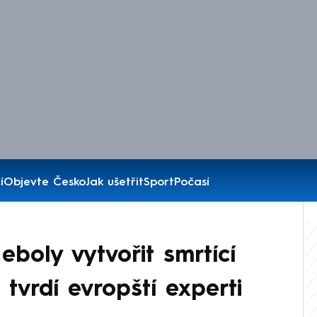
í
Objevte Česko
Jak ušetřit
Sport
Počasí
eboly vytvořit smrtící
 tvrdí evropští experti