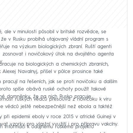
ě, ale v minulosti působil v britské rozvědce, se
 že v Rusku probíhá utajovaný vládní program s
řuje na výzkum biologických zbraní. Ruští agenti
 zosnovat i novičokový útok na dvojitého agenta
y.
 pracuje na biologických a chemických zbraních,
 Alexej Navalnyj, přišel v půlce prosince také
 pracují na řešeních, jak se proti novičoku a dalším
 proto spíše obává ruské ochoty použít takové
uhé domněnky, že na nich Rusko pracuje.
rnost ruských vědců přesouvá z novičoku k viru
le vědců ještě nebezpečnější než ebola a taktéž
 při epidemii eboly v roce 2015 v africké Guineji v
t vzorky pro vlastní využití i pro přípravu vakcíny.
ích informací k údajnému ruskému projektu