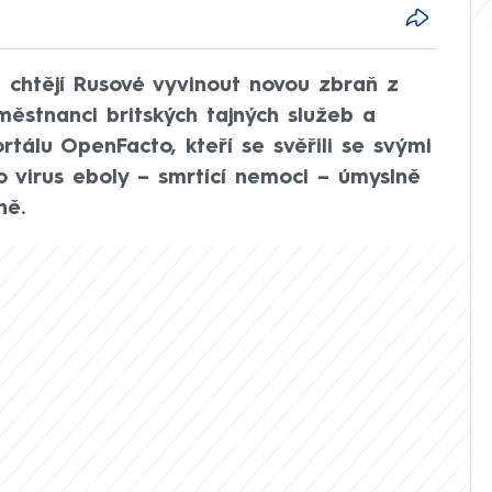
ď chtějí Rusové vyvinout novou zbraň z
městnanci britských tajných služeb a
rtálu OpenFacto, kteří se svěřili se svými
 virus eboly – smrtící nemoci – úmyslně
ně.