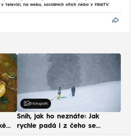
 televizi, na webu, sociálních sítích nebo v HbbTV.
31
fotografií
Sníh, jak ho neznáte: Jak
ké
rychle padá i z čeho se
ská
skládá. A vločky nejsou bílé