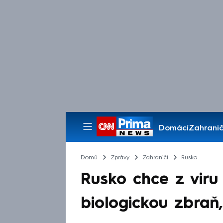
Domácí
Zahranič
Pořady
Domů
Zprávy
Zahraničí
Rusko
Rusko chce z viru 
biologickou zbraň,