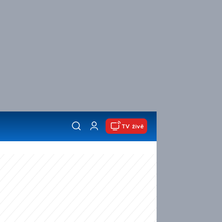
TV živě