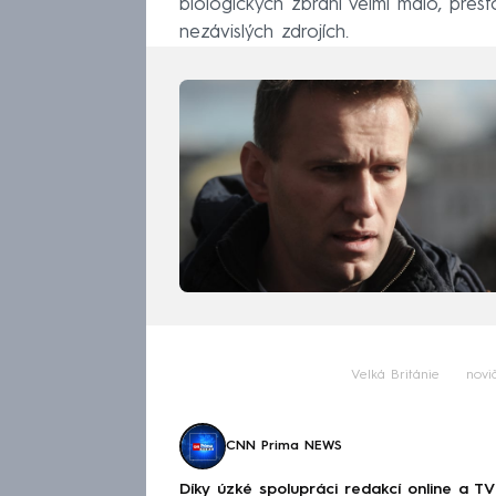
biologických zbraní velmi málo, přes
nezávislých zdrojích.
Velká Británie
novi
CNN Prima NEWS
Díky úzké spolupráci redakcí online a TV