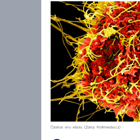
Částice viru eboly.
Zdroj: Profimedia.cz