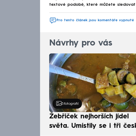
textové podobě, které můžete sledovat v
Pro tento článek jsou komentáře vypnuté
Návrhy pro vás
5
fotografií
Žebříček nejhorších jídel
světa. Umístily se i tři čes
pokrmy, vévodí skandináv