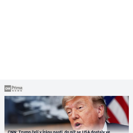
CNN: Trump čelí v Íránu pasti, do níž se USA dostaly ve