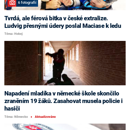
6 fotografií
Tvrdá, ale férová bitka v české extralize.
Ludvig přesnými údery poslal Maciase k ledu
Téma: Hokej
Napadení mladíka v německé škole skončilo
zraněním 19 žáků. Zasahovat musela policie i
hasiči
Téma: Německo
Aktualizováno
■