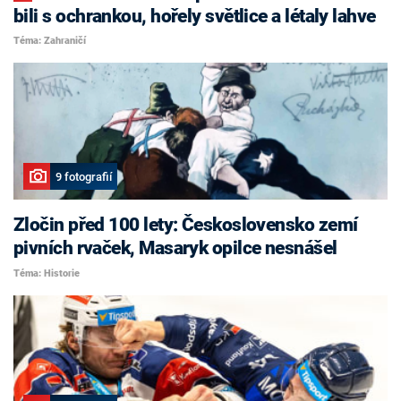
bili s ochrankou, hořely světlice a létaly lahve
Téma: Zahraničí
9 fotografií
Zločin před 100 lety: Československo zemí
pivních rvaček, Masaryk opilce nesnášel
Téma: Historie