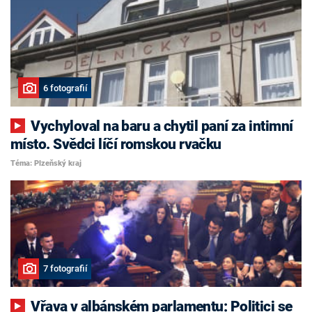
6 fotografií
Vychyloval na baru a chytil paní za intimní
místo. Svědci líčí romskou rvačku
Téma: Plzeňský kraj
7 fotografií
Vřava v albánském parlamentu: Politici se