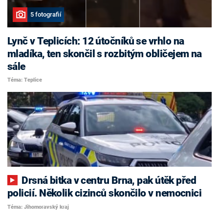
5 fotografií
Lynč v Teplicích: 12 útočníků se vrhlo na
mladíka, ten skončil s rozbitým obličejem na
sále
Téma: Teplice
Drsná bitka v centru Brna, pak útěk před
policií. Několik cizinců skončilo v nemocnici
Téma: Jihomoravský kraj