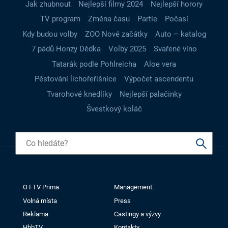
Jak zhubnout
Nejlepší filmy 2024
Nejlepší horory
TV program
Změna času
Partie
Počasí
Kdy budou volby
ZOO Nové začátky
Auto – katalog
7 pádů Honzy Dědka
Volby 2025
Svařené víno
Tatarák podle Pohlreicha
Aloe vera
Pěstování lichořeřišnice
Výpočet ascendentu
Tvarohové knedlíky
Nejlepší palačinky
Švestkový koláč
O FTV Prima
Management
Volná místa
Press
Reklama
Castingy a výzvy
HbbTV
Kontakty