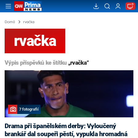
Domů
rvačka
rvačka
Výpis příspěvků ke štítku
„rvačka“
7 fotografií
Drama při španělském derby: Vyloučený
brankář dal soupeři pěstí, vypukla hromadná