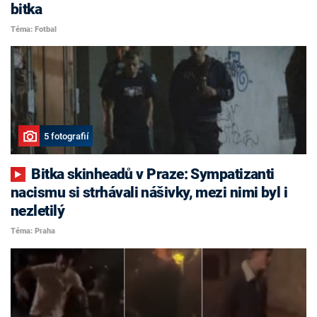
bitka
Téma: Fotbal
5 fotografií
Bitka skinheadů v Praze: Sympatizanti
nacismu si strhávali nášivky, mezi nimi byl i
nezletilý
Téma: Praha