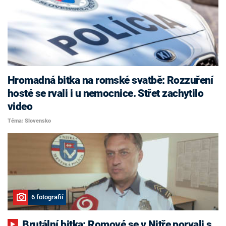
Hromadná bitka na romské svatbě: Rozzuření
hosté se rvali i u nemocnice. Střet zachytilo
video
Téma: Slovensko
6 fotografií
Brutální bitka: Romové se v Nitře porvali s