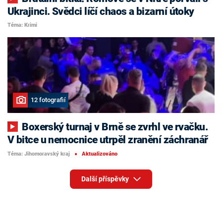
Ukrajinci. Svědci líčí chaos a bizarní útoky
Téma: Krimi
12 fotografií
Boxerský turnaj v Brně se zvrhl ve rvačku.
V bitce u nemocnice utrpěl zranění záchranář
Téma: Jihomoravský kraj
Aktualizováno
■
Další příspěvky