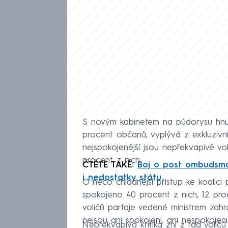
S novým kabinetem na půdorysu hnut
procent občanů, vyplývá z exkluz
nejspokojenější jsou nepřekvapivě vo
procent z nich.
ČTĚTE TAKÉ:
Boj o post ombudsman
i nedostatky státu
O něco chladnější přístup ke koalici
spokojeno 40 procent z nich, 12 pro
voličů partaje vedené ministrem zah
nejsou ani spokojeni, ani nespokojeni
Nepřekvapivá kritika zní z řad volič