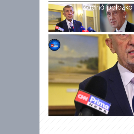
Žádná položka z
Michael Cardal
21. bře 2026, 19:11
S vládou Andreje Babiše (ANO)
exkluzivního výzkumu STEM pr
konkrétně 38 procent respond
spokojen není. Mezi vládními v
Motoristů.