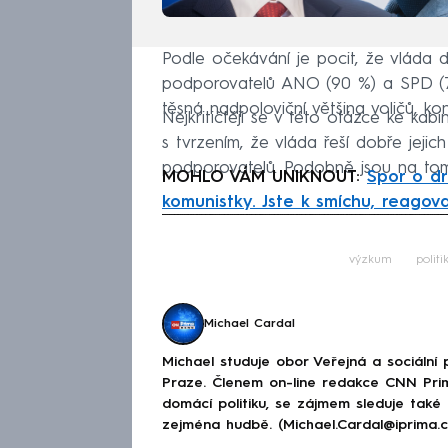
Podle očekávání je pocit, že vláda dob
podporovatelů ANO (90 %) a SPD (76 
těsná nadpoloviční většina voličů, k
Nejkritičtěji se v této otázce ke kab
s tvrzením, že vláda řeší dobře jejic
podporovatelů. Podobně jsou na tom 
MOHLO VÁM UNIKNOUT:
Spor o dr
komunistky. Jste k smíchu, reago
Fa
výzkum
politi
Michael Cardal
Michael studuje obor Veřejná a sociální p
Praze. Členem on-line redakce CNN Prim
domácí politiku, se zájmem sleduje také
zejména hudbě. (Michael.Cardal@iprima.c