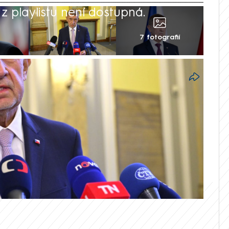
 playlistu není dostupná.
7 fotografií
 je spokojeno 32 procent lidí, vyplývá z
o CNN Prima NEWS. Větší podíl,
entů, však uvedl, že s kabinetem
oliči jsou nejpesimističtější podporovatelé