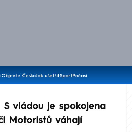
í
Objevte Česko
Jak ušetřit
Sport
Počasí
: S vládou je spokojena
či Motoristů váhají