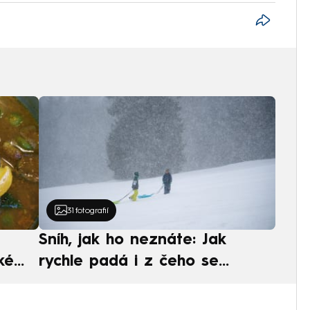
31
fotografií
Sníh, jak ho neznáte: Jak
ké
rychle padá i z čeho se
ská
skládá. A vločky nejsou bílé