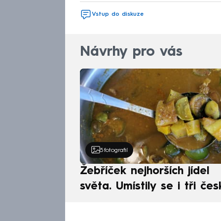
Vstup do diskuze
Návrhy pro vás
5
fotografií
Žebříček nejhorších jídel
světa. Umístily se i tři čes
pokrmy, vévodí skandináv
kuchyně