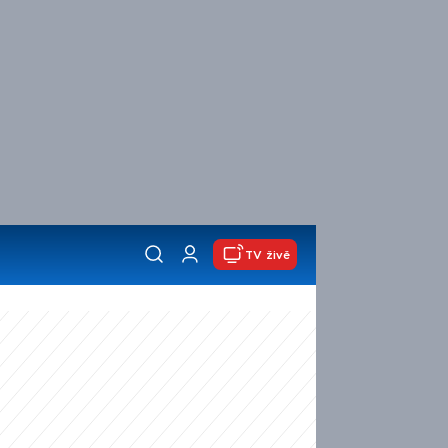
TV živě