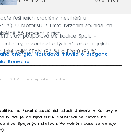
6 min čtení
20. bře 2026, 12:01
ře řeší jejich problémy, nejsilnější u
%). U Motoristů s tímto tvrzením souhlasí jen
onkrétně 56 procent z nich.
inetu staví podporovatelé koalice Spolu –
h problémy, nesouhlasí celých 95 procent jejích
také voliči STAN (92 %) a Pirátů (94 %).
ahé energie. Nerudová mluvila o aroganci
vala Konečná
iled to fetch
ka
STEM
Andrej Babiš
volby
olitika na Fakultě sociálních studií Univerzity Karlovy v
a NEWS je od října 2024. Soustředí se hlavně na
 dění ve Spojených státech. Ve volném čase se věnuje
z)