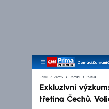
Domácí
Zahranič
Pořady
Domů
Zprávy
Domácí
Politika
Exkluzivní výzkum
třetina Čechů. Voli