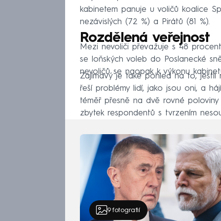
kabinetem panuje u voličů koalice S
nezávislých (72 %) a Pirátů (81 %).
Rozdělená veřejnost
Mezi nevoliči převažuje s 48 procen
se loňských voleb do Poslanecké sně
nevoličů se naopak k výkonu kabinetu 
Zajímavý je také pohled na to, jestl
řeší problémy lidí, jako jsou oni, a há
téměř přesně na dvě rovné poloviny
zbytek respondentů s tvrzením nesouh
9
fotografií