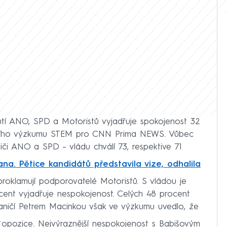
í ANO, SPD a Motoristů vyjadřuje spokojenost 32
ivního výzkumu STEM pro CNN Prima NEWS. Vůbec
liči ANO a SPD – vládu chválí 73, respektive 71
a. Pětice kandidátů představila vize, odhalila
 proklamují podporovatelé Motoristů. S vládou je
cent vyjadřuje nespokojenost. Celých 48 procent
raničí Petrem Macinkou však ve výzkumu uvedlo, že
.
ů opozice. Nejvýraznější nespokojenost s Babišovým