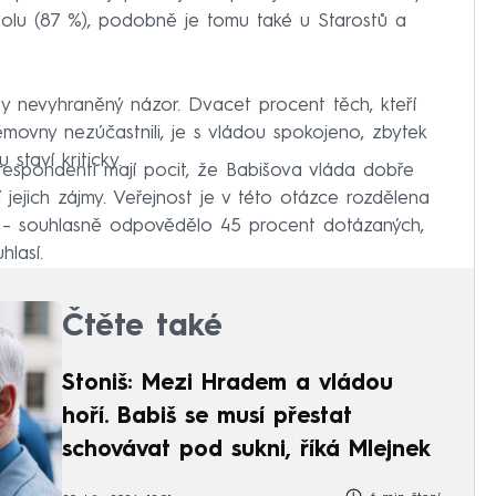
polu (87 %), podobně je tomu také u Starostů a
ty nevyhraněný názor. Dvacet procent těch, kteří
movny nezúčastnili, je s vládou spokojeno, zbytek
staví kriticky.
i respondenti mají pocit, že Babišova vláda dobře
jí jejich zájmy. Veřejnost je v této otázce rozdělena
 – souhlasně odpovědělo 45 procent dotázaných,
lasí.
Čtěte také
Stoniš: Mezi Hradem a vládou
hoří. Babiš se musí přestat
schovávat pod sukni, říká Mlejnek