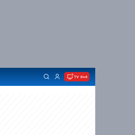
TV živě