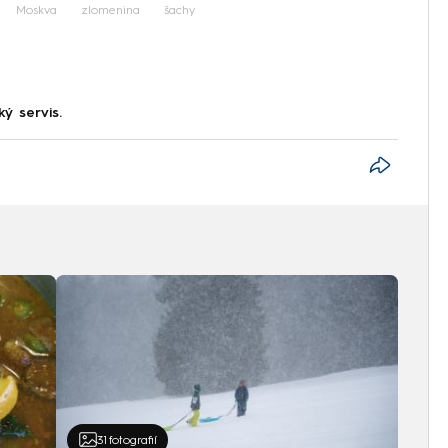
Moskva
zlomenina
šachy
ký servis.
31
fotografií