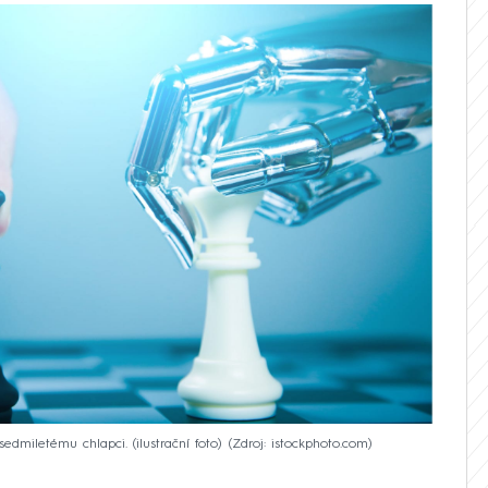
dmiletému chlapci. (ilustrační foto)
Zdroj: istockphoto.com