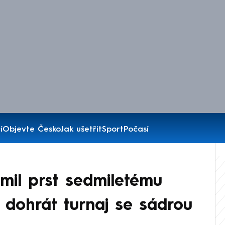
í
Objevte Česko
Jak ušetřit
Sport
Počasí
mil prst sedmiletému
l dohrát turnaj se sádrou