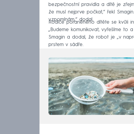
bezpečnostní pravidla a dítě je zřejm
že musí nejprve počkat,“ řekl Smagin.
vzpomínám,“ dodal.
Rodiče poraněného dítěte se kvůli inci
„Budeme komunikovat, vyřešíme to a 
Smagin a dodal, že robot je „v napr
prstem v sádře.