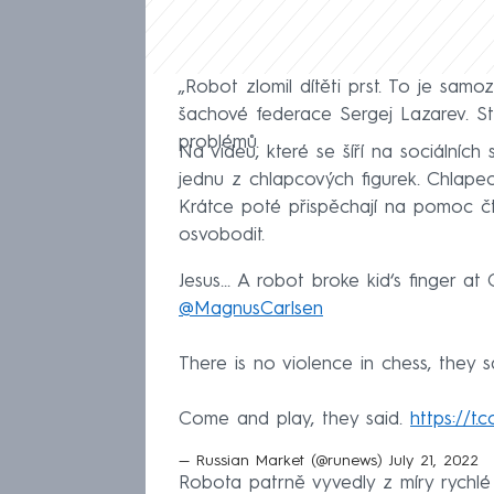
„Robot zlomil dítěti prst. To je sam
šachové federace Sergej Lazarev. St
problémů.
Na videu, které se šíří na sociálních s
jednu z chlapcových figurek. Chlapec
Krátce poté přispěchají na pomoc čt
osvobodit.
Jesus… A robot broke kid‘s finger 
@MagnusCarlsen
There is no violence in chess, they s
Come and play, they said.
https://t
— Russian Market (@runews)
July 21, 2022
Robota patrně vyvedly z míry rychlé 