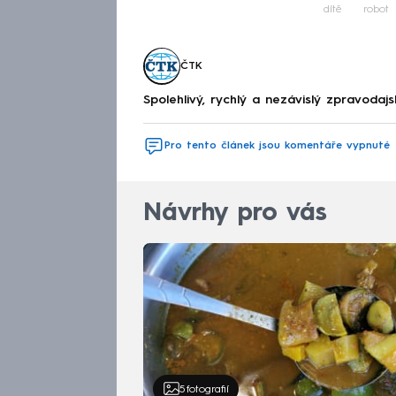
dítě
robot
ČTK
Spolehlivý, rychlý a nezávislý zpravodajs
Pro tento článek jsou komentáře vypnuté
Návrhy pro vás
5
fotografií