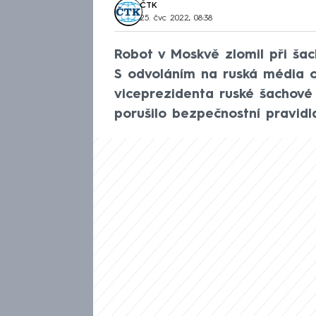
ČTK
25. čvc 2022, 08:38
Robot v Moskvě zlomil při ša
S odvoláním na ruská média o
viceprezidenta ruské šachové
porušilo bezpečnostní pravidla