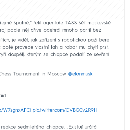
ozřejmě špatné,“ řekl agentuře TASS šéf moskevské
roj podle něj dříve odehrál mnoho partií bez
ítích, je vidět, jak zařízení s robotickou paží bere
 poté provede vlastní tah a robot mu chytí prst.
yři dospělí, kterým se chlapce podaří ze sevření
at Chess Tournament in Moscow
@elonmusk
aid.
.co/W7sgnxAFCi
pic.twitter.com/OVBGCv2R9H
reakce sedmiletého chlapce. „Existují určitá