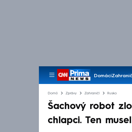
Domácí
Zahranič
Pořady
Domů
Zprávy
Zahraničí
Rusko
Šachový robot zlo
chlapci. Ten muse