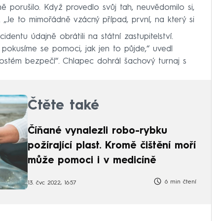
ě porušilo. Když provedlo svůj tah, neuvědomilo si,
 „Je to mimořádně vzácný případ, první, na který si
dentu údajně obrátili na státní zastupitelství.
pokusíme se pomoci, jak jen to půjde,“ uvedl
ostém bezpečí“. Chlapec dohrál šachový turnaj s
Čtěte také
Číňané vynalezli robo-rybku
požírající plast. Kromě čištění moří
může pomoci i v medicíně
6 min čtení
13. čvc 2022, 16:57