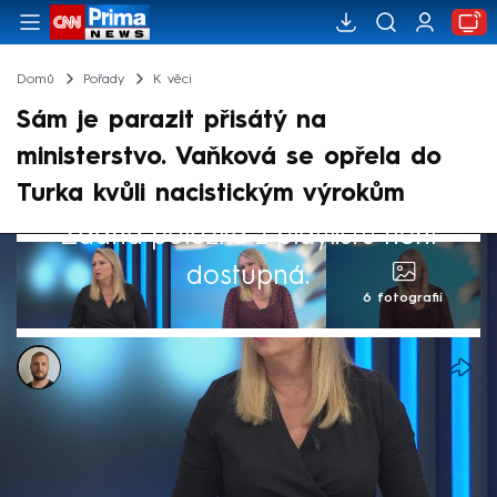
Domů
Pořady
K věci
Sám je parazit přisátý na
ministerstvo. Vaňková se opřela do
Turka kvůli nacistickým výrokům
Žádná položka z playlistu není
dostupná.
6 fotografií
Jan Haitl
24. dub 2026, 22:17
Výroky vládního zmocněnce pro klimatickou
politiku Filipa Turka (Motoristé) vyvolaly