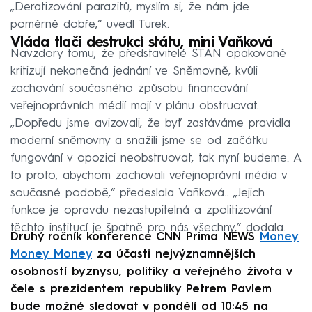
„Deratizování parazitů, myslím si, že nám jde
poměrně dobře,“ uvedl Turek.
Vláda tlačí destrukci státu, míní Vaňková
Navzdory tomu, že představitelé STAN opakovaně
kritizují nekonečná jednání ve Sněmovně, kvůli
zachování současného způsobu financování
veřejnoprávních médií mají v plánu obstruovat.
„Dopředu jsme avizovali, že byť zastáváme pravidla
moderní sněmovny a snažili jsme se od začátku
fungování v opozici neobstruovat, tak nyní budeme. A
to proto, abychom zachovali veřejnoprávní média v
současné podobě,“ předeslala Vaňková.. „Jejich
funkce je opravdu nezastupitelná a zpolitizování
těchto institucí je špatně pro nás všechny,” dodala.
Druhý ročník konference CNN Prima NEWS
Money
Money Money
za účasti nejvýznamnějších
osobností byznysu, politiky a veřejného života v
čele s prezidentem republiky Petrem Pavlem
bude možné sledovat v pondělí od 10:45 na