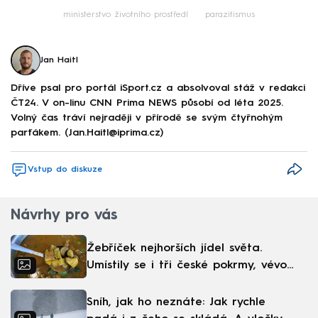
ministerstvo životního prostředí
parazitismus
Jan Haitl
Dříve psal pro portál iSport.cz a absolvoval stáž v redakci
ČT24. V on-linu CNN Prima NEWS působí od léta 2025.
Volný čas tráví nejraději v přírodě se svým čtyřnohým
parťákem. (Jan.Haitl@iprima.cz)
Vstup do diskuze
Návrhy pro vás
Žebříček nejhorších jídel světa.
Umístily se i tři české pokrmy, vévodí
skandinávská kuchyně
Sníh, jak ho neznáte: Jak rychle