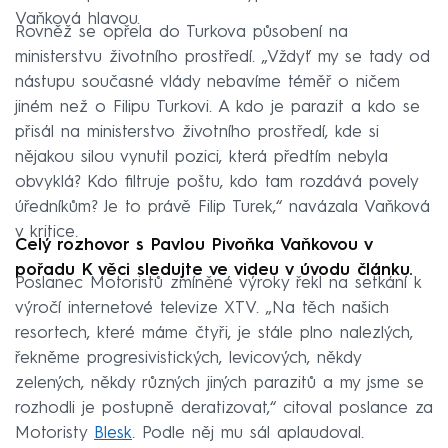
Vaňková hlavou.
Rovněž se opřela do Turkova působení na
ministerstvu životního prostředí. „Vždyť my se tady od
nástupu současné vlády nebavíme téměř o ničem
jiném než o Filipu Turkovi. A kdo je parazit a kdo se
přisál na ministerstvo životního prostředí, kde si
nějakou silou vynutil pozici, která předtím nebyla
obvyklá? Kdo filtruje poštu, kdo tam rozdává povely
úředníkům? Je to právě Filip Turek,“ navázala Vaňková
v kritice.
Celý rozhovor s Pavlou Pivoňka Vaňkovou v
pořadu K věci sledujte ve videu v úvodu článku.
Poslanec Motoristů zmíněné výroky řekl na setkání k
výročí internetové televize XTV. „Na těch našich
resortech, které máme čtyři, je stále plno nalezlých,
řekněme progresivistických, levicových, někdy
zelených, někdy různých jiných parazitů a my jsme se
rozhodli je postupně deratizovat,“ citoval poslance za
Motoristy
Blesk
. Podle něj mu sál aplaudoval.