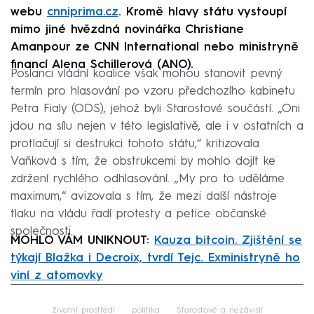
webu
cnniprima.cz
. Kromě hlavy státu vystoupí
mimo jiné hvězdná novinářka Christiane
Amanpour ze CNN International nebo ministryně
financí Alena Schillerová (ANO).
Poslanci vládní koalice však mohou stanovit pevný
termín pro hlasování po vzoru předchozího kabinetu
Petra Fialy (ODS), jehož byli Starostové součástí. „Oni
jdou na sílu nejen v této legislativě, ale i v ostatních a
protlačují si destrukci tohoto státu,“ kritizovala
Vaňková s tím, že obstrukcemi by mohlo dojít ke
zdržení rychlého odhlasování. „My pro to uděláme
maximum,“ avizovala s tím, že mezi další nástroje
tlaku na vládu řadí protesty a petice občanské
společnosti.
MOHLO VÁM UNIKNOUT:
Kauza bitcoin. Zjištění se
týkají Blažka i Decroix, tvrdí Tejc. Exministryně ho
viní z atomovky
Failed to fetch
životní prostředí
politika
Starostové a nezávislí