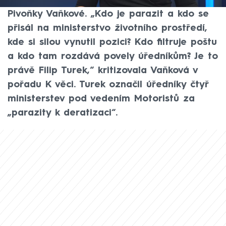
břitkou reakci poslankyně STAN Pavly
Pivoňky Vaňkové. „Kdo je parazit a kdo se
přisál na ministerstvo životního prostředí,
kde si silou vynutil pozici? Kdo filtruje poštu
a kdo tam rozdává povely úředníkům? Je to
právě Filip Turek,“ kritizovala Vaňková v
pořadu K věci. Turek označil úředníky čtyř
ministerstev pod vedením Motoristů za
„parazity k deratizaci“.