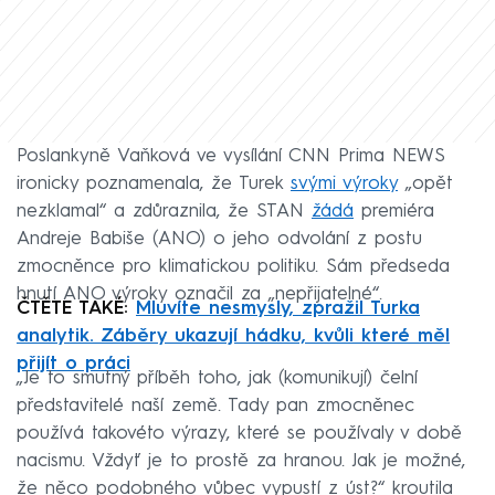
Poslankyně Vaňková ve vysílání CNN Prima NEWS
ironicky poznamenala, že Turek
svými výroky
„opět
nezklamal“ a zdůraznila, že STAN
žádá
premiéra
Andreje Babiše (ANO) o jeho odvolání z postu
zmocněnce pro klimatickou politiku. Sám předseda
hnutí ANO výroky označil za „nepřijatelné“.
ČTĚTE TAKÉ:
Mluvíte nesmysly, zpražil Turka
analytik. Záběry ukazují hádku, kvůli které měl
přijít o práci
„Je to smutný příběh toho, jak (komunikují) čelní
představitelé naší země. Tady pan zmocněnec
používá takovéto výrazy, které se používaly v době
nacismu. Vždyť je to prostě za hranou. Jak je možné,
že něco podobného vůbec vypustí z úst?“ kroutila