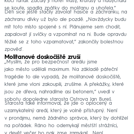
kluci tahali. Začaly jí hořet vlasy, kraťasy a nadýchala
se kouře, spadla zpátky do molitanu a uhořela.“
Děti sice ještě stačily zavolat hasiče a záchranku, na
záchranu dívky už bylo ale pozdě. „Navždycky budu
mít toto místo spojené s ní. Plánujeme sem chodit,
zapalovat jí svíčky a vzpomínat na ni. Bude opravdu
těžké se z toho vzpamatovat,“ zakončily bolestnou
zpověď.
Molitanové doskočiště zruší
„Myslím, že pro bezpečnost areálu jsme
jako město udělali maximum. Na základě páteční
tragédie to ale vypadá, že molitanové doskočiště,
které jsme vloni zakoupili, zrušíme. A překážky, které
jsou ze dřeva, nahradíme asi betonem,“ uvedl v
sobotu dopoledne starosta Ostrova Jan Bureš.
Starosta také informoval, že jde o oplocený a
uzamykatelný areál, který je volně přístupný. Není
v pronájmu, nemá žádného správce, který by dohlížel
na pořádek. Ráno ho odemykají městští strážníci,
v devět večer ho pak zase zamykají. „Není