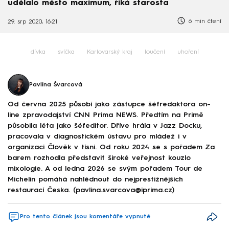
udělalo město maximum, říká starosta
6 min čtení
29. srp 2020, 16:21
dívka
svíčka
Karlovarský kraj
loučení
uhoření
Pavlína Švarcová
Od června 2025 působí jako zástupce šéfredaktora on-
line zpravodajství CNN Prima NEWS. Předtím na Primě
působila léta jako šéfeditor. Dříve hrála v Jazz Docku,
pracovala v diagnostickém ústavu pro mládež i v
organizaci Člověk v tísni. Od roku 2024 se s pořadem Za
barem rozhodla představit široké veřejnost kouzlo
mixologie. A od ledna 2026 se svým pořadem Tour de
Michelin pomáhá nahlédnout do nejprestižnějších
restaurací Česka. (pavlina.svarcova@iprima.cz)
Pro tento článek jsou komentáře vypnuté