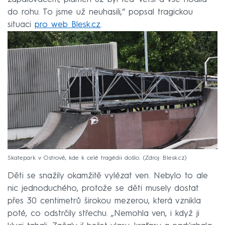
do rohu. To jsme už neuhasili,“ popsal tragickou
situaci
pro web Blesk.cz
.
Skatepark v Ostrově, kde k celé tragédii došlo.
Zdroj: Blesk.cz
Děti se snažily okamžitě vylézat ven. Nebylo to ale
nic jednoduchého, protože se děti musely dostat
přes 30 centimetrů širokou mezerou, která vznikla
poté, co odstrčily střechu. „Nemohla ven, i když ji