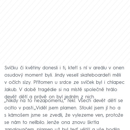
Svíčku či květiny donesli i ti, kteří s ní v areálu v onen
osudový moment byli. Jindy veselí skateboardeři měli
v očích slzy. Přítomen u srdce ze svíček byl i chlapec
Jakub. V době tragédie si na místě společně hrálo
devět dětí a právě on byl jedním z nich.
„Nikdy na to nezapomenu,“ řekl. Všech devět dětí se
ocitlo v pasti.„Viděl jsem plamen. Sfoukl jsem jí ho a
s kámošem jsme se zvedli, že vylezeme ven, protože
se nám to nelíbilo. Jenže ona znovu škrtla
zapalovačem, plamen už byl teď větší a vše hodila