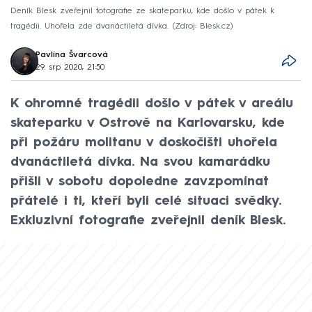
Deník Blesk zveřejnil fotografie ze skateparku, kde došlo v pátek k
tragédii. Uhořela zde dvanáctiletá dívka.
Zdroj: Blesk.cz
Pavlína Švarcová
29. srp 2020, 21:50
K ohromné tragédii došlo v pátek v areálu
skateparku v Ostrově na Karlovarsku, kde
při požáru molitanu v doskočišti uhořela
dvanáctiletá dívka. Na svou kamarádku
přišli v sobotu dopoledne zavzpomínat
přátelé i ti, kteří byli celé situaci svědky.
Exkluzivní fotografie zveřejnil deník Blesk.