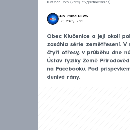
Ilustrační foto
Zdroj: čtk/profimedia.cz
CNN Prima NEWS
8. říj 2025, 17:25
Obec Klučenice a její okolí p
zasáhla série zemětřesení. V
čtyři otřesy, v průběhu dne ná
Ústav fyziky Země Přírodověd
na Facebooku. Pod příspěvkem 
dunivé rány.