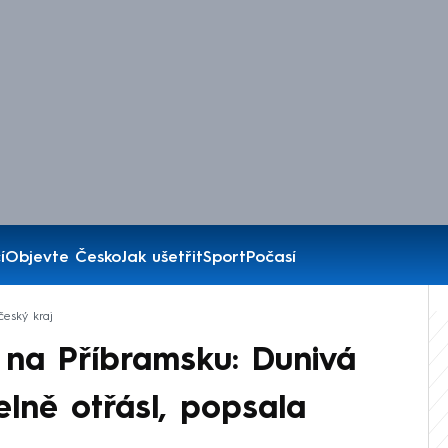
í
Objevte Česko
Jak ušetřit
Sport
Počasí
český kraj
 na Příbramsku: Dunivá
elně otřásl, popsala