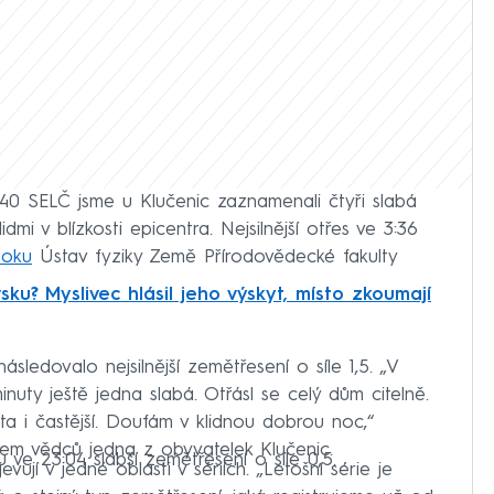
:40 SELČ jsme u Klučenic zaznamenali čtyři slabá
mi v blízkosti epicentra. Nejsilnější otřes ve 3:36
ooku
Ústav fyziky Země Přírodovědecké fakulty
ku? Myslivec hlásil jeho výskyt, místo zkoumají
sledovalo nejsilnější zemětřesení o síle 1,5. „V
nuty ještě jedna slabá. Otřásl se celý dům citelně.
ita i častější. Doufám v klidnou dobrou noc,“
m vědců jedna z obyvatelek Klučenic.
u ve 23:04 slabší zemětřesení o síle 0,5.
ují v jedné oblasti v sériích. „Letošní série je