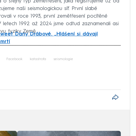
 o stejný typ zemětřesení, jaká registrujeme už od
zujeme naši seismologickou síť. První slabé
rovali v roce 1993, první zemětřesení pocítěné
 V letech 1992 až 2024 jsme odtud zaznamenali asi
avu fyziky Země.
tweet Dany Drábové. „Hlášení si dávají
mrtí
iled to fetch
Facebook
katastrofa
seismologie