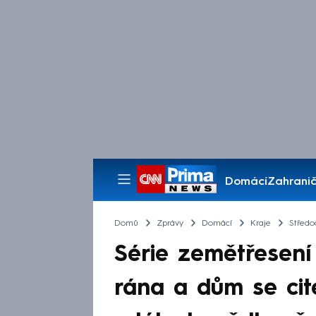
Domácí
Zahranič
Pořady
Domů
Zprávy
Domácí
Kraje
Středo
Série zemětřesení
rána a dům se cit