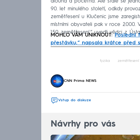
dlouhá a početná. Ale stále se jedná
90. let minulého století, odkdy provo
zemětřesení u Klučenic jsme zaregist
místními obyvateli pak v roce 2000.
150 zemětřesení,“ uvedli vědci z Úst
MOHLO VÁM UNIKNOUT:
Poslední 
přestávku,“ napsala krátce před s
Fa
fyzika
zemětřesení
CNN Prima NEWS
Vstup do diskuze
Návrhy pro vás