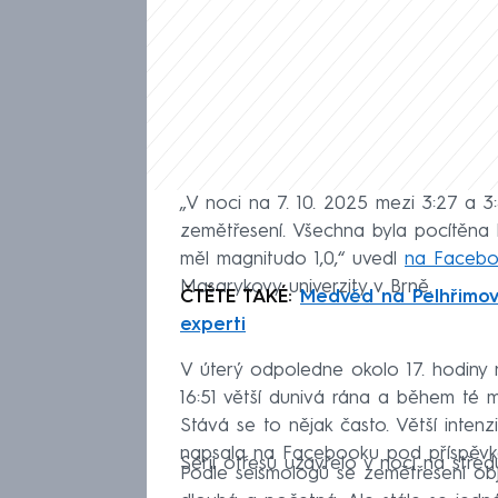
„V noci na 7. 10. 2025 mezi 3:27 a 3
zemětřesení. Všechna byla pocítěna lid
měl magnitudo 1,0,“ uvedl
na Faceb
Masarykovy univerzity v Brně.
ČTĚTE TAKÉ:
Medvěd na Pelhřimovs
experti
V úterý odpoledne okolo 17. hodiny ná
16:51 větší dunivá rána a během té mi
Stává se to nějak často. Větší intenz
napsala na Facebooku pod příspěvke
Sérii otřesů uzavřelo v noci na střed
Podle seismologů se zemětřesení objev