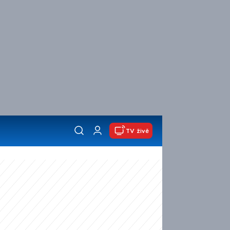
TV živě