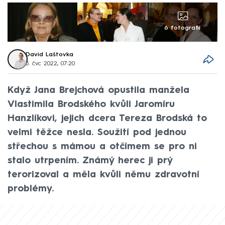
6 fotografií
David Laštovka
5. čvc 2022, 07:20
Když Jana Brejchová opustila manžela
Vlastimila Brodského kvůli Jaromíru
Hanzlíkovi, jejich dcera Tereza Brodská to
velmi těžce nesla. Soužití pod jednou
střechou s mámou a otčímem se pro ni
stalo utrpením. Známý herec ji prý
terorizoval a měla kvůli němu zdravotní
problémy.