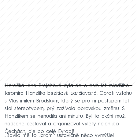
Herečka Jana Brejchová byla do o osm let mladšího
Failed to fetch
Jaromíra Hanzlíka bezhlavě zamilovaná. Oproti vztahu
s Vlastimilem Brodským, který se pro ni postupem let
stal stereotypem, prý zažívala obrovskou změnu. S
Hanzlíkem se nenudila ani minutu. Byl to akční muž,
nadšeně cestoval a organizoval výlety nejen po
Čechách, ale po celé Evropě.
„Bavilo mě to. Jaromír ustavičně něco vymýšlel.