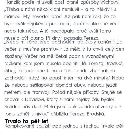
Hanzlík podle ní zvolil dost drsné způsoby výchovy.
„Třeba s námi několik dní nemluvil – a to někdy i s
mámou. My nevěděli proč. Až pak nám řekl, že to
bylo kvůli nějakému přestupku, špatně uklizené věci
nebo tak něco. A já nechápala, proč kvůli tomu
muselo být dusno tři dny,“ popsala Tereza.
„Nebo mi ráno před odchodem do školy oznámil: ‚Jo,
večer si musíme promluvit.‘ Já měla v tu chvíli celý den
zkažený. Večer na mě čekal papír s vyznačenými
tečkami, kam jsem musela doplnit: ‚Já, Tereza Brodská,
slibuji, že ode dne toho a toho budu zhasínat na
záchodě, i když ho opustím jen na dvě minuty.‘ Nebo
že nebudu sešlapovat domácí obuv, nebudu jezdit
metrem, ale tramvají. Pořád nějaké příkazy. Stejně se
choval k Davidovi, který s námi nějaký čas bydlel.
Solidně nás dusil. Měla jsem pak žaludeční vředy a k
tomu zánět slinivky,“ přiblížila Tereza Brodská.
Trvalo to pět let
Komplikované soužití pod jednou střechou trvalo pět