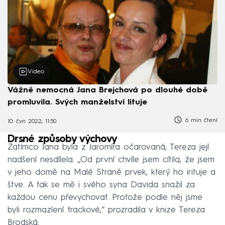
Video
Vážně nemocná Jana Brejchová po dlouhé době
promluvila. Svých manželství lituje
6 min čtení
10. čvn 2022, 11:50
Drsné způsoby výchovy
Zatímco Jana byla z Jaromíra očarovaná, Tereza její
nadšení nesdílela. „Od první chvíle jsem cítila, že jsem
v jeho domě na Malé Straně prvek, který ho irituje a
štve. A tak se mě i svého syna Davida snažil za
každou cenu převychovat. Protože podle něj jsme
byli rozmazlení frackové,“ prozradila v knize Tereza
Brodská.