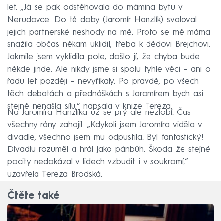
let. „Já se pak odstěhovala do mámina bytu v
Nerudovce. Do té doby (Jaromír Hanzlík) svaloval
jejich partnerské neshody na mě. Proto se mě máma
snažila občas někam uklidit, třeba k dědovi Brejchovi.
Jakmile jsem vyklidila pole, došlo jí, že chyba bude
někde jinde. Ale nikdy jsme si spolu tyhle věci – ani o
řadu let později – nevyříkaly. Po pravdě, po všech
těch debatách a přednáškách s Jaromírem bych asi
stejně nenašla sílu,“ napsala v knize Tereza.
Na Jaromíra Hanzlíka už se prý ale nezlobí. Čas
všechny rány zahojil. „Kdykoli jsem Jaromíra viděla v
divadle, všechno jsem mu odpustila. Byl fantastický!
Divadlu rozuměl a hrál jako pánbůh. Škoda že stejné
pocity nedokázal v lidech vzbudit i v soukromí,“
uzavřela Tereza Brodská.
Čtěte také