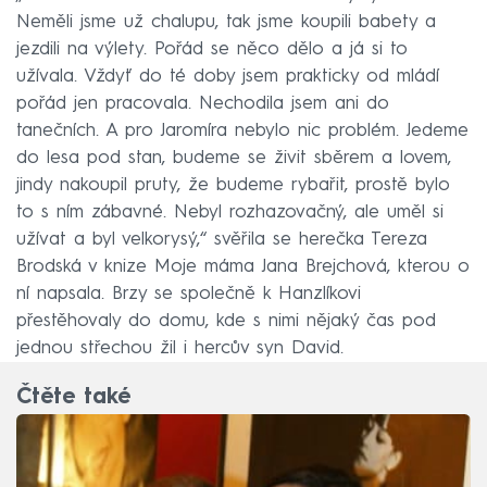
Neměli jsme už chalupu, tak jsme koupili babety a
jezdili na výlety. Pořád se něco dělo a já si to
užívala. Vždyť do té doby jsem prakticky od mládí
pořád jen pracovala. Nechodila jsem ani do
tanečních. A pro Jaromíra nebylo nic problém. Jedeme
do lesa pod stan, budeme se živit sběrem a lovem,
jindy nakoupil pruty, že budeme rybařit, prostě bylo
to s ním zábavné. Nebyl rozhazovačný, ale uměl si
užívat a byl velkorysý,“ svěřila se herečka Tereza
Brodská v knize Moje máma Jana Brejchová, kterou o
ní napsala. Brzy se společně k Hanzlíkovi
přestěhovaly do domu, kde s nimi nějaký čas pod
jednou střechou žil i hercův syn David.
Čtěte také