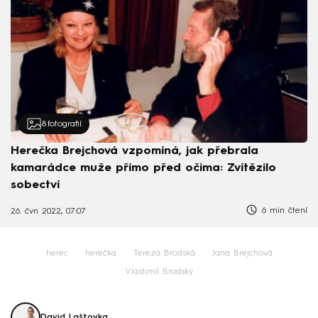
8
fotografií
Herečka Brejchová vzpomíná, jak přebrala
kamarádce muže přímo před očima: Zvítězilo
sobectví
6 min čtení
26. čvn 2022, 07:07
herec
herečka
Tereza Brodská
Jana Brejchová
Vlastimil Brodský
David Laštovka