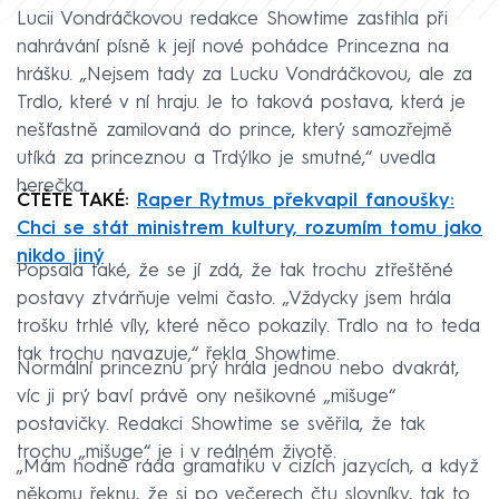
Lucii Vondráčkovou redakce Showtime zastihla při
nahrávání písně k její nové pohádce Princezna na
hrášku. „Nejsem tady za Lucku Vondráčkovou, ale za
Trdlo, které v ní hraju. Je to taková postava, která je
nešťastně zamilovaná do prince, který samozřejmě
utíká za princeznou a Trdýlko je smutné,“ uvedla
herečka.
ČTĚTE TAKÉ:
Raper Rytmus překvapil fanoušky:
Chci se stát ministrem kultury, rozumím tomu jako
nikdo jiný
Popsala také, že se jí zdá, že tak trochu ztřeštěné
postavy ztvárňuje velmi často. „Vždycky jsem hrála
trošku trhlé víly, které něco pokazily. Trdlo na to teda
tak trochu navazuje,“ řekla Showtime.
Normální princeznu prý hrála jednou nebo dvakrát,
víc ji prý baví právě ony nešikovné „mišuge“
postavičky. Redakci Showtime se svěřila, že tak
trochu „mišuge“ je i v reálném životě.
„Mám hodně ráda gramatiku v cizích jazycích, a když
někomu řeknu, že si po večerech čtu slovníky, tak to