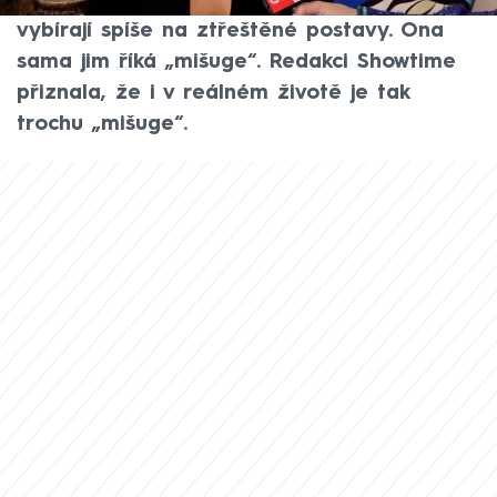
královnu, ten je na omylu. Režiséři si ji
vybírají spíše na ztřeštěné postavy. Ona
sama jim říká „mišuge“. Redakci Showtime
přiznala, že i v reálném životě je tak
trochu „mišuge“.