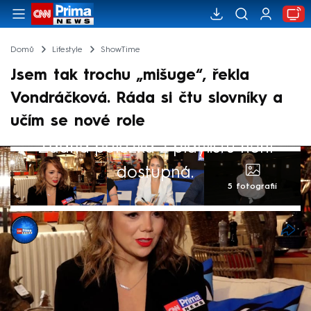
Domů
Lifestyle
ShowTime
Jsem tak trochu „mišuge“, řekla
Vondráčková. Ráda si čtu slovníky a
učím se nové role
Žádná položka z playlistu není
dostupná.
5 fotografií
Kristýna Vacenovská
15. dub 2024, 05:49
Lucie Vondráčková se pustila do natáčení
pohádek, jenže kdo by čekal, že bude hrát