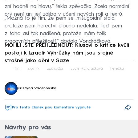
zní hodně na hlavu,“ řekla zpěvačka. Zcela normální
prý není ani její záliba v učení nových rolí a textů.
„Možná to je tím, že jsem se ‚mišugoidní‘ stala,
protože jsem herectví dlouho nedělala. Teď jsem
z toho asi tak nadšená, protože mám tolik
pracovních příležitostí,“ dodala Vondráčková.
MOHLI JSTE PŘEHLÉDNOUT: Klusovi o kritice kvůli
postoji k Izraeli: Výhrůžky nám jsou stejně
strašné jako dění v Gaze
Failed to fetch
film
slovník
zpěvačka
Lucie Vondráčková
herečka
Kristýna Vacenovská
Pro tento článek jsou komentáře vypnuté
Návrhy pro vás