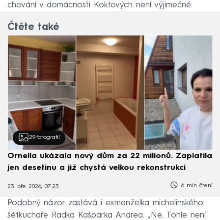
chování v domácnosti Koktových není výjimečné.
Čtěte také
29
fotografií
Ornella ukázala nový dům za 22 milionů. Zaplatila
jen desetinu a již chystá velkou rekonstrukci
6 min čtení
23. bře 2026, 07:23
Podobný názor zastává i
exmanželka michelinského
šéfkuchaře Radka Kašpárka Andrea. „Ne. Tohle není