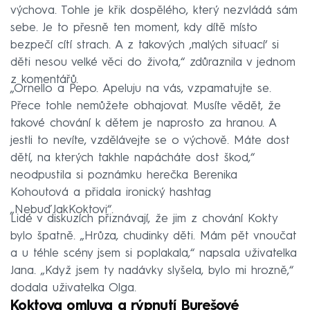
výchova. Tohle je křik dospělého, který nezvládá sám
sebe. Je to přesně ten moment, kdy dítě místo
bezpečí cítí strach. A z takových ‚malých situací‘ si
děti nesou velké věci do života,“ zdůraznila v jednom
z komentářů.
„Ornello a Pepo. Apeluju na vás, vzpamatujte se.
Přece tohle nemůžete obhajovat. Musíte vědět, že
takové chování k dětem je naprosto za hranou. A
jestli to nevíte, vzdělávejte se o výchově. Máte dost
dětí, na kterých takhle napácháte dost škod,“
neodpustila si poznámku herečka Berenika
Kohoutová a přidala ironický hashtag
„NebuďJakKoktovi“.
Lidé v diskuzích přiznávají, že jim z chování Kokty
bylo špatně. „Hrůza, chudinky děti. Mám pět vnoučat
a u téhle scény jsem si poplakala,“ napsala uživatelka
Jana. „Když jsem ty nadávky slyšela, bylo mi hrozně,“
dodala uživatelka Olga.
Koktova omluva a rýpnutí Burešové