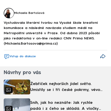
Michaela Bartošová
Vystudovala literární tvorbu na Vysoké škole kreativní
komunikace a následně navázala studiem médií na
Metropolitní univerzitě v Praze. Od dubna 2023 působí
jako redaktorka v on-line redakci CNN Prima NEWS.
(Michaela.Bartosova@iprima.cz)
Vstup do diskuze
Návrhy pro vás
Žebříček nejhorších jídel světa.
Umístily se i tři české pokrmy, vévodí
skandinávská kuchyně
Sníh, jak ho neznáte: Jak rychle
padá i z čeho se skládá. A vločky