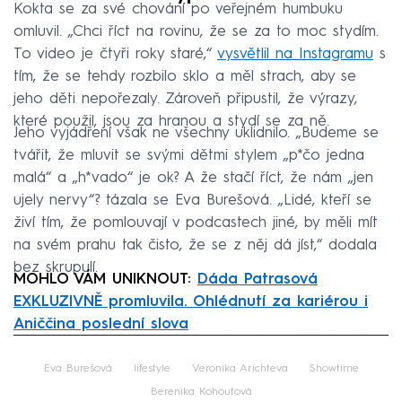
Kokta se za své chování po veřejném humbuku
omluvil. „Chci říct na rovinu, že se za to moc stydím.
To video je čtyři roky staré,“
vysvětlil na Instagramu
s
tím, že se tehdy rozbilo sklo a měl strach, aby se
jeho děti nepořezaly. Zároveň připustil, že výrazy,
které použil, jsou za hranou a stydí se za ně.
Jeho vyjádření však ne všechny uklidnilo. „Budeme se
tvářit, že mluvit se svými dětmi stylem „p*čo jedna
malá“ a „h*vado“ je ok? A že stačí říct, že nám „jen
ujely nervy“? tázala se Eva Burešová. „Lidé, kteří se
živí tím, že pomlouvají v podcastech jiné, by měli mít
na svém prahu tak čisto, že se z něj dá jíst,“ dodala
bez skrupulí.
MOHLO VÁM UNIKNOUT:
Dáda Patrasová
EXKLUZIVNĚ promluvila. Ohlédnutí za kariérou i
Aniččina poslední slova
Failed to fetch
Eva Burešová
lifestyle
Veronika Arichteva
Showtime
Berenika Kohoutová