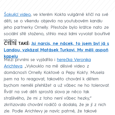
Šokující video
, ve kterém Kokta vulgárně křičí na své
děti, se o víkendu objevilo na youtubovém kanálu
jeho partnerky Ornelly. Přestože bylo krátce nato ze
sociální sítě staženo, stihlo mezi lidmi vyvolat bouřlivé
reakce.
ČTĚTE TAKÉ:
Jsi narcis, ne nácek, to jsem byl já s
Landou, vzkázal Matásek Turkovi. My měli aspoň
kapelu
Mezi prvními se vyjádřila i
herečka Veronika
Arichteva
. „Vykouklo na mě děsivé video z
domácnosti Ornelly Koktové a Pepy Kokty. Musela
jsem na to reagovat, takovéto chování k dětem
bychom neměli přehlížet a už vůbec ne ho tolerovat.
Řvát na své děti sprostá slova je něco tak
strašlivého, že mi z toho není vůbec hezky,“
zkritizovala chování rodičů a dodala, že je jí z nich
zle. Podle Arichtevy je navíc patrné, že takové