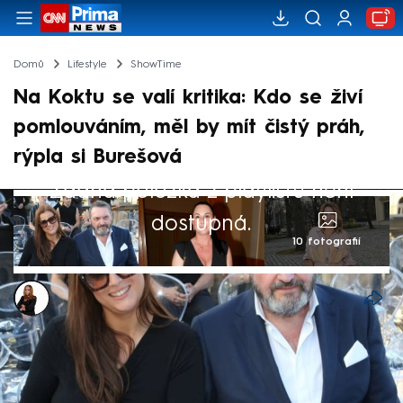
Domů
Lifestyle
ShowTime
Na Koktu se valí kritika: Kdo se živí
pomlouváním, měl by mít čistý práh,
rýpla si Burešová
Žádná položka z playlistu není
dostupná.
10 fotografií
Michaela Bartošová
28. dub 2026, 13:33
Na Josefa Koktu se po zveřejnění virálního
videa, na kterém vulgárně křičí na své děti,