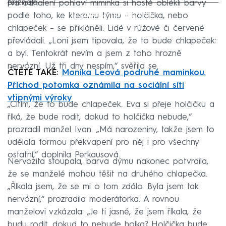
přiznala.
Na odhalení pohlaví miminka si hosté oblékli barvy
Failed to fetch
podle toho, ke kterému týmu – holčička, nebo
chlapeček – se přikláněli. Lidé v růžové či červené
převládali. „Loni jsem tipovala, že to bude chlapeček:
a byl. Tentokrát nevím a jsem z toho hrozně
nervózní. Už tři dny nespím,“ svěřila se.
ČTĚTE TAKÉ:
Monika Leová podruhé maminkou.
Příchod potomka oznámila na sociální síti
vtipnými výroky
„Cítím, že to bude chlapeček. Eva si přeje holčičku a
říká, že bude rodit, dokud to holčička nebude,“
prozradil manžel Ivan. „Má narozeniny, takže jsem to
udělala formou překvapení pro něj i pro všechny
ostatní,“ doplnila Perkausová.
Nervozita stoupala, barva dýmu nakonec potvrdila,
že se manželé mohou těšit na druhého chlapečka.
„Říkala jsem, že se mi o tom zdálo. Byla jsem tak
nervózní,“ prozradila moderátorka. A rovnou
manželovi vzkázala: „Je ti jasné, že jsem říkala, že
budu rodit, dokud to nebude holka? Holčička bude