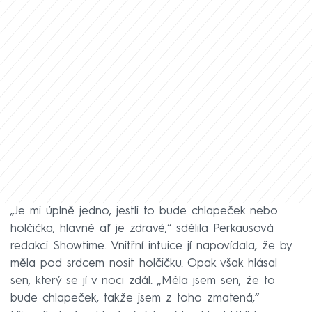
„Je mi úplně jedno, jestli to bude chlapeček nebo
holčička, hlavně ať je zdravé,“ sdělila Perkausová
redakci Showtime. Vnitřní intuice jí napovídala, že by
měla pod srdcem nosit holčičku. Opak však hlásal
sen, který se jí v noci zdál. „Měla jsem sen, že to
bude chlapeček, takže jsem z toho zmatená,“