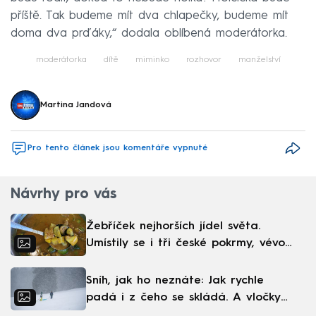
příště. Tak budeme mít dva chlapečky, budeme mít
doma dva prďáky,“ dodala oblíbená moderátorka.
moderátorka
dítě
miminko
rozhovor
manželství
Martina Jandová
Pro tento článek jsou komentáře vypnuté
Návrhy pro vás
Žebříček nejhorších jídel světa.
Umístily se i tři české pokrmy, vévodí
skandinávská kuchyně
Sníh, jak ho neznáte: Jak rychle
padá i z čeho se skládá. A vločky
nejsou bílé