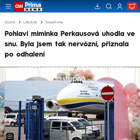
Domů
Lifestyle
ShowTime
Pohlaví miminka Perkausová uhodla ve
snu. Byla jsem tak nervózní, přiznala
po odhalení
Žádná položka z playlistu není
Výběr redakce
dostupná.