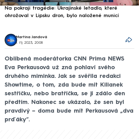
Na pokraji tragédie: Ukrajinské letadlo, které
P
ohrožoval v Lipsku dron, bylo naložené municí
e
Martina Jandová
1. říj 2023, 20:08
Oblíbená moderátorka CNN Prima NEWS
Eva Perkausová už zná pohlaví svého
druhého miminka. Jak se svěřila redakci
Showtime, o tom, zda bude mít Kilianek
sestřičku, nebo bratříčka, se jí zdálo den
předtím. Nakonec se ukázalo, že sen byl
pravdivý – doma bude mít Perkausová „dva
prďáky“.