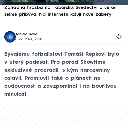
Záhadná hrozba na Táborsku: Svědectví o velké
S
šelmě přibývá. Na internetu kolují nové záběry
d
Daniela Révai
2. led 2024, 21:20
Bývalému fotbalistovi Tomáši Řepkovi bylo
v úterý padesát. Pro pořad Showtime
exkluzivně prozradil, s kým narozeniny
oslavil. Promluvil také o plánech na
budoucnost a zavzpomínal i na bouřlivou
minulost.