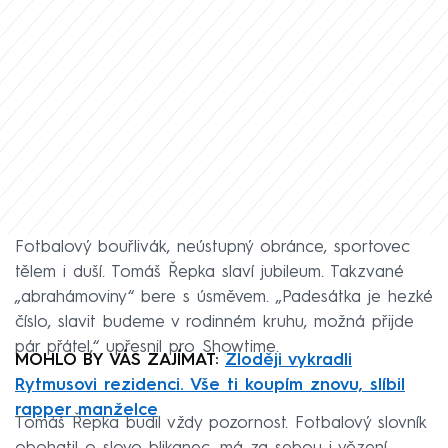
Fotbalový bouřlivák, neústupný obránce, sportovec
tělem i duší. Tomáš Řepka slaví jubileum. Takzvané
„abrahámoviny“ bere s úsměvem. „Padesátka je hezké
číslo, slavit budeme v rodinném kruhu, možná přijde
pár přátel,“ upřesnil pro Showtime.
MOHLO BY VÁS ZAJÍMAT:
Zloději vykradli
Rytmusovi rezidenci. Vše ti koupím znovu, slíbil
rapper manželce
Tomáš Řepka budil vždy pozornost. Fotbalový slovník