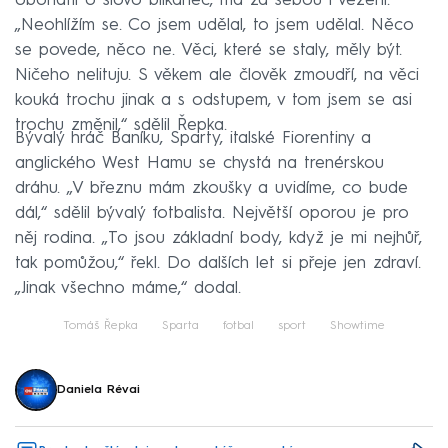
obohatil o slovo blikanec, má za sebou i vězení.
„Neohlížím se. Co jsem udělal, to jsem udělal. Něco
se povede, něco ne. Věci, které se staly, měly být.
Ničeho nelituju. S věkem ale člověk zmoudří, na věci
kouká trochu jinak a s odstupem, v tom jsem se asi
trochu změnil,“ sdělil Řepka.
Bývalý hráč Baníku, Sparty, italské Fiorentiny a
anglického West Hamu se chystá na trenérskou
dráhu. „V březnu mám zkoušky a uvidíme, co bude
dál,“ sdělil bývalý fotbalista. Největší oporou je pro
něj rodina. „To jsou základní body, když je mi nejhůř,
tak pomůžou,“ řekl. Do dalších let si přeje jen zdraví.
„Jinak všechno máme,“ dodal.
Tomáš Řepka
Sparta
fotbal
sport
Showtime
Daniela Révai