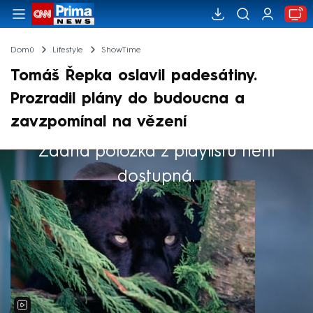
Domů
Lifestyle
ShowTime
Tomáš Řepka oslavil padesátiny.
Prozradil plány do budoucna a
zavzpomínal na vězení
Žádná položka z playlistu není
Výběr redakce
dostupná.