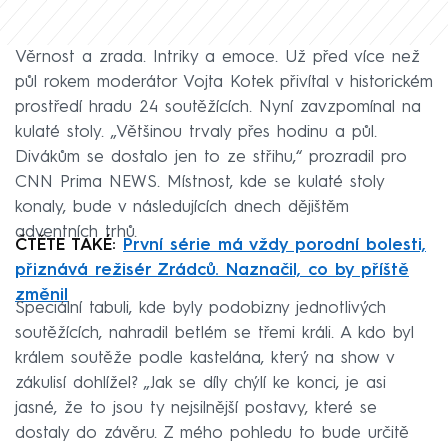
Věrnost a zrada. Intriky a emoce. Už před více než
půl rokem moderátor Vojta Kotek přivítal v historickém
prostředí hradu 24 soutěžících. Nyní zavzpomínal na
kulaté stoly. „Většinou trvaly přes hodinu a půl.
Divákům se dostalo jen to ze střihu,“ prozradil pro
CNN Prima NEWS. Místnost, kde se kulaté stoly
konaly, bude v následujících dnech dějištěm
adventních trhů.
ČTĚTE TAKÉ:
První série má vždy porodní bolesti,
přiznává režisér Zrádců. Naznačil, co by příště
změnil
Speciální tabuli, kde byly podobizny jednotlivých
soutěžících, nahradil betlém se třemi králi. A kdo byl
králem soutěže podle kastelána, který na show v
zákulisí dohlížel? „Jak se díly chýlí ke konci, je asi
jasné, že to jsou ty nejsilnější postavy, které se
dostaly do závěru. Z mého pohledu to bude určitě