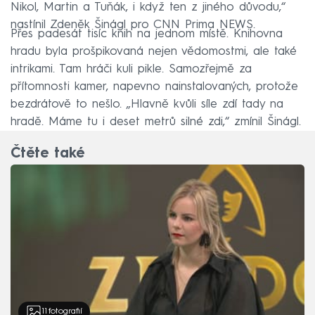
Nikol, Martin a Tuňák, i když ten z jiného důvodu,“
nastínil Zdeněk Šinágl pro CNN Prima NEWS.
Přes padesát tisíc knih na jednom místě. Knihovna
hradu byla prošpikovaná nejen vědomostmi, ale také
intrikami. Tam hráči kuli pikle. Samozřejmě za
přítomnosti kamer, napevno nainstalovaných, protože
bezdrátově to nešlo. „Hlavně kvůli síle zdí tady na
hradě. Máme tu i deset metrů silné zdi,“ zmínil Šinágl.
Čtěte také
11
fotografií