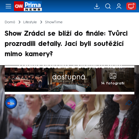
Domů
Lifestyle
ShowTime
Show Zrádci se blíží do finále: Tvůrci
prozradili detaily. Jací byli soutěžící
mimo kamery?
Žádná položka z playlistu není
dostupná.
14 fotografií
Karel Zídka
8. pro 2024, 06:28
Už jenom pár hodin a Česko se dozví, kdo
se stane vítězem reality show Zrádci, která