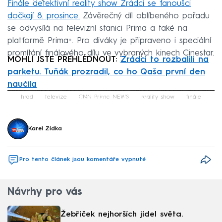
Finále detektivní reality show Zrádci se fanoušci
dočkají 8. prosince.
Závěrečný díl oblíbeného pořadu
se odvysílá na televizní stanici Prima a také na
platformě Prima+. Pro diváky je připraveno i speciální
promítání finálového dílu ve vybraných kinech Cinestar.
MOHLI JSTE PŘEHLÉDNOUT:
Zrádci to rozbalili na
parketu. Tuňák prozradil, co ho Qaša první den
naučila
Failed to fetch
hrad
televize
CNN Prima NEWS
reality show
finále
Karel Zídka
Pro tento článek jsou komentáře vypnuté
Návrhy pro vás
Žebříček nejhorších jídel světa.