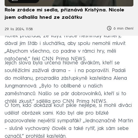
Role zrádce mi sedla, přiznává Kristýna. Nicole
jsem odhalila hned ze začátku
6 min čtení
29. lis 2024, 11:58
Kotek prozradil, že když hráče nesnímaly kamery,
dával jim štáb i sluchátka, aby spolu nemohli mluvit.
„Abychom všechno, co padne v rámci hry, měli
natočené,“ řekl CNN Prima NEWS.
Jejich slova byla určena hlavně divákům, kteří se
soutěžícími zažívali drama – i na popravišti. Padali
do molitanu, prozradila zástupkyně kastelána Alena
Jungmannová. „Bylo to oblíbené u našich
zaměstnanců. Našlo se pár dobrovolníků, kteří si to
chtěli zkusit,“ sdělila pro CNN Prima NEWS.
O tom, kdo dokázal kout pikle nejlépe, si mohli diváci
udělat obrázek sami. Kdo byl ale pro blízké
pozorovatele největší sympaťák? „Jednoznačně Martin
– slušně vychovaný člověk a také rytíř, jak sám sebe
označil,“ prohlásil kastelán.