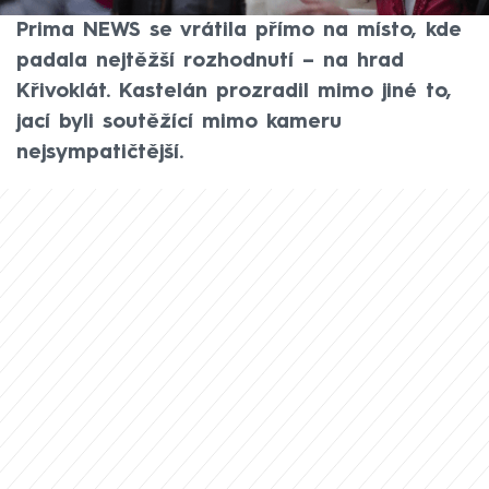
se blíží ke svému finále. Televize CNN
Prima NEWS se vrátila přímo na místo, kde
padala nejtěžší rozhodnutí – na hrad
Křivoklát. Kastelán prozradil mimo jiné to,
jací byli soutěžící mimo kameru
nejsympatičtější.